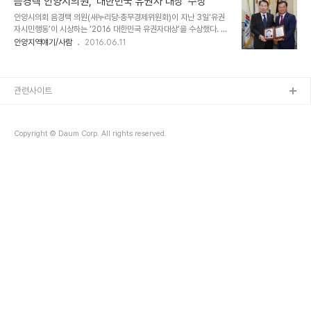
음경택 안양시의원, ’대한민국 유권자 대상’ 수상
군 기초의원을 찾아, 의정활동·예산절감·주민소통·정책연구·우수조례·
안양시의회 음경택 의원(새누리당·총무경제위원회)이 지난 3일‘유권
매니페스토 부문에서 도의원 및 시의원 각 부문별 1명을 선정했으며,
자시민행동’이 시상하는 ‘2016 대한민국 유권자대상’을 수상했다. 유
음 위원장은 예산절감 부문, 송 의원은 매니페스토 부문을 수상했다.
권자시민행동은 전국직능경제인단체총연합회, 중소기업, 상공인, 시
안양지역얘기/사람
2016.06.11
음범택 위원은 최근 중소상공인 권익보호를 위한 ‘안양시 소상공인 지
민 사회단체 등 260여개 직능단체가 모인 단체로 중소상공인과 사회
원 조례’를 발의했고, 특히 상임위와 행정사무감사 등을 통해 안양실내
적 약자의 권익 보호에 앞장서 온 지방자치단체 의원을 대상으로 매년
체육관 불법 대관을 지적해 대관..
유권자의 날에 유권자대상을 시상하고 있다. 음 의원은 초선임에도 안
양시 기부자 예우에 관한 조례안 등 4건의 조례안을 발의했으며, 상임
관련사이트
위와 행정사무감사 등을 통해 날카로운 지적과 대안 제시로 행정의 투
명성 확보하고 지역경제 활성화와 상공인 보호를 위해 노력해 왔다는
평가를 받았다. 음경택 의원은 소싱 소감을 통해“여러모로 부족한데
Copyright © Daum Corp. All rights reserved.
큰 영광으로 생각한다”며 “앞으로 지역사회 발전과..