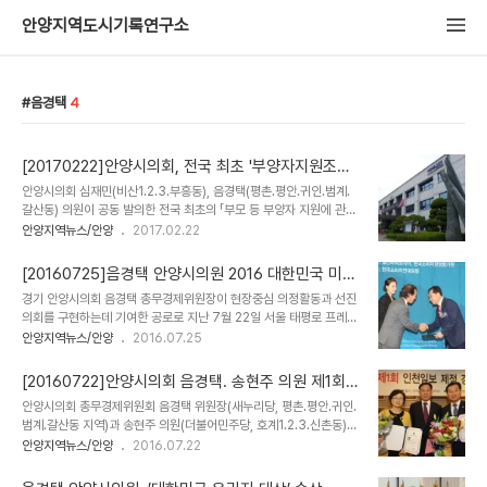
안양지역도시기록연구소
음경택
4
[20170222]안양시의회, 전국 최초 '부양자지원조례'
의결
안양시의회 심재민(비산1․2․3․부흥동), 음경택(평촌․평안․귀인․범계․
갈산동) 의원이 공동 발의한 전국 최초의 「부모 등 부양자 지원에 관한
조례」안이 최근 열린 제228회 임시회 본회의에서 최종의결 됐다. 심
안양지역뉴스/안양
2017.02.22
의원과 음 의원은 우리의 아름다운 전통문화유산인 효를 장려함으로
써 고령사회가 처해있는 문제를 해결하는 하나의 방안으로 부모 등을
[20160725]음경택 안양시의원 2016 대한민국 미래
부양하고 있는 가정에 공공시설 사용료 등 지원으로 경로효친의 건전
경영대상 수상
경기 안양시의회 음경택 총무경제위원장이 현장중심 의정활동과 선진
한 가족제도 정착과 지역사회의 효 문화 확산을 목적으로 조례를 발의
의회를 구현하는데 기여한 공로로 지난 7월 22일 서울 태평로 프레스
했다. 주요내용을 보면 △부모 등, 부양자에 대한 용어 정의 △지원대
센터에서 개최된 2016 대한민국 미래경영대상 시상식에서 지방자치·
안양지역뉴스/안양
2016.07.25
상(市에 1년이상 거주, 85세이상 직계존속과 직계비속을 포함한 3세
국가공헌 분야 중 우수의정행정부문 대상을 수상했다. 헤럴드경제와
대가 함께 주소를 두고 생계) △지원사업(주민자치센터 및 평생교육
코리아헤럴드가 주최한 ‘2016 대한민국 미래경영 대상'은 지난 6월
원 수강료, 공영주차장 및 장사시설 사용..
[20160722]안양시의회 음경택. 송현주 의원 제1회
부터 한 달 간 공모가 실시됐으며, 헤럴드경제와 한국소비자경영평가
경기의정대상 수상
안양시의회 총무경제위원회 음경택 위원장(새누리당, 평촌․평안․귀인․
원, 한국소비자연대포럼이 공동으로 구성한 심사위원회의 평가를 거
범계․갈산동 지역)과 송현주 의원(더불어민주당, 호계1․2․3․신촌동)이
쳐 최종 대상자가 선정됐다. 음 위원(새누리당, 평촌․평안․귀인․범계․갈
지난 21일 수원 캐슬호텔에서 열린, 인천일보 ‘제1회 경기의정대상’을
안양지역뉴스/안양
2016.07.22
산동 지역)은 평소 투철한 사명감과 봉사정신으로 오랜 기간 지역사회
수상하했다. 이번 제1회 경기의정대상은 인천일보에서 지방자치 발전
발전을 위하여 헌신하여 왔으며, 제7대 안양시의회에 등원한 이후 열
과 주민 주권 향상을 위해 노력하는 경기도 광역의원과 도내 31개 시·
정적인 의정활동 공로로 민주평통 자문회의 대통령표..