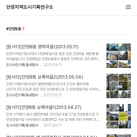
안양지역도시기록연구소
안양8동
7
[탐사13]안양8동 명학마을(2013.05.11)
안양기억찾기탐사대가 13번째 탐사로 찾은 곳은 안양8동 세번째 명
학마을입니다. 안양8동은 안양6동에서 분동한 지역으로 과거 명학동
으로 불리웠으며, 성문고 주변의 골안, 성결대 아래 상록마을, 명학초
도시사진기록/동네탐사
2017.05.17
교.메트로병원 주변 명학마을을 통틀어 안양8동으로 칭하지요. 명학
마을은 1970년대 조성된 마을로 새마을운동이 한창이던 70년대 박
[탐사12]안양8동 상록마을2(2013.05.04)
정희 대통령이 열차로 상경하면서 산 중턱에 있는 이곳이 너무 노후되
안양기억찾기탐사대가 열한번째(2013.04.27)와 열두번째
었다고 하여 국비와 시비로 청기와를 제공한 곳이기도 하지요. 당시 단
(2013.05.04)로 찾은 곳은 안양8동으로 구 안양경찰서앞 사거리에
독 주택들이 있던 자리에는 대부분 연립, 다세대, 다가구 주택들이 들
서 성결대학교 가는 길 좌측 야산 자락에 있는 상록마을과 성결대와 성
도시사진기록/동네탐사
2017.05.17
어섰지만 이번 탐사에서 원형이 남아 있는 주택 몇채를 발견하기도 했
문중고교와 해성농장이 있는 있는 골안을 지나 만안청소년수련관까지
답니다. 그중 한채는 색바랜 70년대 청기와가 올려진 모습을 그대로
이어지는 끝자락 골목길이다. 상록마을은 안양6동과 안양4동 중앙성
유지하고 있더군요. 또 명학동의 유래를 낳은 명학..
[탐사11]안양8동 상록마을1(2013.04.27)
당과 중앙시장까지 쭈욱 이어지는 골목길이 한눈에 내려다보이고, 천
안양 기억찾기 탐사 열한번째로 2013년 4월 27일 안양8동으로 구
국으로 가는 계단이 있는 동네입니다. 최근 재건축읗 할까 말까 동네
안양경찰서앞 사거리에서 성결대학교 가는 길 좌측 야산 자락에 있는
주민들이 의견이 분분하기도 하지요. ■상록마을(常綠洞) 안양8동
상록마을과 성결대와 성문중고교와 해성농장이 있는 있는 골안을 지
도시사진기록/동네탐사
2017.05.17
11통 지역으로, 골안 동쪽에 위치해 있다. 예전에는 야산으로 돌이 많
나 만안청소년수련관까지 이어지는 끝자락 골목길을 돌아보았습니다.
았던 곳인데 푸른 숲으로 둘러쌓인 마을이라 하여 상록마을 (常綠洞)
상록마을은 안양6동과 안양4동 중앙성당과 중앙시장까지 쭈욱 이어
이라 칭했다고 한다. 1990년 10월 경부터 성도,..