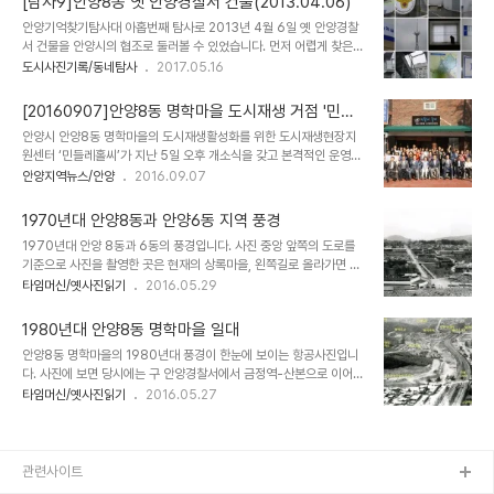
[탐사9]안양8동 옛 안양경찰서 건물(2013.04.06)
지는 골목길이 한눈에 내려다보이고, 천국으로 가는 계단이 있는 동네
안양기억찾기탐사대 아홉번째 탐사로 2013년 4월 6일 옛 안양경찰
입니다. 최근 재건축읗 할까 말까 동네 주민들이 의견이 분분하기도 하
서 건물을 안양시의 협조로 둘러볼 수 있었습니다. 먼저 어렵게 찾은
지요. ■상록마을(常綠洞) 안양8동 11통 지역으로, 골안 동쪽에 위치
안양경찰의 역사를 보면 1945년 10월 21일 안양읍 안양리(당시 금
도시사진기록/동네탐사
2017.05.16
해 있다. 예전에는 야산으로 돌이 많았던 곳인데 푸른 숲으로 둘러쌓인
성방직 자리. 현 안양2동)에 처음 개서하고는 이어 1950년대 시흥군
마을이라 하여 상록마을 (常綠洞)이라 칭했다고 한다. 1990년 10월
청, 안양읍사무소, 의용소방대 등과 함께 안양읍 안양리(현 안양1번가)
경부터 성도, 대신, 일진, 한진, 삼성빌..
[20160907]안양8동 명학마을 도시재생 거점 '민들
에 자리하게 됩니다. 이후 안양경찰서는 1973년 7월 시흥군 안양읍
레홀씨' 오픈
안양시 안양8동 명학마을의 도시재생활성화를 위한 도시재생현장지
이 안양시로 승격되면서 안양6동에 관공서들이 마련되자 안양시청(현
원센터 ‘민들레홀씨’가 지난 5일 오후 개소식을 갖고 본격적인 운영에
재의 만안구청), 시흥군청(현재의 만안여성화관) 등과 함께 이전한 것
들어갔다,. 안양 만안구 명학로 56-1 명학초등학교 앞 건물에 둥지를
안양지역뉴스/안양
2016.09.07
이 사진첩속 모습입니다. 안양경찰서는 1990년대 말 안양 동안구에
튼 민들레홀씨는 27㎡의 아담한 공간으로 시 공무원 한명이 상근해
평촌 신도시 건설되고 관공서의 평촌시대를 시작하면서 1999년 11월
주 5일 동안 매일 오전 10시부터 오후 5시까지 열린 공간으로 운영된
3일 평촌에 새청사를 짓고 다시..
1970년대 안양8동과 안양6동 지역 풍경
다. 민들레홀씨는 도시재생현장지원센터 답게 명학마을 도시재생사업
1970년대 안양 8동과 6동의 풍경입니다. 사진 중앙 앞쪽의 도로를
에 따른 주민들의 의견을 수렴하고 또 의견들이 충분히 반영될 수 있도
기준으로 사진을 촬영한 곳은 현재의 상록마을, 왼쪽길로 올라가면 성
록 하는 매개체 역할이 주목적이다. 사업추진 과정에서 발생할 수 있는
결대학교, 오른쪽으로 가면 구 안양경찰서입니다. 멀리 중앙에 굴뚝과
타임머신/옛사진읽기
2016.05.29
주민갈등을 조정 및 중재하고 사업지속성을 위한 기반을 확보하며, 주
숲이 우거진 장소는 국립수의과학검역원입니다
민협의체의 자율적 활동을 보장하는 등 도시재생이 민·관 협력 속에 효
과적으로 진행되도록 서포팅 하는 역할도 ..
1980년대 안양8동 명학마을 일대
안양8동 명학마을의 1980년대 풍경이 한눈에 보이는 항공사진입니
다. 사진에 보면 당시에는 구 안양경찰서에서 금정역-산본으로 이어지
는 산본신도시 진입로 도로 공사가 한창이고 경부선 복복선이 놓여진
타임머신/옛사진읽기
2016.05.27
모습으로 보아 1980년 초.중반으로 추정됩니다. 사진 오른쪽에 나무
들이 있는 곳이 1번 국도이고 그 윗쪽으로는 효성 안양공장(구 동양나
일론)으로 연결되는 다리가 보이고, 명학육교(철교위 고가)와 구 안양
경찰서, 명학역이 보입니다. 사진 중앙 약간 상단 중앙으로는 명학마을
관련사이트
이 보입니다. 명학마을은 박정희 대통령이 기차를 타고 지나치다 마을