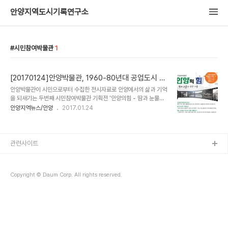
안양지역도시기록연구소
시민참여박물관
1
[20170124]안양박물관, 1960-80년대 공업도시 안
양 자료 모집
안양박물관이 시민으로부터 수집한 전시자료로 안양에서의 삶과 기억
을 되새기는 두번째 시민참여박물관 기획전 '안양의힘 - 땀과 눈물의
성장기록'을 준비하면서 1960-80년대 수도권의 대표적인 굴뚝도시
안양지역뉴스/안양
2017.01.24
였던 안양의 산업화, 공업화와 관련하여 시민이 소장하고 있는 관련 자
료를 공모한다. 공모 대상은 -1960-80년대 안양의 공장 및 공장 근
로자 사진(공장 전경 사진, 근로자 개인과 단체, 사진­근로전경, 휴식전
경, 점심시간 등) -1960-80년대 공장 근로와 관련된 사연이 있는
관련사이트
물건(재직서류, 월급봉투, 월급통장, 작업일지, 고향 가족들과 주고받
은 편지, 공장 근로 시 사용하던 물건(근로복) 등) -1960-80년대 공
장 근로자들의 휴식 및 여가활동과 관련된 사진이나 물건(안양유원지
Copyright © Daum Corp. All rights reserved.
소풍 사진 또는 영화관람..