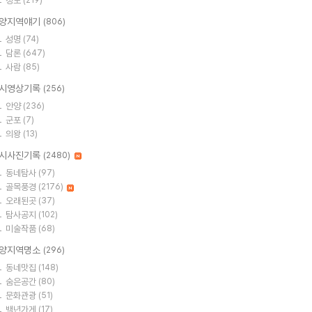
정보
(219)
양지역얘기
(806)
성명
(74)
담론
(647)
사람
(85)
시영상기록
(256)
안양
(236)
군포
(7)
의왕
(13)
시사진기록
(2480)
동네탐사
(97)
골목풍경
(2176)
오래된곳
(37)
탐사공지
(102)
미술작품
(68)
양지역명소
(296)
동네맛집
(148)
숨은공간
(80)
문화관광
(51)
백년가게
(17)