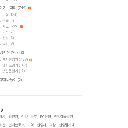
야기보따리
(749)
기억
(124)
구술
(4)
자료
(539)
기사
(71)
전설
(3)
물건
(8)
임머신
(902)
옛사진읽기
(738)
옛지도읽기
(147)
옛신문읽기
(17)
행과나들이
(2)
ag
왕시,
정진원,
안양,
군포,
FC안양,
안양예술공원,
리산,
닐미샬로프,
기억,
안양시,
의왕,
안양탐사대,