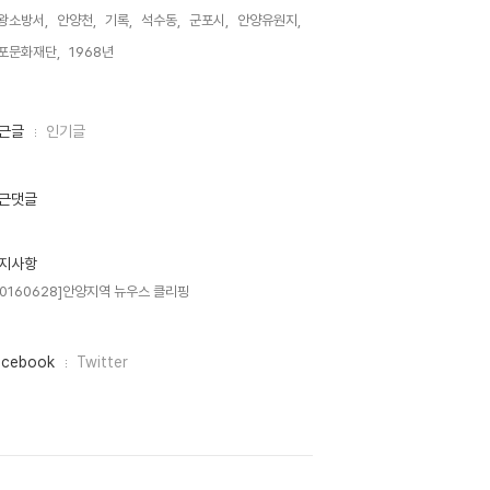
왕소방서,
안양천,
기록,
석수동,
군포시,
안양유원지,
포문화재단,
1968년,
근글
인기글
근댓글
지사항
20160628]안양지역 뉴우스 클리핑
acebook
Twitter