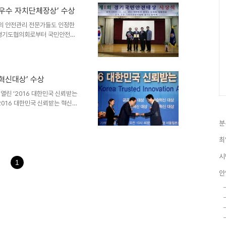
던 초막골 생태공원을 완공하..
 ‘우수 자치단체장상’ 수상
의 안전관리 전문가들도 인정한
 경기도협의회로부터 국민안전대
층 대회의실에서 지난 22일 개최
지역 안전지수를 높이는 데 기여
했다. 김윤주 시장은 “안전에
 최선을 다한다는 생각으로 관련
공혁신대상’ 수상
 군포를 만들겠다’는 마음가짐으
표한 지역안전지수에 의하면 군포
열린 ‘2016 대한민국 신뢰받는
2016 대한민국 신뢰받는 혁신대
농림축산식품부가 공동 후원하는
 기여한 이들을 격려하고자 제정
분
광지원도 없는 도시의 정체성 확
최
 역점시책을 추진, 시민 삶의 질
 인정돼 수상자로 선정했다고 밝
시
기에 이르기까지 4선 시장으로 재
1
안