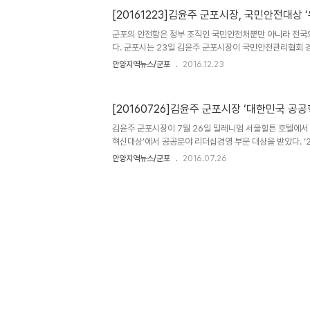
군포 시정을 되돌아보면 14년 동안의 우리시 숙원사업 이었
[20161223]김윤주 군포시장, 국민안전대상
군포의 안전함은 정부 조직인 국민안전처뿐만 아니라 전국
다. 군포시는 23일 김윤주 군포시장이 국민안전관리협회
상 우수 자치단체장상을 수상했다고 밝혔다. 경기도의회 1
안양지역뉴스/군포
2016.12.23
된 국민안전대상시상식에서 김 시장은 안전시스템 강화 등 
한 성과와 공로가 많아 수상자로 선정됐다고 주최 측은 설명
대한 관심, 안전지수 향상을 위한 노력은 꾸준해야 해서 늘
[20160726]김윤주 군포시장 ‘대한민국 공
정책과 사업을 챙기고 있다”며 “항상 ‘지금보다 더 안전한
로 일하겠다”고 말했다. 한편 국민안전처가 이달 8일 발
김윤주 군포시장이 7월 26일 밀레니엄 서울힐튼 호텔에서 
는 전국 75개 시(市)..
혁신대상’에서 공공분야 리더십경영 부문 대상을 받았다. ‘
상’은 중앙일보가 주최하고, 산업통상자원부․보건복지부․
안양지역뉴스/군포
2016.07.26
상으로 지속적인 도전과 창의적인 혁신을 통해 국가 발전에
됐다. 중앙일보는 김윤주 군포시장이 특산물이나 유명한 관
립과 시민 행복 향상을 위해 ‘책․철쭉․행복․청렴’이라는 4대
만족도를 전국 2위 수준까지 끌어올리는 등 혁신적 행정이
혔다. 특히 김 시장이 민선 2~3기와 5기 그리고 민선 6
직하..