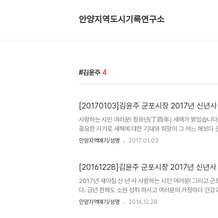
안양지역도시기록연구소
김윤주
4
[20170103]김윤주 군포시장 2017년 신년사
사랑하는 시민 여러분! 정유년(丁酉年) 새해가 밝았습니다
중요한 시기로 새해에 대한 기대와 희망이 그 어느 해보다 
행복이 가득하시기를 진정으로 기원 합니다. 지난해는 장기
안양지역얘기/성명
2017.01.03
만족하지 못한 한 해를 보낸 것 같습니다. 어렵고 힘든 여
의 말씀 드립니다. 지난해를 돌아보면 우리 시는 14년 
국민체육센터와 반월호수 순환산책로 착공 등 시민들과 약속한
[20161228]김윤주 군포시장 2017년 신년사
2017년 새아침 신 년 사 사랑하는 시민 여러분! 그리고 
다. 금년 한해도 소원 성취 하시고 여러분의 가정마다 건강
기침체와 국내·외 다양한 정치, 사회적 이슈들로 인해 모두
안양지역얘기/성명
2016.12.28
에도 불구하고 변함없는 관심과 사랑을 보내주신 시민 여러
새로운 지도자를 선출하는 매우 중요한 시기로 새해에 대한 