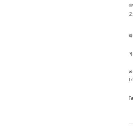
의
군
최
최
근
글
과
인
최
기
글
공
[
페
F
이
스
북
트
위
터
플