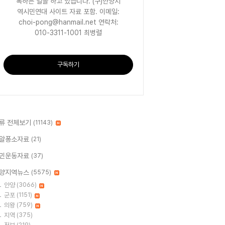
록하는 일을 하고 있습니다. (구)안양지
역시민연대 사이트 자료 포함. 이메일:
choi-pong@hanmail.net 연락처:
010-3311-1001 최병렬
구독하기
류 전체보기
(11143)
알퐁소자료
(21)
민운동자료
(37)
양지역뉴스
(5575)
안양
(3066)
군포
(1151)
의왕
(759)
지역
(375)