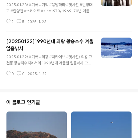
2025.01.23/ #기록 #기억 #응답하라 #옛사진 #안양대
교 #안양천 #스케이트 #sine1970/ 1969-70년 겨울 안
양대교 다리 아래 스케이트장.1960-70년대 겨울이 되면
2
5
2025. 1. 23.
안양천이 꽁꽁 얼어 안양대교와 안양철교 사이의 안양천에
는 커다란 스케이트장이 생겼지요. 입장료를 내야하는 유
료 스케이트장이었지만 관리를 잘해 빙질이 좋았고, 스케
[20250122]1990년대 의왕 왕송호수 겨울
이트날을 가는 아저씨들도 서너명이나 있었고, 따끈한 국
믈을 파는 천막도 설치되는 등 당시 안양에서는 최고의 겨
얼음낚시
글 내용
울철 놀이터였자 각종 빙상대회가 열리던 곳이었지요. 사
2025.01.22/ #기록 #의왕 #아카이브 #옛사진/ 의왕 고
진속 인물들을 보면 사진 중앙에 허리를 숙인 어린이가 저
천동 왕송저수지에서의 1990년대 겨울철 얼음낚시 모습,
로 초등학교 5-6학년 무렵 아닌가 싶습니다. 저를 둘러싼
사진출처: 의왕문화원의왕시 관내에는 농업용수로 이용하
주변의 인물들은 당시 안양에서 서울로 기차통학을 하던
0
0
2025. 1. 22.
던 저수지가 3개나 있다. 청계동의 백운호수, 부곡동의 왕
중고등학생(53.54년생)들로 지..
송호수, 오전동의 오매기저수지.왕송호수(旺松湖水)는 경
기도 의왕시 남부, 황구지천 상류에 위치한 제방 길이 640
m, 높이 8.2 m, 만수면적 0.96 km2의 호수이다. 1948
년 1월에 준공되었으며, 이름은 설치 당시 수원군 일왕면의
이 블로그 인기글
'왕'과 매송면의 '송'자를 따서 붙여졌다.인공호수로 2014
년까지는 공식 명칭이 왕송저수지였지만, 2014년 제3차
국가지명위원회에서 왕송호에 공원 시설이 있다는 점을 감
안하여 현재의 명칭으로 바꾸는 것을 가결하였다. 2016년
4월 20..