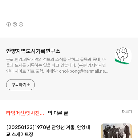
(새창열림)
로그 정보
안양지역도시기록연구소
군포.안양.의왕지역의 정보와 소식을 전하고 골목과 동네, 마
을과 도시를 기록하는 일을 하고 있습니다. (구)안양지역시민
연대 사이트 자료 포함. 이메일: choi-pong@hanmail.net
연락처: 010-3311-1001 최병렬
구독하기
더보기
타임머신/옛사진읽기
의 다른 글
[20250123]1970년 안양천 겨울, 안양대
교 스케이트장
글 내용