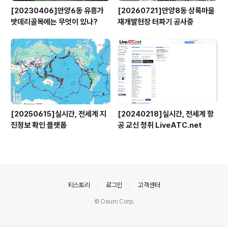
[20230406]안양6동 유흥가
[20260721]안양8동 상록마을
밧데리골목에는 무엇이 있나?
재개발현장 터파기 공사중
[20250615]실시간, 전세계 지
[20240218]실시간, 전세계 항
진정보 확인 플랫폼
공 교신 청취 LiveATC.net
의안내
티스토리
로그인
고객센터
© Daum Corp.