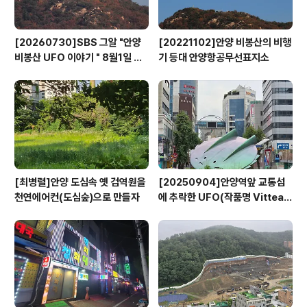
[20260730]SBS 그알 "안양
[20221102]안양 비봉산의 비행
비봉산 UFO 이야기 " 8월1일 방
기 등대 안양항공무선표지소
영
[최병렬]안양 도심속 옛 검역원을
[20250904]안양역앞 교통섬
천연에어컨(도심숲)으로 만들자
에 추락한 UFO(작품명 Vitteau
x)