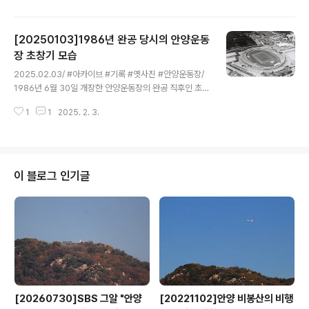
서 곤봉돌리기...등등의 단체연습과 율동을 가르치고, 청군
이겨라 백군 이겨라. 응원연습하고, 운동회에서 달리기 하
[20250103]1986년 완공 당시의 안양운동
면 손목에다가 도장찍고..공책이나 연필받고...마지막은 이
어달리기 하거나..어떨때는 차전놀이.. 부모님들은 음식 바
장 초창기 모습
글 내용
리바리해서 학교 운동장으로 마실 갈 채비를 했다. 운동회
2025.02.03/ #아카이브 #기록 #옛사진 #안양운동장/
가 열리면 부모님과 친척들까지 출동하여 운동장 여기저기
1986년 6월 30일 개장한 안양운동장의 완공 직후인 초창
돗자리 펴고 앉아서 운동회에 참가하는 자녀가 쉬는 시간
기 모습으로 조명타워도 없었으며. 안양체육관과 야외수영
이 되면 함께 음식을 먹었다. 당시 한 집에서 가족은 물론
1
1
2025. 2. 3.
장도 건설되기 전이다. 경기 안양시 동안구 평촌대로 389
친척까지 함께 살던 대가족의..
(비산동)에 자리한 운동장은 1986년 6월 30일 개장했다.
주경기장 육상레인은 400m짜리 8레인으로 구성되어 있
다. 운동장이 본래부터 지금의 위치에 있었던 것은 아니다.
구 시흥군 시절 지어진 공설운동장이 경기도 안양시 석수2
이 블로그 인기글
동에 있었으나 1986 서울 아시안 게임의 일부 종목 분산
개최를 위해 새로운 경기장이 필요하다는 판단 하에 1981
년 건축이 결정되었다. 이에 따라 1983년 착공을 했고, 19
86년 6월 30일 주경기장을 개장해 현재에 이른다.종합운
동장을 이곳으..
[20260730]SBS 그알 "안양
[20221102]안양 비봉산의 비행