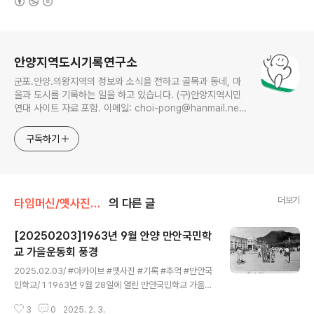
로그 정보
안양지역도시기록연구소
군포.안양.의왕지역의 정보와 소식을 전하고 골목과 동네, 마
을과 도시를 기록하는 일을 하고 있습니다. (구)안양지역시민
연대 사이트 자료 포함. 이메일: choi-pong@hanmail.net
연락처: 010-3311-1001 최병렬
구독하기
더보기
타임머신/옛사진읽기
의 다른 글
[20250203]1963년 9월 안양 만안국민학
교 가을운동회 풍경
글 내용
2025.02.03/ #아카이브 #옛사진 #기록 #추억 #만안국
민학교/ 1 1963년 9월 28일에 열린 만안국민학교 가을운
동회 풍경. 당시 가을철 학교 운동회를 한다하면 한마디로
3
0
2025. 2. 3.
동네 축제날이었다.학교에서는 한달전부터 아이들을 모아