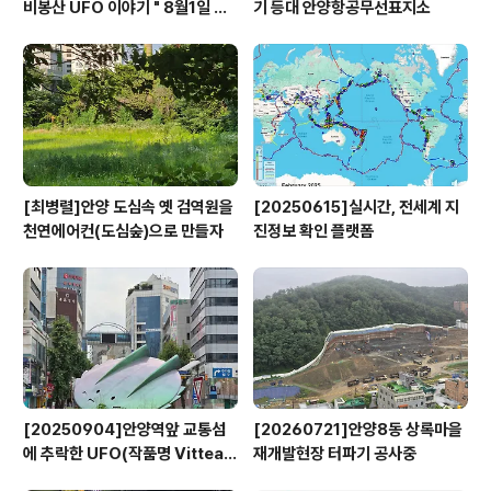
비봉산 UFO 이야기 " 8월1일 방
기 등대 안양항공무선표지소
영
[최병렬]안양 도심속 옛 검역원을
[20250615]실시간, 전세계 지
천연에어컨(도심숲)으로 만들자
진정보 확인 플랫폼
[20250904]안양역앞 교통섬
[20260721]안양8동 상록마을
에 추락한 UFO(작품명 Vitteau
재개발현장 터파기 공사중
x)