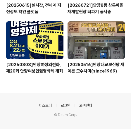
[20250615]실시간, 전세계 지
[20260721]안양8동 상록마을
진정보 확인 플랫폼
재개발현장 터파기 공사중
[20260803]안양여성의전화,
[20250516]안양대교보신탕 새
제20회 안양여성인권영화제 개최
이름 모수차미(since1969)
의안내
티스토리
로그인
고객센터
© Daum Corp.