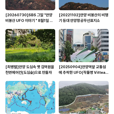
[20260730]SBS 그알 "안양
[20221102]안양 비봉산의 비행
비봉산 UFO 이야기 " 8월1일 방
기 등대 안양항공무선표지소
영
[최병렬]안양 도심속 옛 검역원을
[20250904]안양역앞 교통섬
천연에어컨(도심숲)으로 만들자
에 추락한 UFO(작품명 Vitteau
x)