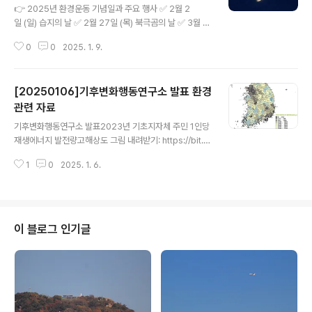
👉 2025년 환경운동 기념일과 주요 행사 ✅ 2월 2
일 (일) 습지의 날 ✅ 2월 27일 (목) 북극곰의 날 ✅ 3월 3
일 (월) 야생동식물의 날 ✅ 3월 11일 (화) 후쿠시마 핵발전
0
0
2025. 1. 9.
소 사고 추념일 ✅ 3월 20일 (목) 참새의 날 ✅ 3월 21
일 (금) 숲의 날 ✅ 3월 22일 (토) 물의 날 ✅ 3월 23
일 (일) 기상의 날 ✅ 4월 4일 (금) 종이 안 쓰는 날 ✅ 4
[20250106]기후변화행동연구소 발표 환경
월 5일 (토) 식목일 나무 심는 날 ✅ 4월 22일 (화) 지구
의 날 ✅ 5월 4일 (일) 퍼머컬쳐의 날 ✅ 5월 10일 (토) 공
관련 자료
글 내용
정무역의 날 ✅ 5월 20일 (화) 벌의 날 ✅ 5월 22
기후변화행동연구소 발표2023년 기초지자체 주민 1인당
일 (목) 생물다양성의 날 ✅ 5월 28일 (수) 수달의 날 ✅ 6
재생에너지 발전량고해상도 그림 내려받기: https://bit.l
월 5일 (목) 환경의 날 ✅ 6월 8일 (일) 해양의 날 ✅ 6월 1
y/Renewables2023 2022년 기초지자체별 단위면적
7 (..
1
0
2025. 1. 6.
당 초미세먼지(PM-2.5) 배출량(kg/km²)]고해상도 그림
내려받기: https://bit.ly/PM25-2022 2023년 기초지
자체별 일인당 가정용 전력사용량(kWh)https://bit.ly/2
023ResidentialIEA. (2023). Electricity Informatio
n. International Energy Agency.KEPCO. (2024).
이 블로그 인기글
시군구별 전력사용량. 한국전력공사(KEPCO).