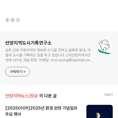
(새창열림)
로그 정보
안양지역도시기록연구소
군포.안양.의왕지역의 정보와 소식을 전하고 골목과 동네, 마
을과 도시를 기록하는 일을 하고 있습니다. (구)안양지역시민
연대 사이트 자료 포함. 이메일: choi-pong@hanmail.net
연락처: 010-3311-1001 최병렬
구독하기
더보기
안양지역뉴스/정보
의 다른 글
[20250109]2025년 환경 관련 기념일과
주요 행사
글 내용