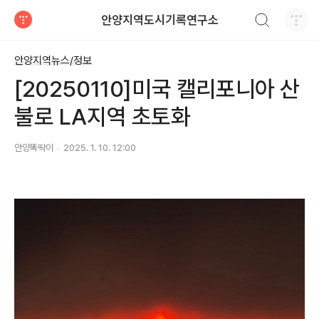
검색하기
안양지역도시기록연구소
티스토리
안양지역뉴스/정보
[20250110]미국 캘리포니아 산
불로 LA지역 초토화
안양똑딱이
2025. 1. 10. 12:00