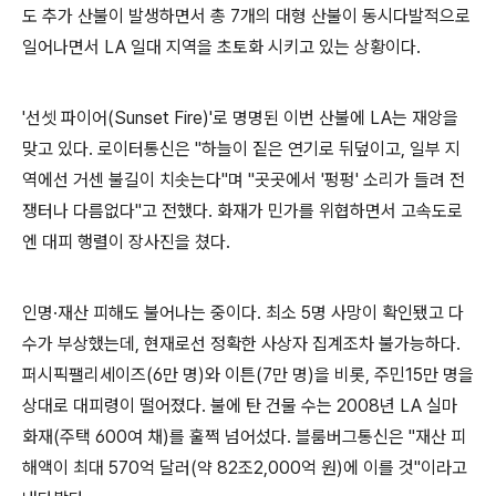
도 추가 산불이 발생하면서
총
7
개의 대형 산불이 동시다발적으로
일어나면서
LA
일대 지역을 초토화 시키고 있는 상황이다
.
'
선셋 파이어
(Sunset Fire)'
로 명명된 이번 산불에
LA
는 재앙을
맞고 있다
.
로이터통신은
"
하늘이 짙은 연기로 뒤덮이고
,
일부 지
역에선 거센 불길이 치솟는다
"
며
"
곳곳에서
'
펑펑
'
소리가 들려 전
쟁터나 다름없다
"
고 전했다
.
화재가 민가를 위협하면서 고속도로
엔 대피 행렬이 장사진을 쳤다
.
인명
·
재산 피해도 불어나는 중이다
.
최소
5
명 사망이 확인됐고 다
수가 부상했는데
,
현재로선 정확한 사상자 집계조차 불가능하다
.
퍼시픽팰리세이즈
(6
만 명
)
와 이튼
(7
만 명
)
을 비롯
,
주민
15
만 명을
상대로 대피령이 떨어졌다
.
불에 탄 건물 수는
2008
년
LA
실마
화재
(
주택
600
여 채
)
를 훌쩍 넘어섰다
.
블룸버그통신은
"
재산 피
해액이 최대
570
억 달러
(
약
82
조
2,000
억 원
)
에 이를 것
"
이라고