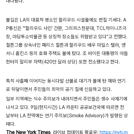
내다봤다
.
불길은
LA
의 대표적 명소인 할리우드 시설물에도 번질 기세다
. A
P
통신은
"'
할리우드 사인
'
간판
,
그리피스천문대
, TCL
차이니즈극
장
,
마담투소박물관 등 상징적 장소들도 위협받고 있다
"
고 전했다
.
힐튼그룹 상속녀인 패리스 힐튼과 할리우드 배우 마일스 텔러
,
앤
서니 홉킨스 등의 호화 주택도 불에 탔다
.
조 바이든 대통령의 아들
헌터의 말리부 자택
(420
만 달러 상당
)
또한 전소됐다고 한다
.
특히
사흘째 이어지는 동시다발 산불로 대기가 불에 탄 재와 연기
로 뒤덮이면서 주민들의 최악의 공기 질에 신음하고 있다
.
일부 지역에는 식수 주의보가 내려지면서 주민들은 생수 사재기에
나서고 있다
.
9
일
(
현지시간
) LA
카운티 공공보건국에 따르면 전
날부터
LA
전역에는 연기 주의보
(Smoke Advisory)
가 발령된 상
태다
.
The New York Times
라이브 업데이트 팔로우:
https://nyti.m