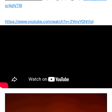
s/4gIV7Xl
https://www.youtube.com/watch?v=3YmvYGhh1qI