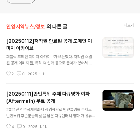
더보기
안양지역뉴스/정보
의 다른 글
[20250112]저작권 만료된 공개 도메인 이
미지 아카이브
글 내용
퍼블릭 도메인 이미지 아카이브가 오픈했다. 저작권 소멸
된 공개 이미지 들, 특히 책 삽화 등으로 들어가 있어서 쉽
게 활용하기 어려웠던 이미지를 정리해 공개한 웹사이트
2
0
2025. 1. 11.
다. 공개 도메인 이미지 아카이브(https://pdimagearch
ive.org/) Public Domain Image ArchiveExplore o
ur hand-picked collection of out-of-copyright w
[20250111]반민특위 주제 다큐영화 여파
orks, free for all to browse, download, and reus
e. This is a living database with new images add
(Aftermath) 무료 공개
글 내용
ed every week.pdimagearchive.org 활용 가능한
2021년 전주국제영화제 상영작으로 반민특위를 주제로
공개 이미지를 모은 것도 좋지만, 가급적 큰 사이즈의 이미
반민특위 후손분들의 삶을 담은 다큐멘터리 영화 가 유튜
지를 제공하는..
브에 무료로 공개되어 있어 이를 소개한다.(김진혁 한예종
4
0
2025. 1. 11.
방송영상과 교수) 유튜브 영화 보기(https://youtu.be/z-
ZuZybb8GI?si=UMb4NPKrmUi8cPfc)다큐영화 여