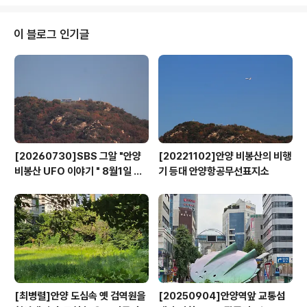
파(Aftermath) – 김진혁 교수의 반민특위 이야기By 민족
문제연구소 - 2021년 4월 28일 1732https://www.mi
njok.or.kr/archives/120541 다큐영화 여파(Afterma
이 블로그 인기글
th) – 김진혁 교수의 반민특위 이야기성큼 들어선 봄날, 4
월 9일(금) 오후에 김진혁 한국예술종합학교(한예종) 교수
를 식민지역사박물관 1층 돌모루홀에서 만났다. 김진혁 교
수는 EBS PD로 재직 중이던..
[20260730]SBS 그알 "안양
[20221102]안양 비봉산의 비행
비봉산 UFO 이야기 " 8월1일 방
기 등대 안양항공무선표지소
영
[최병렬]안양 도심속 옛 검역원을
[20250904]안양역앞 교통섬