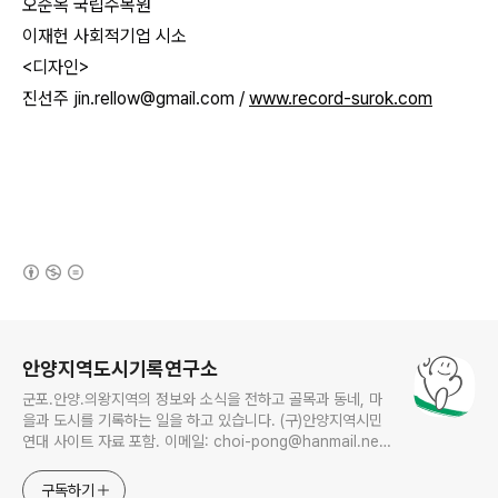
오순옥 국립수목원
이재헌 사회적기업 시소
<디자인>
진선주 jin.rellow@gmail.com /
www.record-surok.com
(새창열림)
로그 정보
안양지역도시기록연구소
군포.안양.의왕지역의 정보와 소식을 전하고 골목과 동네, 마
을과 도시를 기록하는 일을 하고 있습니다. (구)안양지역시민
연대 사이트 자료 포함. 이메일: choi-pong@hanmail.net
연락처: 010-3311-1001 최병렬
구독하기