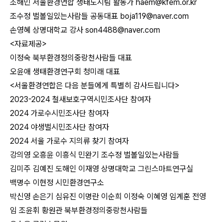
조해민 서울환경연합 생태도시팀 활동가 haem@kfem.or.kr
조수정 벌볼일있는사람들 공동대표 boja119@naver.com
손영혜 상명대학교 강사 son4488@naver.com
<자료제공>
이정숙 북부환경정의중랑천사람들 대표
오윤애 생태환경연구회 청미래 대표
<서울환경연합은 다음 분들에게 특별히 감사드립니다>
2023-2024 철새보호구역시민조사단 참여자
2024 가로수시민조사단 참여자
2024 야생벌시민조사단 참여자
2024 서울 가로수 지의류 찾기 참여자
강의영 오흥윤 이흥식 민완기 조수정 벌볼일있는사람들
김미주 김예진 도해인 이재영 상명대학교 그린스마트연구실
백명수 이현정 시민환경연구소
박신영 손은기 심유진 이명란 이순희 이정숙 이혜영 임계훈 전영
임 조윤휘 황원관 북부환경정의중랑천사람들