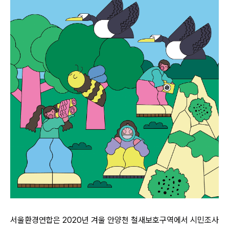
서울환경연합은 2020년 겨울 안양천 철새보호구역에서 시민조사