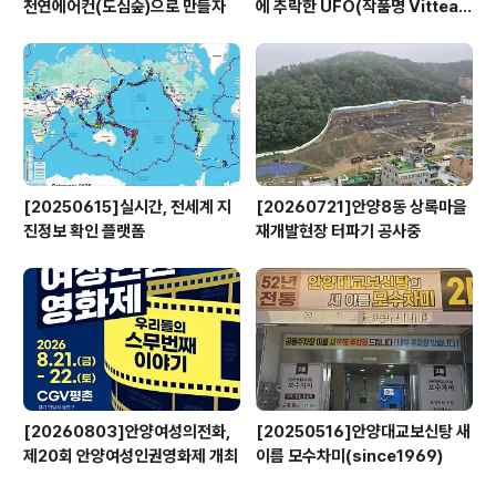
천연에어컨(도심숲)으로 만들자
에 추락한 UFO(작품명 Vitteau
x)
[20250615]실시간, 전세계 지
[20260721]안양8동 상록마을
진정보 확인 플랫폼
재개발현장 터파기 공사중
[20260803]안양여성의전화,
[20250516]안양대교보신탕 새
제20회 안양여성인권영화제 개최
이름 모수차미(since1969)