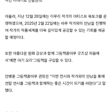
적인 이야기로 전달한다
.
아
울러
,
지난
12
월
28
일에는 이루리 작가의 아티스트 북토크를 운
영하였으며
, 2025
년
2
월
22
일에는 바루 작가와의 만남을 진행하
여 작가의 작품세계를 더욱 깊이있게 공감할 수 있는 기회를 제공
할 예정이다
.
또한 아름다운 원화 감상과 함께 그림책꿈마루 굿즈샵 피움에
서
‘
예쁜 아기 오리
’
그림책을 구입할 수 있다
.
안병훈 그림책꿈마루 관장은
“
이번 전시와 작가와의 만남을 통해
연말 연시를 그림책과 함께하는 좋은 시간이 되기를 바란다
”
고 말
했다
.
(새창열림)