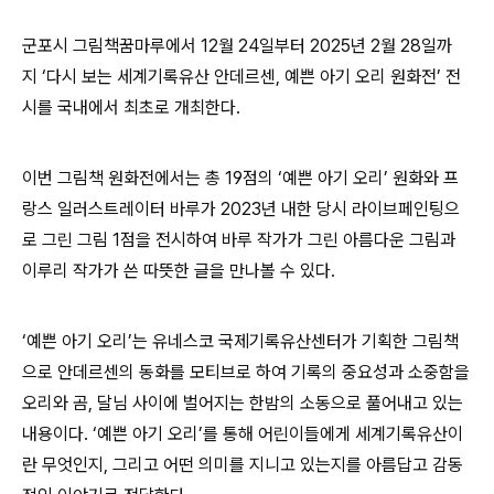
군포시 그림책꿈마루에서
12
월
24
일부터
2025
년
2
월
28
일까
지
‘
다시 보는 세계기록유산 안데르센
,
예쁜 아기 오리 원화전
’
전
시를 국내에서 최초로 개최한다
.
이번 그림책 원화전에서는 총
19
점의
‘
예쁜 아기 오리
’
원화와 프
랑스 일러스트레이터 바루가
2023
년 내한 당시 라이브페인팅으
로 그린 그림
1
점을 전시하여 바루 작가가 그린 아름다운 그림과
이루리 작가가 쓴 따뜻한 글을 만나볼 수 있다
.
‘
예쁜 아기 오리
’
는 유네스코 국제기록유산센터가 기획한 그림책
으로 안데르센의 동화를 모티브로 하여 기록의 중요성과 소중함을
오리와 곰
,
달님 사이에 벌어지는 한밤의 소동으로 풀어내고 있는
내용이다
. ‘
예쁜 아기 오리
’
를 통해 어린이들에게 세계기록유산이
란 무엇인지
,
그리고 어떤 의미를 지니고 있는지를 아름답고 감동