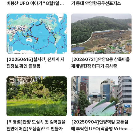
비봉산 UFO 이야기 " 8월1일 방
기 등대 안양항공무선표지소
영
[20250615]실시간, 전세계 지
[20260721]안양8동 상록마을
진정보 확인 플랫폼
재개발현장 터파기 공사중
[최병렬]안양 도심속 옛 검역원을
[20250904]안양역앞 교통섬
천연에어컨(도심숲)으로 만들자
에 추락한 UFO(작품명 Vitteau
x)