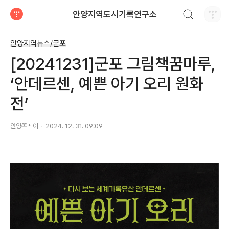
검색하기
안양지역도시기록연구소
티스토리
안양지역뉴스/군포
[20241231]군포 그림책꿈마루,
‘안데르센, 예쁜 아기 오리 원화
전’
안양똑딱이
2024. 12. 31. 09:09