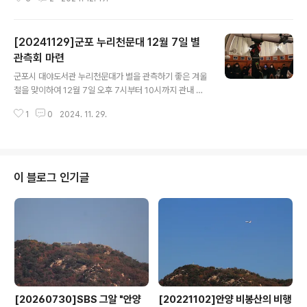
은 끼와 재능을 발굴하고 양성하기 위해 재단이 마련한 시
민 참여형 공연이다. 본선에 진출한 시민 참가자들은 뮤지
컬 무대에 올라 실제 배우들과 함께 관객 앞에서 실력을 선
[20241129]군포 누리천문대 12월 7일 별
보인다. 특히 이번 본선 무대에는 초대 가수로 변진섭·류지
광씨가 출연한다. 대한민국 대표 발라드 가수 변진섭의 감
관측회 마련
글 내용
미로운 무대와 트로트계의 아이돌 류지광의 열정적인 공연
군포시 대야도서관 누리천문대가 별을 관측하기 좋은 겨울
을 무료로 감상할 수 있다. 전형주 군포문화재단 대표이사
철을 맞이하여 12월 7일 오후 7시부터 10시까지 관내 초
는 “‘군포 최고의 재주꾼 선발대회’ 본선무대는 군포시민들
등학생 이상 가족을 대상으로 특별관측회를 마련했다. ‘20
이 직접 주인공이 돼 장기자랑을 펼치는 장으로 매우 의미
1
0
2024. 11. 29.
24년 누리천문대 별밤가족여행 특별관측회’는 4계절 대표
가 깊다”며 “시민들이 함께 만드는 무대..
별자리와 오늘의 관측성에 대한 기초천문학 강의와 함께
천체망원경을 통한 다양한 천체관측을 비롯하여 천체투영
실 별자리 견학, 천문퀴즈 쇼 등 별과 우주를 즐길 수 있는
체험 프로그램으로 열린다. 송원용 도서관장은 “우리 군포
이 블로그 인기글
시민들이 가족과 함께 별을 보고 우주를 이야기 할 수 있는
좋은 기회를 마련하였으니, 천문학에 관심이 있는 시민들
의 많은 참여를 바란다”고 말했다. ‘2024년 누리천문대
별밤가족여행 특별관측회’는 추첨을 통해 참가 가족을 모
집할 계획이며, 참여를 원하는 분은 1..
[20260730]SBS 그알 "안양
[20221102]안양 비봉산의 비행