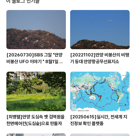
이 블로그 인기글
따기 위해 이웃 동네로 원정을 가기도 했었다.유리, 사기,
쇠 등 구슬의 종류도 많았지만 보통 푸른색 유리에 안에는
뭔가 색다른 것들이 들어 궁금해서 깨보기도 했었고 쇠구
슬은 고장난 기계속 베어링이 보물이었다. 사기로 된 것도
있었는데 언제 부터인지 잠깐..
[20260730]SBS 그알 "안양
[20221102]안양 비봉산의 비행
비봉산 UFO 이야기 " 8월1일 방
기 등대 안양항공무선표지소
영
[최병렬]안양 도심속 옛 검역원을
[20250615]실시간, 전세계 지
천연에어컨(도심숲)으로 만들자
진정보 확인 플랫폼