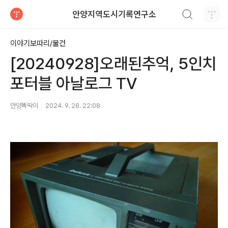
검색하기
안양지역도시기록연구소
티스토리
이야기보따리/물건
[20240928]오래된추억, 5인치
포터블 아날로그 TV
안양똑딱이
2024. 9. 28. 22:08