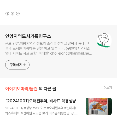
(새창열림)
로그 정보
안양지역도시기록연구소
군포.안양.의왕지역의 정보와 소식을 전하고 골목과 동네, 마
을과 도시를 기록하는 일을 하고 있습니다. (구)안양지역시민
연대 사이트 자료 포함. 이메일: choi-pong@hanmail.net
연락처: 010-3311-1001 최병렬
구독하기
더보기
이야기보따리/물건
의 다른 글
[20241001]오래된추억, 비사표 덕용성냥
글 내용
2024.10.01/ #성냥 #아카이브 #오래된추억 #빈티지/
박스속에서 끄집어낸 요즈음 보기 어려운 덕용성냥. 상표