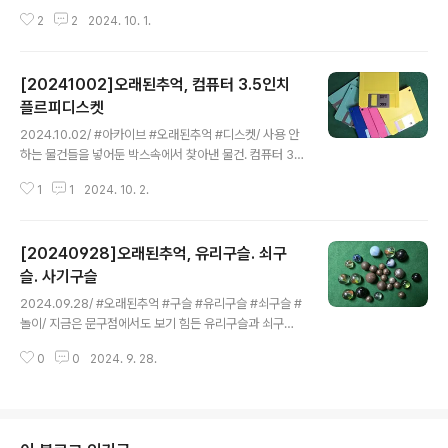
가 비사표네요.성냥은 가늘게 쪼갠 나무개비에 화약을 발
2
2
2024. 10. 1.
라 불을 붙이도록 만든 도구로 성냥을 넣어둔 상자를 성냥
갑, 이곳에 넣어둔 성냥을 성냥개비라고 불렀는데 사각 덕
용성냥에는 750개비 정도 들어가 있답니다. 성냥은 옛날
[20241002]오래된추억, 컴퓨터 3.5인치
연탄불을 꺼뜨려 번개탄을 켤때 석유곤로나 난로에 불을
켜기위해 부억이나 거실에 하나씩 있던 필수품이었지
플르피디스켓
글 내용
요. 한때 국내의 성냥공장은 30여 곳이나 됐다. 유엔표(유
2024.10.02/ #아카이브 #오래된추억 #디스켓/ 사용 안
엔성냥)·아리랑표(조일성냥공장)·비사표(남성성냥)·기린
하는 물건들을 넣어둔 박스속에서 찾아낸 물건. 컴퓨터 3.
표.신흥표(경남산업사)·돈표(영화인촌) 등이 있었는데 마지
5인치 플로피 디스켓. 예전에는 컴퓨터 본체에 들어갔지
막 남은 의성에 있던 성광성냥공장이 2021년 무렵 문을
1
1
2024. 10. 2.
만, 요즘은 거의 쓰이지 않는다.예전의 컴퓨터 저장 장치로​
닫고 말았다. 덕용 사각성냥은 80년대 한통에..
플로피 디디스켓을 사용했다. 5.25인치와 3.5인치가 있었
는데 5.25인치는 얇고 쉽게 구부러질 수 있었고, 자기 디
[20240928]오래된추억, 유리구슬. 쇠구
스크가 그냥 만질 수 있는 구조로 자칫 디스켓이 깨졌다고
표현하면서 고장에 취약했다.3.5인치는 좀 더 단단한 플라
슬. 사기구슬
글 내용
스틱으로 만들어졌으며 자기 디스크는 금속 셔터로 보호되
2024.09.28/ #오래된추억 #구슬 #유리구슬 #쇠구슬 #
어 슨으로 쉽게 만질수 있었다. 3.5인치는 1.44MB 용량이
놀이/ 지금은 문구점에서도 보기 힘든 유리구슬과 쇠구슬
있었고, 그것보다 작은 720Kb 짜리 용량의 것도 있었어.
이다. 과거엔 일본말로 '다마'라고 했었고 구슬치기, 깔빼기
1.44MB 용량은 2HD라고 불렀고, 작은 것은 SD라고 불
0
0
2024. 9. 28.
등 여러가지 놀이 방법이 있었다. 구슬치기는 낮에는 동네
렀다...
마당 담벼락에서 많이 했지만 해가 저물어 어두워지면 전
증불 켜진 전봇대 아래서 어두운 밤에도 했었다.구슬치기
는 보통 상대방의 구슬을 놓고 내 구슬을 던져 맞추면 내것
이 되었다. 정작 모아 놓으면 크게 쓸 일이 없지만 구슬을