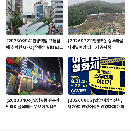
[20250904]안양역앞 교통섬
[20260721]안양8동 상록마을
에 추락한 UFO(작품명 Vitteau
재개발현장 터파기 공사중
x)
[20230406]안양6동 유흥가
[20260803]안양여성의전화,
밧데리골목에는 무엇이 있나?
제20회 안양여성인권영화제 개최