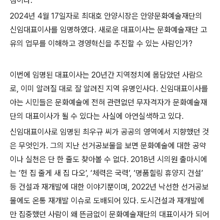
점이다
.
2024
년
4
월
17
일자로 최대호 안양시장은 안양문화예술재단의
신임대표이사를 임명하였다
.
새로운 대표이사는 문화예술재단 고
유의 업무를 이해하고 경영혁신을 추진할 수 있는 사람인가
?
이번에 임명된 대표이사는
20
년간 지역정치에 몸담았던 사람으
로
,
이미 알려질 대로 잘 알려진 지역 유명인사다
.
신임대표이사를
아는 시민들은 문화예술에 전혀 관련없던 무자격자가 문화예술재
단의 대표이사가 될 수 있다는 사실에 아연실색하고 있다
.
신임대표이사로 임명된 최우규 씨가 공공의 영역에서 지향했던 것
은 무엇인가
.
그의 지난 선거공보물을 보면 문화예술에 대한 공약
이나 실천은 단 한 줄도 찾아볼 수 없다
. 2018
년 시의원 출마시에
는
‘
헌 집 줄게 새 집 다오
’, ‘
체력은 국력
’, ‘
명품힐링 휴양지 건설
’
등 건설과 재개발에 대한 이야기뿐이며
, 2022
년 낙선한 선거공보
물에도 온통 재개발 이슈로 도배되어 있다
.
도시건설과 재개발에
만 집중했던 사람이 왜 뜬금없이 문화예술재단의 대표이사가 되어