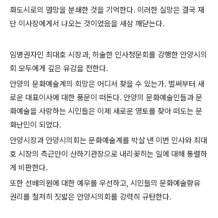
화도시로의 열망을 분쇄한 것을 기억한다
.
이러한 실망은 결국 재
단 이사장에게서 나오는 것이었음을 새삼 깨닫는다
.
임명권자인 최대호 시장과
,
허술한 인사청문회를 강행한 안양시의
회 모두에게 깊은 유감을 전한다
.
안양의 문화예술계의 희망은 어디서 찾을 수 있는가
.
벌써부터 새
로운 대표이사에 대한 풍문이 떠돈다
.
안양의 문화예술인들과 문
화예술을 사랑하는 시민들은 이제 새로운 영토를 찾아 떠도는 문
화난민이 되었다
.
안양시장과 안양시의회는 문화예술계를 박살 낸 이번 인사와 최대
호 시장의 측근만이 산하기관장으로 내리꽂히는 일에 대해 통렬하
게 비판한다
.
또한 선배의원에 대한 예우를 우선하고
,
시민들의 문화예술향유
권리를 철저히 짓밟은 안양시의회를 강력히 규탄한다
.