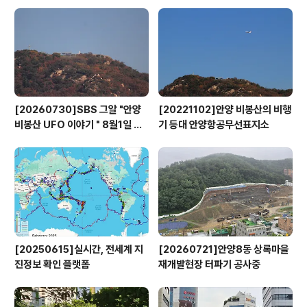
넓히고, 반복적으로 준..
[20260730]SBS 그알 "안양
[20221102]안양 비봉산의 비행
비봉산 UFO 이야기 " 8월1일 방
기 등대 안양항공무선표지소
영
[20250615]실시간, 전세계 지
[20260721]안양8동 상록마을
진정보 확인 플랫폼
재개발현장 터파기 공사중