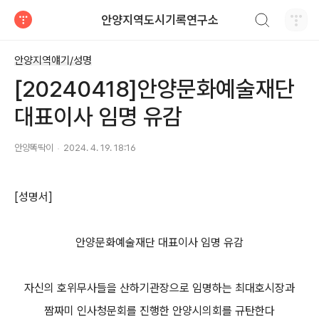
검색하기
안양지역도시기록연구소
티스토리
안양지역얘기/성명
[20240418]안양문화예술재단
대표이사 임명 유감
안양똑딱이
2024. 4. 19. 18:16
[
성명서
]
안양문화예술재단 대표이사 임명 유감
자신의 호위무사들을 산하기관장으로 임명하는 최대호시장과
짬짜미 인사청문회를 진행한 안양시의회를 규탄한다