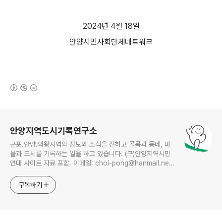
2024
년
4
월
18
일
안양시민사회단체네트워크
(새창열림)
로그 정보
안양지역도시기록연구소
군포.안양.의왕지역의 정보와 소식을 전하고 골목과 동네, 마
을과 도시를 기록하는 일을 하고 있습니다. (구)안양지역시민
연대 사이트 자료 포함. 이메일: choi-pong@hanmail.net
연락처: 010-3311-1001 최병렬
구독하기