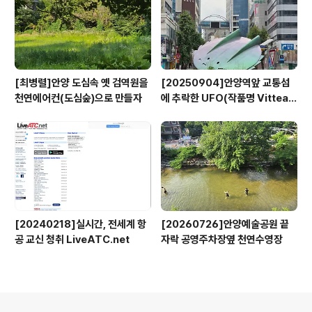
[최병렬]안양 도심속 옛 검역원을
[20250904]안양역앞 교통섬
천연에어컨(도심숲)으로 만들자
에 추락한 UFO(작품명 Vitteau
x)
[20240218]실시간, 전세계 항
[20260726]안양예술공원 끝
공 교신 청취 LiveATC.net
자락 공영주차장옆 천연수영장