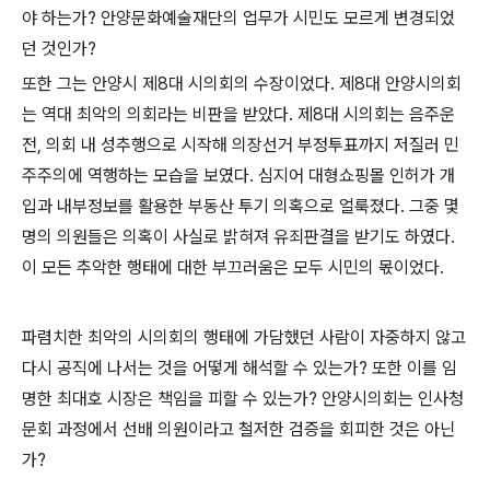
야 하는가
?
안양문화예술재단의 업무가 시민도 모르게 변경되었
던 것인가
?
또한 그는 안양시 제
8
대 시의회의 수장이었다
.
제
8
대 안양시의회
는 역대 최악의 의회라는 비판을 받았다
.
제
8
대 시의회는 음주운
전
,
의회 내 성추행으로 시작해 의장선거 부정투표까지 저질러 민
주주의에 역행하는 모습을 보였다
.
심지어 대형쇼핑몰 인허가 개
입과 내부정보를 활용한 부동산 투기 의혹으로 얼룩졌다
.
그중 몇
명의 의원들은 의혹이 사실로 밝혀져 유죄판결을 받기도 하였다
.
이 모든 추악한 행태에 대한 부끄러움은 모두 시민의 몫이었다
.
파렴치한 최악의 시의회의 행태에 가담했던 사람이 자중하지 않고
다시 공직에 나서는 것을 어떻게 해석할 수 있는가
?
또한 이를 임
명한 최대호 시장은 책임을 피할 수 있는가
?
안양시의회는 인사청
문회 과정에서 선배 의원이라고 철저한 검증을 회피한 것은 아닌
가
?