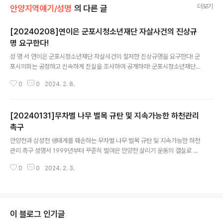
더보기
안양지역얘기/성명
의 다른 글
[20240208]연이은 군포시청소년재단 자살사건의 진상규
명 요구한다!
글 내용
성 명 서 연이은 군포시청소년재단 자살사건의 철저한 진상규명을 요구한다! 군
포시의회는 공정하고 신속하게 진실을 조사하여 공개하라! 군포시청소년재단
종사자들의 집단 트라우마 대책을 수립하라! 지난 1월 10일 군포시청소년재단
0
0
2024. 2. 8.
에서 근무하는 B팀장의 자살 사건이 발생했습니다. 한 달이 채 지나지 않은 2월
5일, 같은 재단 대표이사가 또다시 자살한 안타까운 일이 연이어 발생했습니다.
이에 군포시민사회단체협의회는 고인의 명복을 빌며 고통과 슬픔 속에 빠져있
[20240131]무차별 나무 벌목 규탄 및 지속가능한 하천관리
는 유가족께 깊은 위로를 전합니다. 군포시청소년재단은 오랜 기간 지역사회의
숙원을 담아 건강하고 창의적인 청소년 육성과 청소년 보호 및 복지 향상 등 군
촉구
글 내용
포시 청소년의 복리증진에 기여하기 위하여 2020년 4월 설립되었습니다. 설
안양천과 삼성천 생태계를 훼손하는 무차별 나무 벌목 규탄 및 지속가능한 하천
립 이후 지역사회 청소년을 위한 ..
관리 촉구 성명서 1999년부터 꾸준히 벌여온 안양천 살리기 운동의 결실로 생
명이 사라진 안양천에 물고기가 돌아오고, 겨울에는 수천 마리 가까운 철새가
0
0
2024. 2. 3.
날아들고 흰목물떼새, 물총새, 백로, 원앙이 살아가는 하천으로 변모하였다. 전
국 최악의 오염하천으로 악명 높았던 안양천에 과연 누가 상상이나 할 수 있었
을까? 천변의 주차장과 도로들, 콘크리트 옹벽을 걷어내고, 그 자리에 갯버들,
물억새, 고마리, 창포가 자라는 자연형 하천으로 조성하자는 하나 된 민·관 협력
의 결과였다. 1990년대 중반까지만 해도 우리나라 하천관리 방식은 홍수 시 범
이 블로그 인기글
람으로부터 인명과 재산을 보호하기 위하여 제방을 높이고, 하천의 통수단면을