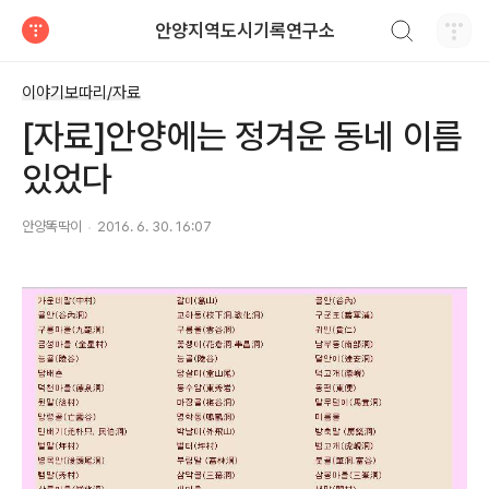
검색하기
안양지역도시기록연구소
티스토리
이야기보따리/자료
[자료]안양에는 정겨운 동네 이름
있었다
안양똑딱이
2016. 6. 30. 16:07