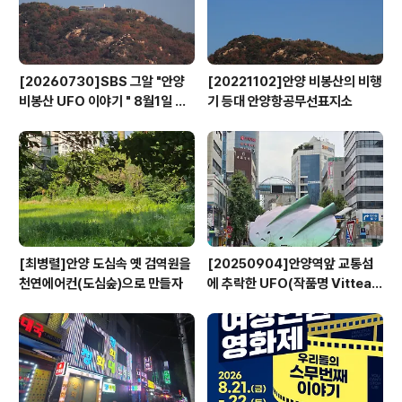
[20260730]SBS 그알 "안양
[20221102]안양 비봉산의 비행
비봉산 UFO 이야기 " 8월1일 방
기 등대 안양항공무선표지소
영
[최병렬]안양 도심속 옛 검역원을
[20250904]안양역앞 교통섬
천연에어컨(도심숲)으로 만들자
에 추락한 UFO(작품명 Vitteau
x)