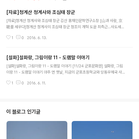
[자료]청계산 청계사와 조심태 장군
글 내용
[자료]청계산 청계사와 조심태 장군 김산 홍재인문학연구소장 [山과 사람, 京
畿를 세우다]청계산 청계사의 조심태 장군 정조의 개혁 도운 최측근…사도세자
원찰 지정 주도 청계산은 한남정맥의 주산중의 하나이다. 안양, 의왕, 서울의 양
1
0
2016. 6. 13.
재까지 아우르는 이 산은 경기중 남부 지역의 시민들에게 좋은 안식처가 되는
곳이다. 청계산을 오르는 이들 대부분이 과천 서울대공원에서 올라가서 이수봉
을 지나 국사봉을 거쳐 양재동 옛골로 내려오는 산행을 한다. 약 3시간 반에서
[설화]설화랑, 그림이랑 11 - 도램말 이야기
4시간에 이르는 이 산행은 청계산 주요 봉우리를 거치면서 산행의 참맛을 느끼
글 내용
게 한다. 가장 대중적인 이 산행로와 더불어 청계산 등산의 진미를 보여주는 곳
[설화]설화랑, 그림이랑 11 - 도램말 이야기 [11/24 군포문화원] 설화랑, 그림
이 하나 더 있다. 그것이 바로 청계사 등산로이다. 청계산에 청계사가 있는 것은
이랑 11 - 도램말 이야기 아주 먼 옛날, 지금의 군포초등학교와 당동우체국 사이
어쩌면 당연한지 모른다...
에 있는 도램말에 김씨 성을 가진 두 형제가 살고 있었습니다. 그런데 형은 부자
1
0
2016. 6. 11.
였지만 아들이 없고, 동생은 몹시 가난했지만 아들이 있었습니다. 마음씨 착한
동생 부부는 형님댁에 아들이 없는 것이 항상 안타까웠습니다. 그래서 매일 밤,
달님에게 기도를 했습니다. "달님, 제발 형님 댁에 아들을 하나 점지해주십시
오." 그러던 어느 날 밤, 동생이 신기한 꿈을 꿨습니다. 형님 댁에 들어서려는 순
간, 형님네 마당에 있는 우물에서 커다란 용 한마리가 하늘로 솟아올랐습니다.
이 블로그 인기글
그 용은 하늘을 훨훨 날아 아우네 집 우물 속으로 들어갔습니다. 아침이 돼 잠..