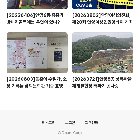
[20230406]안양6동 유흥가
[20260803]안양여성의전화,
밧데리골목에는 무엇이 있나?
제20회 안양여성인권영화제 개최
[20260803]음춘야 수필가, 소
[20260721]안양8동 상록마을
장 기록들 삼덕문학관 기증 표명
재개발현장 터파기 공사중
의안내
티스토리
로그인
고객센터
© Daum Corp.