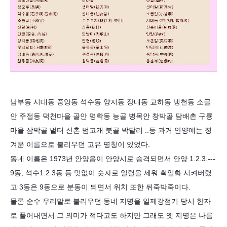
남부동 시대동 중앙동 석수동 양지동 장내동 교하동 냉천동 소골
안 주접동 덕천마을 골안 명학동 능골 병목안 창박골 담배촌 구룡
마을 삼막골 벌터 신촌 범고개 붓골 박달리 ..등 과거 안양에는 졍
겨운 이름으로 불리우던 고유 명칭이 있었다.
동네 이름은 1973년 안양읍이 안양시로 승격되면서 안양 1.2.3.---
9동, 석수1.2.3동 등 멋없이 숫자로 일렬을 세워 획일화 시켜버렸
고 3동은 9동으로 분동이 되면서 위치 또한 뒤죽박죽이다.
물론 순수 우리말로 불리우던 동네 지명을 일제강점기 당시 한자
로 풀어내면서 그 의미가 적다고도 하지만 그래도 옛 지명은 나름