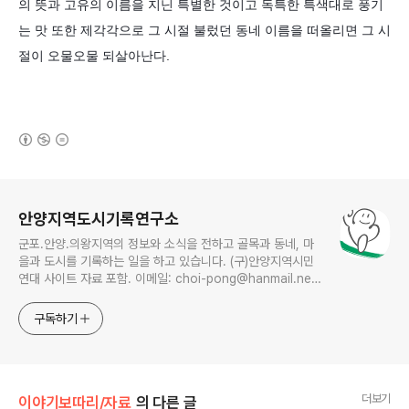
의 뜻과 고유의 이름을 지닌 특별한 것이고 독특한 특색대로 풍기
는 맛 또한 제각각으로 그 시절 불렀던 동네 이름을 떠올리면 그 시
절이 오물오물 되살아난다
.
(새창열림)
로그 정보
안양지역도시기록연구소
군포.안양.의왕지역의 정보와 소식을 전하고 골목과 동네, 마
을과 도시를 기록하는 일을 하고 있습니다. (구)안양지역시민
연대 사이트 자료 포함. 이메일: choi-pong@hanmail.net
연락처: 010-3311-1001 최병렬
구독하기
더보기
이야기보따리/자료
의 다른 글