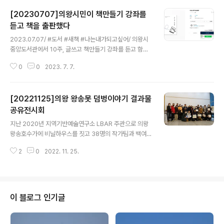
[20230707]의왕시민이 책만들기 강좌를
듣고 책을 출판했다
글 내용
2023.07.07/ #도서 #새책 #나는내가되고싶어/ 의왕시
중앙도서관에서 10주, 글쓰고 책만들기 강좌를 듣고 함께
수업을 들은 시민 네 분이 함께 책을 만들었다. ISBN도 발
0
0
2023. 7. 7.
급받고 인쇄에 서점에 납본까지 직접 했다. 독립출판사 온
란인서점 인디팝에서 50부를 인쇄했는데 한 권에 15,000
원이다. 네이버를 통해 온라인서점 인디팝( https://indie
[20221125]의왕 왕송못 덤벙이야기 결과물
pub.kr/index.html )에서 구입할수 있고 오프라인에서는
의왕시에 있는 독립책방 “사각사각 책방”에서 구입할수 있
공유전시회
글 내용
다. 책 제목: 나는 내가 되고싶어 저자: 오경민,이밍꼬,non
지난 2020년 지역기반예술연구소 LBAR 주관으로 의왕
aMe,장지이,조성진 출판사: 인디펍 출간일 2023-07-0
왕송호수가에 비닐하우스를 짓고 38명의 작가팀과 백여명
3 분야: 에세이 제본: 무선제본 쪽수: 276p 크기: 127*18
의 시민들이 참여하여 이라는 공공미술 프로젝트를 선보인
8 (mm) ISBN: 9791167..
2
0
2022. 11. 25.
바 있다. 2021년에는 그현장을 기반으로 기후위기에 대응
하는 왕송못 순환랩 로 4개월의 활동을 공유한바 있다. 20
22년에는 왕송못순환랩 시즌2로 과정공유전시회를 마련
했다. 예술가와 시만활동가 10명이 만든 11권의 그림책과
자료들을 선보였다. 결과물을 보니 그동안의 수고와 노력
이 블로그 인기글
들이 엿보인다. 생태전문가들과 공부하는 분들도 와서 보
면 좋을듯 싶다. 왕송못 둠벙이야기 의왕시 중앙도서관 1층
로비 / 전시는 11월 28일까지(월요일 휴관)