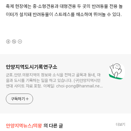
축제 현장에는 중
·
소형견용과 대형견용 두 곳의 반려동물 전용 놀
이터가 설치돼 반려동물이 스트레스를 해소하며 뛰어놀 수 있다
.
(새창열림)
로그 정보
안양지역도시기록연구소
군포.안양.의왕지역의 정보와 소식을 전하고 골목과 동네, 마
을과 도시를 기록하는 일을 하고 있습니다. (구)안양지역시민
연대 사이트 자료 포함. 이메일: choi-pong@hanmail.net
연락처: 010-3311-1001 최병렬
구독하기
더보기
안양지역뉴스/의왕
의 다른 글