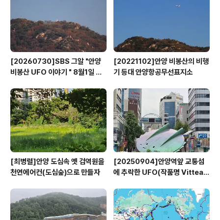
[20260730]SBS 그알 "안양
[20221102]안양 비봉산의 비행
비봉산 UFO 이야기 " 8월1일 방
기 등대 안양항공무선표지소
영
[최병렬]안양 도심속 옛 검역원을
[20250904]안양역앞 교통섬
천연에어컨(도심숲)으로 만들자
에 추락한 UFO(작품명 Vitteau
x)