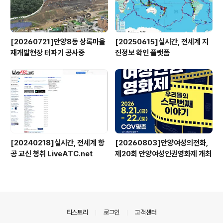
[20260721]안양8동 상록마을
[20250615]실시간, 전세계 지
재개발현장 터파기 공사중
진정보 확인 플랫폼
[20240218]실시간, 전세계 항
[20260803]안양여성의전화,
공 교신 청취 LiveATC.net
제20회 안양여성인권영화제 개최
의안내
티스토리
로그인
고객센터