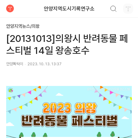
검색하기
안양지역도시기록연구소
티스토리
안양지역뉴스/의왕
[20131013]의왕시 반려동물 페
스티벌 14일 왕송호수
안양똑딱이
2023. 10. 13. 13:37