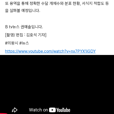
또 용역을 통해 정확한 수달 개체수와 분포 현황
,
서식지 적합도 등
을 살펴볼 예정입니다
.
B tv
뉴스 권예솔입니다
.
[
촬영
/
편집
:
김호석 기자
]
#
의왕시
#
뉴스
https://www.youtube.com/watch?v=nx7PYX1iGDY