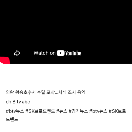
의왕 왕송호수서 수달 포착
...
서식 조사 용역
ch B tv abc
#btv
뉴스
#SK
브로드밴드
#
뉴스
#
경기뉴스
#btv
뉴스
#SK
브로
드밴드