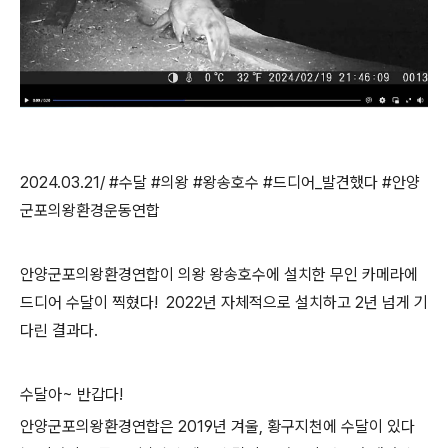
2024.03.21/ #수달 #의왕 #왕송호수 #드디어_발견했다 #안양
군포의왕환경운동연합
안양군포의왕환경연합이 의왕
왕송호수에 설치한 무인 카메라에
드디어 수달이 찍혔다
!
2022
년 자체적으로 설치하고
2
년 넘게 기
다린 결과다.
수달아
~
반갑다
!
안양군포의왕환경연합은 2019
년 겨울
,
황구지천에 수달이 있다