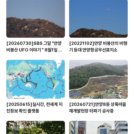
람하고, 시민들에게 역사적인 의미를 되새기는 기회를 제
공하기 위해 왕송호수공원 산책로에 건립한 의왕시 독립유
공기념비 옆으로 이전해 역사적인 의미가 있..
[20260730]SBS 그알 "안양
[20221102]안양 비봉산의 비행
비봉산 UFO 이야기 " 8월1일 방
기 등대 안양항공무선표지소
영
[20250615]실시간, 전세계 지
[20260721]안양8동 상록마을
진정보 확인 플랫폼
재개발현장 터파기 공사중