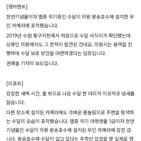
[
앵커멘트
]
천연기념물이자 멸종 위기종인 수달이 의왕 왕송호수에 설치한 무
인 카메라에 포착됐습니다
.
2019
년 수원 황구지천에서 처음으로 수달 서식지가 확인됐는데
상류인 의왕에서도 그 흔적이 발견된 건데요
.
의왕시는 용역을 진
행하며 수달 보호 방안을 마련하겠다는 입장입니다
.
권예솔 기자의 보도입니다
.
[
리포트
]
캄캄한 새벽 시간
,
물 밖으로 나온 수달 한 마리가 이곳저곳 냄새를
맡습니다
.
다른 장소에 설치된 카메라에도 가벼운 몸놀림으로 주변을 탐색하
는 수달의 모습이 포착됐습니다
.
멸종 위기 야생생물
1
급이자 천연
기념물인 수달이 의왕 왕송호수에 설치된 무인 카메라에 잡힌 겁
니다
.
왕송호수에 수달이 살고 있다는 추측만 있었을 뿐 실제로 영