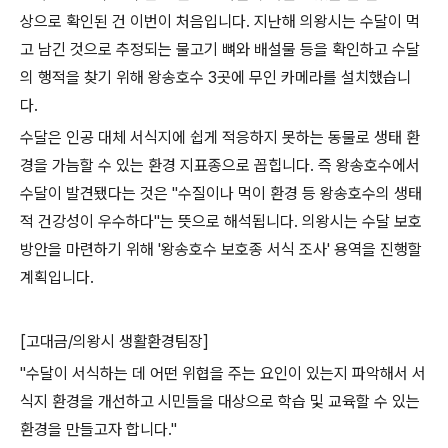
상으로 확인된 건 이번이 처음입니다
.
지난해 의왕시는 수달이 먹
고 남긴 것으로 추정되는 물고기 뼈와 배설물 등을 확인하고 수달
의 행적을 찾기 위해 왕송호수
3
곳에 무인 카메라를 설치했습니
다
.
수달은 인공 대체 서식지에 쉽게 적응하지 못하는 동물로 생태 환
경을 가늠할 수 있는 환경 지표종으로 꼽힙니다
.
즉 왕송호수에서
수달이 발견됐다는 것은
"
수질이나 먹이 환경 등 왕송호수의 생태
적 건강성이 우수하다
"
는 뜻으로 해석됩니다
.
의왕시는 수달 보호
방안을 마련하기 위해
'
왕송호수 보호종 서식 조사
'
용역을 진행할
계획입니다
.
[
고대금
/
의왕시 생활환경팀장
]
"
수달이 서식하는 데 어떤 위협을 주는 요인이 있는지 파악해서 서
식지 환경을 개선하고 시민들을 대상으로 학습 및 교육할 수 있는
환경을 만들고자 합니다
."