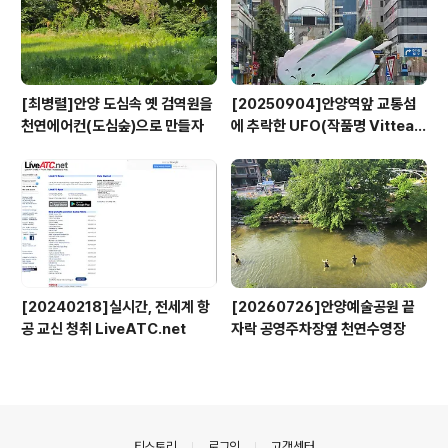
[최병렬]안양 도심속 옛 검역원을
[20250904]안양역앞 교통섬
천연에어컨(도심숲)으로 만들자
에 추락한 UFO(작품명 Vitteau
x)
[20240218]실시간, 전세계 항
[20260726]안양예술공원 끝
공 교신 청취 LiveATC.net
자락 공영주차장옆 천연수영장
의안내
티스토리
로그인
고객센터