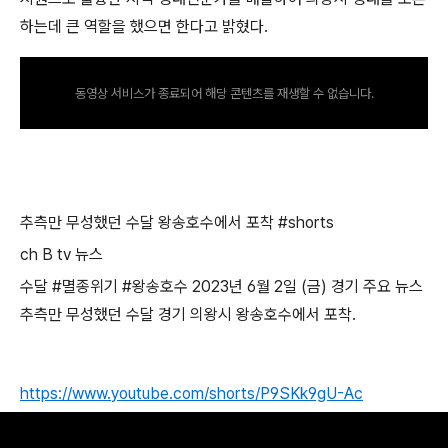
하는데 큰 역할을 했으면 한다고 밝혔다.
동영상 서비스가 종료되어 해당 콘텐츠를 재생할 수 없습니다.
추측만 무성했던 수달 왕송호수에서 포착
#shorts
ch B tv
뉴스
수달
#
멸종위기
#
왕송호수
2023
년
6
월
2
일
(
금
)
경기 주요 뉴스
추측만 무성했던 수달 경기 의왕시 왕송호수에서 포착
.
https://www.youtube.com/shorts/P9SKk9gU-Ac