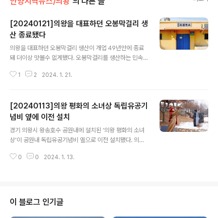
안양지역뉴스/의왕
의 다른 글
[20240121]의왕을 대표하던 오봉막걸리 생
산 종료됐다
글 내용
의왕을 대표하던 오봉막걸리 생산이 개업 49년만에 종료
돼 더이상 맛볼수 없게됐다. 오봉막걸리를 생산하는 민속
주 오봉주조가 위치한 의왕시 고천동의 재개발로 2024년
1
2
2024. 1. 21.
3월까지 이주해야 하는데​ 오봉주조측이 폐업을 결정히고
2023년 12월 16일 생산을 마지막으로 공장 문을 닫아 의
왕막걸리 시대가 막을 내렸다. 의왕문화원 발행의 의왕문
[20240113]의왕 평화의 소녀상 독립유공기
화 22호 기록을 보면 오봉주조는 초평동 있던 양조장과 과
천의 양조장을 합쳐서 류지연(성지학원 설립자)남이 시작
념비 옆에 이전 설치
글 내용
한 고천합동양조장이 그출발로 1974년 1월 현재의 자리인
경기 의왕시 왕송호수 공원내에 설치된 ‘의왕 평화의 소녀
고천동에서 개업했다. 1996년부터 홍순현 대표가 이어받
상’이 공원내 독립유공기념비 옆으로 이전 설치됐다. 의왕
아 직접 경영하면서 오봉주조라 히였다. 막걸리 상표는 처
평화의 소녀상은 의왕시장, 의왕시의회 의장, 사회단체장
음에 고천막걸리로 출발하여 오봉주(오봉주)로 바뀌는데 2
0
0
2024. 1. 13.
및 시민대표 등 50여 명으로 구성된 소녀상 건립 위원회에
007년 새롭게 상표 등록을 하면서 오봉선..
서 단체, 시민, 공무원 등의 성금 등 설치금을 마련하여 지
난 2018년 3월 왕송호수 공원내 레일바이크광장에 설치
했다. 하지만 소녀상이 설치됐던 장소는 왕송호수공원 캠
핑장과 거리가 멀고 인적이 드문 곳에 위치해 관심이 있는
이 블로그 인기글
방문객 외에 일반시민들의 관람이 어려운 상황이었다. 이
에 시는 지난해 12월, 방문객들이 쉽게 평화의 소녀상을 관