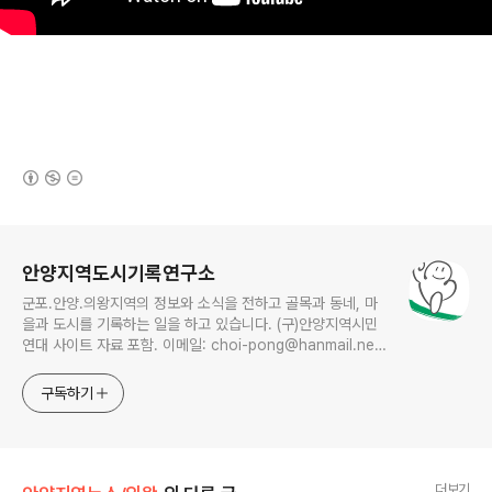
(새창열림)
로그 정보
안양지역도시기록연구소
군포.안양.의왕지역의 정보와 소식을 전하고 골목과 동네, 마
을과 도시를 기록하는 일을 하고 있습니다. (구)안양지역시민
연대 사이트 자료 포함. 이메일: choi-pong@hanmail.net
연락처: 010-3311-1001 최병렬
구독하기
더보기