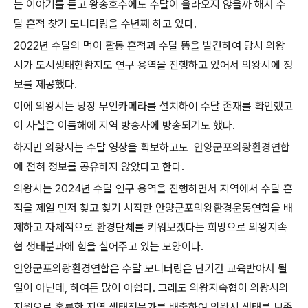
는 이야기를 듣고 왕송호수에도 수달이 올라오지 않을까 해서 수
달 흔적 찾기 모니터링을 수년째 하고 있다
.
2022
년 수달의 먹이 활동 흔적과 수달 똥을 발견하여 당시 의왕
시가 도시생태현황지도 연구 용역을 진행하고 있어서 의왕시에 정
보를 제공했다
.
이에 의왕시는 당장 무인카메라를 설치하여 수달 존재를 확인했고
이 사실은 이듬해에 지역 방송사에 방송되기도 했다
.
하지만 의왕시는 수달 영상을 확보하고도
안양군포의왕환경연합
에 전혀 정보를 공유하지 않았다고 한다
.
의왕시는
2024
년 수달 연구 용역을 진행하면서 지역에서 수달 흔
적을 제일 먼저 찾고 찾기 시작한 안양군포의왕환경운동연합을 배
제하고 자체적으로 환경단체를 키워보겠다는 희망으로 의왕지속
협 생태분과에 힘을 실어주고 있는 모양이다
.
안양군포의왕환경연합은 수달 모니터링은 단기간 교육받아서 될
일이 아닌데
,
하여튼 많이 아쉽다
.
그래도 의왕지속협이 의왕시의
지원으로 훌륭한 지역 생태전문가를 배출하여 의왕시 생태를 보존