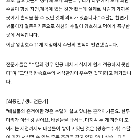
으로 살고 있는지 생각해 보게 되는
...
우리가 다큐에서 보게 되면
수달이 항상 자연
,
계곡에 있는 것만 봤는데 실제로 사람과 가까운
곳에서 흔적을 볼 수 있던 것에 의의가 있습니다
.”
수달은 천연기
념물이자 멸종위기종으로 하천의 수질이 양호하고 먹이가 풍부한
곳에 서식합니다
.
이날 왕송호수
11
개 지점에서 수달의 흔적이 발견됐습니다
.
전문가들은
"
수달의 경우 인공 대체 서식지에 쉽게 적응하지 못한
다
"
며
"
그만큼 왕송호수의 서식환경이 우수한 것
"
이라고 평가합니
다
.
[
최종인
/
생태전문가
]
"
배설물의 흔적이란 것은 수달이 살고 있다는 흔적이거든요
.
한두
마리가 아닌 것 같아요
.
배설물을 봐서는
.
마지막 두 개 하천이 모
아지는 지점까지도 배설물이 쌓이고 있단 것은
(
왕송호수가
)
수달
이 가장 서식할 수 있는 좋은 조건을 갖고 있지 않나 싶습니다
."