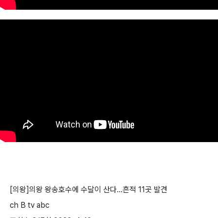
[
의왕
]
의왕 왕송호수에 수달이 산다
...
흔적
11
곳 발견
ch B tv abc