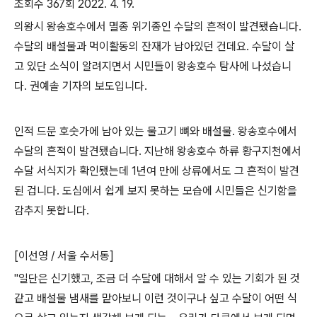
조회수
367
회
2022. 4. 19.
의왕시 왕송호수에서 멸종 위기종인 수달의 흔적이 발견됐습니다
.
수달의 배설물과 먹이활동의 잔재가 남아있던 건데요
.
수달이 살
고 있단 소식이 알려지면서 시민들이 왕송호수 탐사에 나섰습니
다
.
권예솔 기자의 보도입니다
.
인적 드문 호숫가에 남아 있는 물고기 뼈와 배설물
.
왕송호수에서
수달의 흔적이 발견됐습니다
.
지난해 왕송호수 하류 황구지천에서
수달 서식지가 확인됐는데
1
년여 만에 상류에서도 그 흔적이 발견
된 겁니다
.
도심에서 쉽게 보지 못하는 모습에 시민들은 신기함을
감추지 못합니다
.
[
이선영
/
서울 수서동
]
"
일단은 신기했고
,
조금 더 수달에 대해서 알 수 있는 기회가 된 것
같고 배설물 냄새를 맡아보니 이런 것이구나 싶고 수달이 어떤 식