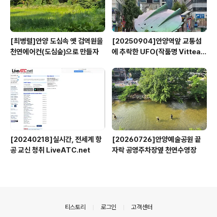
[최병렬]안양 도심속 옛 검역원을
[20250904]안양역앞 교통섬
천연에어컨(도심숲)으로 만들자
에 추락한 UFO(작품명 Vitteau
x)
[20240218]실시간, 전세계 항
[20260726]안양예술공원 끝
공 교신 청취 LiveATC.net
자락 공영주차장옆 천연수영장
의안내
티스토리
로그인
고객센터