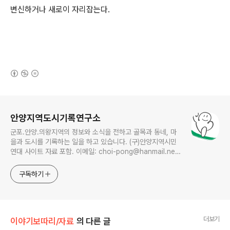
변신하거나 새로이 자리잡는다.
(새창열림)
로그 정보
안양지역도시기록연구소
군포.안양.의왕지역의 정보와 소식을 전하고 골목과 동네, 마
을과 도시를 기록하는 일을 하고 있습니다. (구)안양지역시민
연대 사이트 자료 포함. 이메일: choi-pong@hanmail.net
연락처: 010-3311-1001 최병렬
구독하기
더보기
이야기보따리/자료
의 다른 글