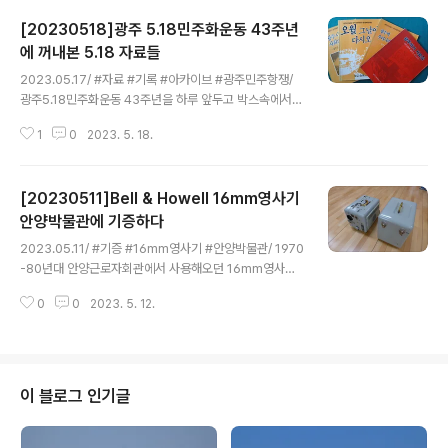
[20230518]광주 5.18민주화운동 43주년
에 꺼내본 5.18 자료들
글 내용
2023.05.17/ #자료 #기록 #아카이브 #광주민주항쟁/
광주5.18민주화운동 43주년을 하루 앞두고 박스속에서
꺼내본 5.18 자료들. 1985년 광주교구 정의평화원회가 발
1
0
2023. 5. 18.
간한 , 1988년 광주의거자료집1, , 1988년 발간한 광주의
거자료집2 , 한국기독교학생총연맹, 대한가톨릭학생전국
연합회, 민주화운동청년연합 등이 펴낸 연도 미상의 빛바
[20230511]Bell & Howell 16mm영사기
랜 책자에는 역사의 진실이 생생히 담겨 있다. 매년 5월이
오면 꺼내보는 광주민주화운동 관련 옛 자료들. 민주화운
안양박물관에 기증하다
글 내용
동기념사업회에 전달하려 했더니. 혹여 지역사료관이 생기
2023.05.11/ #기증 #16mm영사기 #안양박물관/ 1970
면 그곳에 보관하면 좋겠다는 어느분 의견도 있어 보자기
-80년대 안양근로자회관에서 사용해오던 16mm영사기
에 싸서 잘 보관하고 있네요. 기억은 기록을 만들고 기록은
를 안양박물관에 기증하는 절차를 진행하다. 이제 기증 물
기억을 남긴다. "기억합니다...그리고 기억하겠습니다...5.1
0
0
2023. 5. 12.
품에 대한 감정과 평가를 받아야 기증절차가 최종 마무리
8. 삼가 5.18영령..
된다. 기증도 쉽지않은 일이다.안양근로자회관(전진상복지
관)은 2007년 12월 8일 폐관미사를 끝으로 없어졌지만
자그마한 흔적 하나를 안양에 남기게됐다. 기증하는 물건
은 미국 Bell & Howell, Model 614/ 무게: 20.4kg/ 발
이 블로그 인기글
매:1965년 렌 즈 : 16mm Super D Provel 2inch f1.4/
전 원 : AC 110-120V/ Lamp: 1300W / 영사기(상단)와