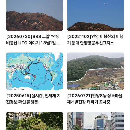
스피커(하단)로 1세트인데 1970-80년대 안양근로자회관
에서 사용하던 영사기로 제..
[20260730]SBS 그알 "안양
[20221102]안양 비봉산의 비행
비봉산 UFO 이야기 " 8월1일 방
기 등대 안양항공무선표지소
영
[20250615]실시간, 전세계 지
[20260721]안양8동 상록마을
진정보 확인 플랫폼
재개발현장 터파기 공사중