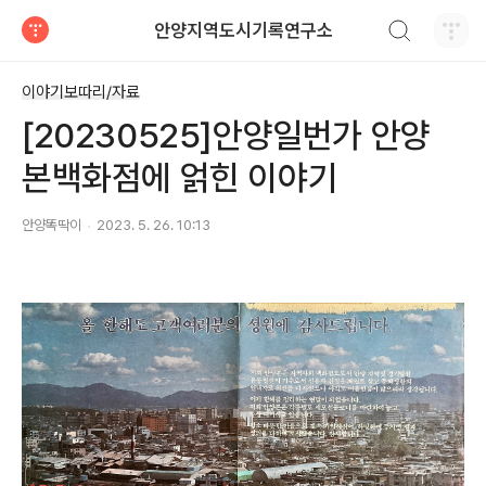
검색하기
안양지역도시기록연구소
티스토리
이야기보따리/자료
[20230525]안양일번가 안양
본백화점에 얽힌 이야기
안양똑딱이
2023. 5. 26. 10:13