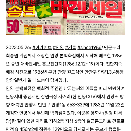
2023.05.26/
#아카이브
#안양
#기록
#since1986
/ 만문누리
최승원 위원께서 소장한 안양 본백화점에서 제작해 배포한 1986
년 송년 대바겐세일 홍보전단지(1986.12.12~19)이다. 전단지속
배경 사진으로 1986년 무렵 안양 원도심인 만안구 안양1.3.4동등
안양일번가 일대 모습이 담겨있다.
안양 본백화점은 백화점 주인인 남궁본씨의 이름을 따라 명명하여
안양시내 중심지인 삼원극장 사거리(현 안양CGV)에서 안양역 방
향 좌측인 안양시 만안구 안양1동 668-339에 1983년 11월 23일
개점한 안양에서 두번째 백화점이었다. 이곳은 용화사(일명 미륵
당)란 절이 있던 자리로 지하2층 지상 6층의 철근콘크리트 건물로
면적 8,456m2에 직원수 129명으로 당시로서는 규모가 컸을뿐