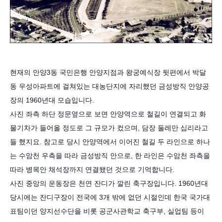
현재의 안양3동 국민은행 안양지점과 왕궁예식장 뒷편에서 박달
동 우성아파트에 걸쳐있는 대농단지에 자리했던 금성방직 안양공
장의 1960년대 모습입니다.
사진 좌측 하단 정문옆으로 보면 안양역으로 철길이 연결되고 화
물기차가 들어올 정도로 그 규모가 컸으며, 담장 둘레만 십리라고
들 했지요.
참고로 당시 안양역에서 이어진 철길 두 라인으로 하나
는 수암천 우측을 따라 금성방직 안으로, 한 라인은 수암천 좌측을
따라 병목안 채석장까지 연결됐던 것으로 기억합니다.
사진 중앙의 운동장은 천연 잔디가 깔린 축구장입니다. 1960년대
당시에는 잔디구장이 전국에 3개 밖에 없던 시절인데 한국 국가대
표팀이던 양지선수단을 비롯 공군사관학교 축구부, 실업팀 등이