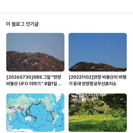
주 서서히 운행했는데 아이들이 매달려 새마을까지 올라가
있는 자리에는 현재 중화당한방병원이 들어섰고, 좌측으로
거나 내려오기도 했고요. 철길 못을 놓아 납작해진 것..
는 현재 남부시장이지요. 당시에는 경부선 철길을 넘아가
는 고가도로가 놓여지기 전으로 도로는 비포장에 한산하기
만 했지요. 이곳은 과거 교하동(안양5동)이라 불리웠는데
이 블로그 인기글
옛 지명인 남부동(안양1동)과 주접동(안양6동) 사이에 위
치한 자그마한 동네로 사실 시민들이 알고 있는 안양5동과
동떨어져 있습니다. 왜냐하면 인터넷지도로 안양5동을 검
색해 보면 안양5동은 안양대학교와 근명고 주변인데 이 곳
은 만안대로를 건너편에 있어 "이곳이 왜 안양5동..
[20260730]SBS 그알 "안양
[20221102]안양 비봉산의 비행
비봉산 UFO 이야기 " 8월1일 방
기 등대 안양항공무선표지소
영