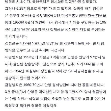
방직의 시초이다. 불하금액은 당시화폐로 2천만원 정도였다.
그러나 6.25전쟁으로 잿더미가 되고 말지요. 실의에 빠진 김성곤
은 정부에 요구해 결국 UNKRA(유엔 한국부흥위원단) 자금 지원을
통해 1953년 6월에 재건에 나서 영국에서 기계를 구입하는 등 195
4년 5월에 '은하' 상표의 면사 첫제품을 생산하며 재벌로 부상하는
계기가 됩니다.
김성곤은 1956년 5월15일 안양1동 현 진흥아파트에 자리한 태평
방직을 인수하고 공장 확대에 나섭니다.
태평방직은 1953년에 자본금 1억환으로 안양읍 안양리 97번지 일
대에 설립된 삼흥방직이 전신으로 방기 1만추, 직기 50대를 구비
하고 1954년 10월부터 생산을 시작하였으며 자금사정을 겪자 금
성방직이 인수한 것이지요.
금성방직은 1960-70년대 안양 경제발전에 지대한 공을 세웁니다.
3천 궁녀(?)가 안양을 먹여살린다고 할 정도였지요. 당시 월급날에
는 안양 일번가 식당과 술집이 호황을 누릴 정도로 봉급 특수가 안
양경제에 막대한 영향을 미쳤지요.