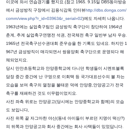
이곳에 와서 연습경기를 했지요.(참고 1965. 9.15일 DBS
동아방송
에서 금성방직 구장에서 김용식감독 인터뷰
http://dbs.donga.com/
comm/
view.php?r_id=03963&r_seria
l=02
)에도 자세히 나옵니다.
1963년에는 실업축구팀인 금성방직 축구단이 창단하여 1964년
춘계, 추계 실업축구연맹전 석권, 전국체전 축구 일반부 남자 우승.
1965년 전국축구선수권대회 준우승을 한 기록도 있네요. 하지만 1
967년 금성방직이 매각되면서 쌍용양회 축구단으로 운영되다 해
체되었지요.
당시 만안초등학교와 안양중학교에 다니던 학생들이 시멘트블록
담장 중간 중간에 난 구멍으로 이회택 등 국가대표선수의 볼 차는
모습을 보며 축구의 열정을 불태운 덕에 안양중,안양공고가 전국
축구를 재패하건 것도 이무렵이었지요.
사진 좌측 위로는 안양공고(당시에는 안양중학교와 함께)의 모습
도 보입니다,
사진 위쪽 끝 자그마한 야산(동네 아이들이 부르던 지명이 떡산?)
의 뒤쪽과 안양공고와 회사 중간에는 회사 사택들이 있었답니다.