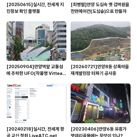
[20250615]실시간, 전세계 지
[최병렬]안양 도심속 옛 검역원을
진정보 확인 플랫폼
천연에어컨(도심숲)으로 만들자
[20250904]안양역앞 교통섬
[20260721]안양8동 상록마을
에 추락한 UFO(작품명 Vitteau
재개발현장 터파기 공사중
x)
[20240218]실시간, 전세계 항
[20230406]안양6동 유흥가
공 교신 청취 LiveATC.net
밧데리골목에는 무엇이 있나?