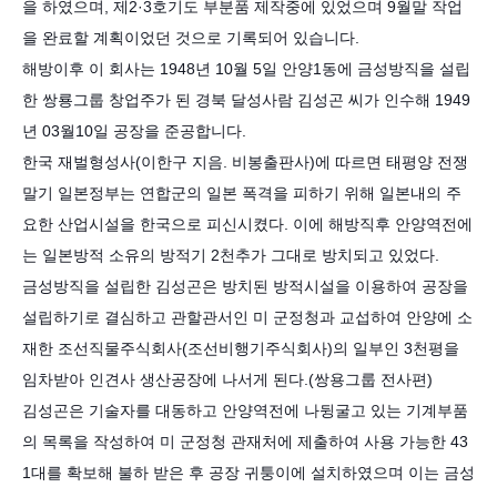
을 하였으며, 제2·3호기도 부분품 제작중에 있었으며 9월말 작업
을 완료할 계획이었던 것으로 기록되어 있습니다.
해방이후 이 회사는 1948년 10월 5일 안양1동에 금성방직을 설립
한 쌍룡그룹 창업주가 된 경북 달성사람 김성곤 씨가 인수해 1949
년 03월10일 공장을 준공합니다.
한국 재벌형성사(이한구 지음. 비봉출판사)에 따르면 태평양 전쟁
말기 일본정부는 연합군의 일본 폭격을 피하기 위해 일본내의 주
요한 산업시설을 한국으로 피신시켰다. 이에 해방직후 안양역전에
는 일본방적 소유의 방적기 2천추가 그대로 방치되고 있었다.
금성방직을 설립한 김성곤은 방치된 방적시설을 이용하여 공장을
설립하기로 결심하고 관할관서인 미 군정청과 교섭하여 안양에 소
재한 조선직물주식회사(조선비행기주식회사)의 일부인 3천평을
임차받아 인견사 생산공장에 나서게 된다.(쌍용그룹 전사편)
김성곤은 기술자를 대동하고 안양역전에 나뒹굴고 있는 기계부품
의 목록을 작성하여 미 군정청 관재처에 제출하여 사용 가능한 43
1대를 확보해 불하 받은 후 공장 귀퉁이에 설치하였으며 이는 금성