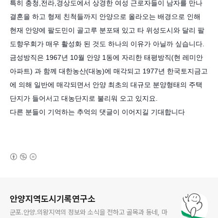
특히 충청,전라,경상도에서 상경한 여성 근로자들이 남자를 만나
결혼을 하고 형제 친척들까지 안양으로 올라오는 배경으로 인해
현재 안양에 팔도민이 골고루 분포돼 있고 타 위성도시와 달리 팔
도향우회가 매우 활성화 된 것도 하나의 이유가 아닐까 싶습니다.
금성방직은 1967년 10월 안양 1동에 자리한 태평방직(현 레미안
아파트) 과 함께 대한농산(대농)에 매각되고 1977년 한국토지금고
에 의해 일반에 매각되면서 안양 최초의 대규모 분양형태의 주택
단지가 들어서고 대농단지로 불리워 오고 있지요.
다른 분들이 기억하는 추억의 댓글이 이어지길 기대합니다
(새창열림)
로그 정보
안양지역도시기록연구소
군포.안양.의왕지역의 정보와 소식을 전하고 골목과 동네, 마