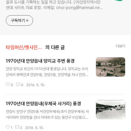
을과 도시를 기록하는 일을 하고 있습니다. (구)안양지역시민
연대 사이트 자료 포함. 이메일: choi-pong@hanmail.net
연락처: 010-3311-1001 최병렬
구독하기
더보기
타임머신/옛사진읽기
의 다른 글
1970년대 안양읍내 양지교 주변 풍경
글 내용
안양 양지교 부근의 1970년대 풍경입니다. 양지교는 수리
산에서 병목안과 안양9동, 안양3동, 안양역을 지나 안양천
으로 흘러드는 수암천위에 놓여진 다리로 현재의 안양CG
0
0
2016. 5. 10.
V에서 서울쪽으로 30여미터 떨어진 곳입니다. 80년대 하
천을 복개하여 주차장을 만들었는데 지금 다시 뜯어내고
있습니다. 사진처럼 하천에 다시생명을 불어넣는 것이지
1970년대 안양읍내(우체국 사거리) 풍경
요. 사진 우측 하단에 보이는 것처럼 당시에는 병목안 채석
글 내용
장행 철길이 놓여져 있었지요. 1주일에 두세차례 자갈을 잔
안양시 만안구 안양5동 서안양우체국(과거 안양우체국) 사
뜩 실은 화물열차가 지나갈때면 도로위에 차들이 쭉을 늘
거리에서 안양천을 건너 이마트가 있는 동안구 비산동으로
어섰답니다. 당시에는 차량이 별로 없었기에 망정인지 요
넘어가는 관악대로의 1970년대 모습입니다. 우측으로 보
즈음 같으면 교통대란이 일어 났을겁니다. 화물열차는 아
1
2
2016. 5. 10.
이는 하얀 건물은 안양초등학교이고요. 그 아래 주택들이