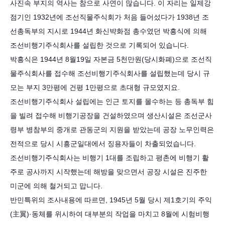
사진속 부지의 역사는 참으로 사연이 많습니다. 이 자리는 일제강
점기인 1932년에 조선직물주식회가 처음 들어섰다가 1938년 조
선총독부의 지시로 1944년 화신뱍화점 총수였던 박흥식에 의해
조선비행기주식회사를 설립한 것으로 기록되어 있습니다.
박흥식은 1944년 8월19일 자본금 5천만원(당시화폐)으로 조선직
물주식회사를 접수해 조선비행기주식회사를 설립했는데 당시 규
모는 부지 3만평에 건평 1만평으로 초대형 규모였지요.
조선비행기주식회사 설립에는 인근 토지를 몰수하는 등 총독부 힘
을 빌려 접수해 비행기공장을 건설하였으며 생산시설은 조선군사
령부 병참부의 중개로 관동군의 지원을 받았는데 공장 노무인력은
전적으로 당시 시흥군일대에서 징용자들이 차출되었습니다.
조선비행기주식회사는 비행기 1대를 조립하고 평촌에 비행기 활
주로 공사까지 시작했는데 해방을 맞으면서 공장 시설은 진주한
미군에 의해 철거되고 맙니다.
반민특위의 조사내용에 따르면, 1945년 5월 당시 제1호기의 주익
(主翼)·동체를 위시하여 대부분의 작업을 마치고 8월에 시험비행