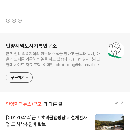
(새창열림)
로그 정보
안양지역도시기록연구소
군포.안양.의왕지역의 정보와 소식을 전하고 골목과 동네, 마
을과 도시를 기록하는 일을 하고 있습니다. (구)안양지역시민
연대 사이트 자료 포함. 이메일: choi-pong@hanmail.net
연락처: 010-3311-1001 최병렬
구독하기
더보기
안양지역뉴스/군포
의 다른 글
[20170414]군포 초막골캠핑장 시설개선사
업 도 시책추진비 확보
글 내용