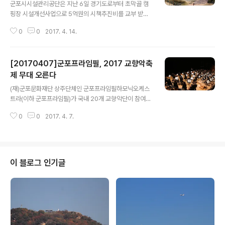
군포시시설관리공단은 지난 6일 경기도로부터 초막골 캠
핑장 시설개선사업으로 5억원의 시책추진비를 교부 받았
다고 밝혔다. 초막골 캠핑장은 산세가 아름다운 수리산 기
0
0
2017. 4. 14.
슭에 위치한 가족 친화형 캠핑장으로 도심 근교에 위치한
자연친화적 캠핑명소로 인기를 누리고 있으며 군포시시설
관리공단이 지난해 9월부터 군포시로부터 위탁받아 운영
[20170407]군포프라임필, 2017 교향악축
하고 있다. 시설관리공단 김하선 경영기획실장은 "경기도
시책추진비를 교부받아 캠핑장 시설 및 환경을 가족친화형
제 무대 오른다
글 내용
캠핑장으로 조성하여 보다 더 편안하고 안락한 시민의 휴
(재)군포문화재단 상주단체인 군포프라임필하모닉오케스
식공간으로 자리매김하고자 한다"며 "편안하고 쾌적한 가
트라(이하 군포프라임필)가 국내 20개 교향악단이 참여해
족쉼터를 만들 수 있도록 하겠다"고 말했다.
지난 1일부터 서울 예술의전당에서 진행되고 있는 2017
0
0
2017. 4. 7.
교향악축제 무대에 올라 그동안 다수의 오페라 연주를 도
맡아 온 극장음악 전문 오케스트라의 진면모를 선보일 예
정이다. 오는 11일 2017 교향악축제의 9번째 주자로 나서
는 군포프라임필 필은 이번 공연에서 를 한국 최초로 공연
한다. 또한 장윤성 지휘자의 리드에 따라 오페라 중 ‘잔혹하
이 블로그 인기글
고 비통한 이 괴로움’, 오페라 중 ‘오 그대, 나의 고귀한 저녁
별’, 오페라 중 ‘나는 이 거리의 제일가는 이발사’ 등을 연주
한다. 특히 이번 공연에는 2016년 제12회 서울국제음악
콩쿠르 우승자이자 독일 하노버 오페라극장의 융에오퍼 솔
리스트로 활동 중인 젊은 성..