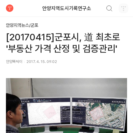
검색하기
안양지역도시기록연구소
티스토리
안양지역뉴스/군포
[20170415]군포시, 道 최초로
'부동산 가격 산정 및 검증관리'
안양똑딱이
2017. 4. 15. 09:02