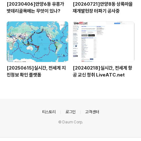
[20230406]안양6동 유흥가
[20260721]안양8동 상록마을
밧데리골목에는 무엇이 있나?
재개발현장 터파기 공사중
[20250615]실시간, 전세계 지
[20240218]실시간, 전세계 항
진정보 확인 플랫폼
공 교신 청취 LiveATC.net
의안내
티스토리
로그인
고객센터
© Daum Corp.