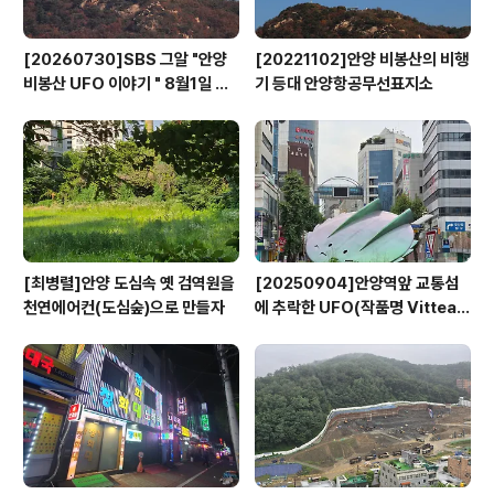
[20260730]SBS 그알 "안양
[20221102]안양 비봉산의 비행
비봉산 UFO 이야기 " 8월1일 방
기 등대 안양항공무선표지소
영
[최병렬]안양 도심속 옛 검역원을
[20250904]안양역앞 교통섬
천연에어컨(도심숲)으로 만들자
에 추락한 UFO(작품명 Vitteau
x)