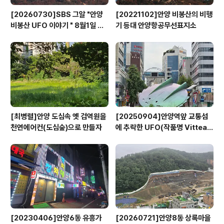
[20260730]SBS 그알 "안양
[20221102]안양 비봉산의 비행
비봉산 UFO 이야기 " 8월1일 방
기 등대 안양항공무선표지소
영
[최병렬]안양 도심속 옛 검역원을
[20250904]안양역앞 교통섬
천연에어컨(도심숲)으로 만들자
에 추락한 UFO(작품명 Vitteau
x)
[20230406]안양6동 유흥가
[20260721]안양8동 상록마을