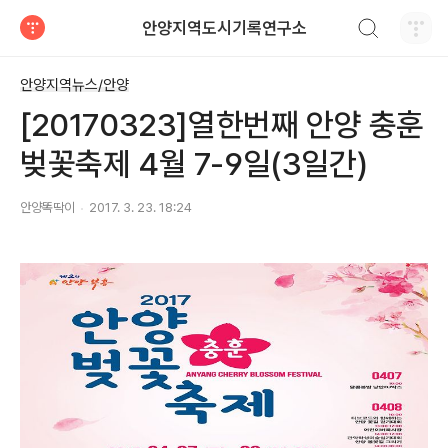
검색하기
안양지역도시기록연구소
티스토리
안양지역뉴스/안양
[20170323]열한번째 안양 충훈
벚꽃축제 4월 7-9일(3일간)
안양똑딱이
2017. 3. 23. 18:24