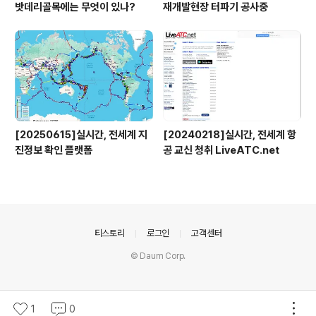
밧데리골목에는 무엇이 있나?
재개발현장 터파기 공사중
[20250615]실시간, 전세계 지
[20240218]실시간, 전세계 항
진정보 확인 플랫폼
공 교신 청취 LiveATC.net
의안내
티스토리
로그인
고객센터
© Daum Corp.
1
0