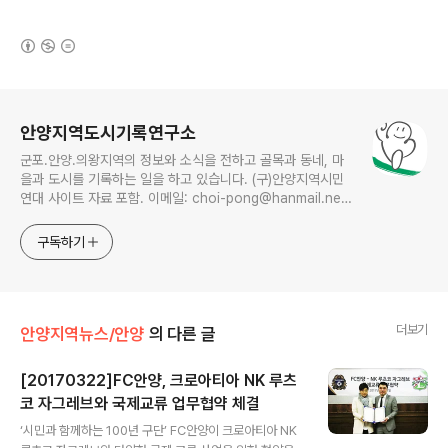
(새창열림)
로그 정보
안양지역도시기록연구소
군포.안양.의왕지역의 정보와 소식을 전하고 골목과 동네, 마
을과 도시를 기록하는 일을 하고 있습니다. (구)안양지역시민
연대 사이트 자료 포함. 이메일: choi-pong@hanmail.net
연락처: 010-3311-1001 최병렬
구독하기
더보기
안양지역뉴스/안양
의 다른 글
[20170322]FC안양, 크로아티아 NK 루츠
코 자그레브와 국제교류 업무협약 체결
글 내용
‘시민과 함께하는 100년 구단’ FC안양이 크로아티아 NK