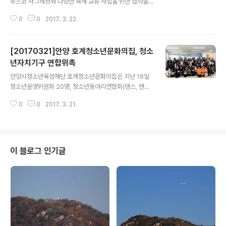
루츠코 자그레브와 다양한 국제 교류 사업을 위한 협약을
체결했다. 지난 22일(화) 오후 안양종합운동장 VIP실에서
0
0
2017. 3. 22.
열린 FC안양과 크로아티아 NK 루츠코 자그레브 간의 국
제 교류 협약식에는 FC안양 임은주 단장, NK 루츠코 자그
레브 이경원 구단주 등 양 구단 관계자들이 참석한 가운데
[20170321]안양 호계청소년문화의집, 청소
진행됐다. 크로아티아 2부리그 소속의 NK 루츠코 자그레
브는 지난 1931년 창단해 87년의 역사를 자랑하는 구단
년자치기구 연합위촉
글 내용
이다. 크로아티아의 수도 자그레브 서부에 연고를 두고 있
안양시청소년육성재단 호계청소년문화의집은 지난 18일
으며, 現 이경원 구단주가 지난 2015년 구단주로 취임했
청소년운영위원회 20명, 청소년동아리연합회(댄스, 밴드,
다. 양 구단은 이번 협약을 통해 상호 이익 추구를 위한 의
힙합, 보컬, 마술, 미술, 과학)대표 40명을 대상으로 호계청
견, 상담, 조언의 관점에서의 정보 공유, 연 1회 이상 상호
0
0
2017. 3. 21.
소년문화의집 다목적실에서 연합 위촉식을 실시했다. 이날
방문, 유소년 훈..
위촉식은 안양시재난안전체험관과 연계한 청소년안전교육
을 시작으로 동아리 공연, 위촉장 수여, 청소년자치기구 소
개, 관계형성을 위한 공동체활동 등이 진행됐다. 특히 청소
년안전교육은 자치활동을 하며 생길 수 있는 각종 위험 요
이 블로그 인기글
소에 대해 청소년 대표가 자치원들의 안전을 지킬 수 있도
록 하는데 의미를 더했다. 또한 위촉장 수여를 통해 청소년
들이 책임감과 자부심을 가지고 활동을 할 수 있도록 동기
를 부여했다. 장민순 호계청소년문화의집소장은“청소년들
이 안전하고 즐거운 청소년자치활동을 하길 바라..