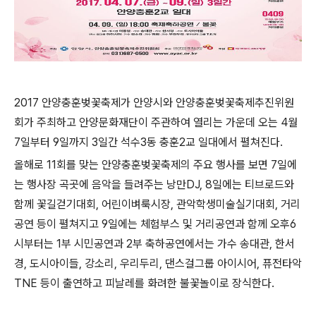
2017 안양충훈벚꽃축제가 안양시와 안양충훈벚꽃축제추진위원
회가 주최하고 안양문화재단이 주관하여 열리는 가운데 오는 4월
7일부터 9일까지 3일간 석수3동 충훈2교 일대에서 펼쳐진다.
올해로 11회를 맞는 안양충훈벚꽃축제의 주요 행사를 보면 7일에
는 행사장 곡곳에 음악을 들려주는 낭만DJ, 8일에는 티브로드와
함께 꽃길걷기대회, 어린이벼룩시장, 관악학생미술실기대회, 거리
공연 등이 펼쳐지고 9일에는 체험부스 및 거리공연과 함께 오후6
시부터는 1부 시민공연과 2부 축하공연에서는 가수 송대관, 한서
경, 도시아이들, 강소리, 우리두리, 댄스걸그룹 아이시어, 퓨전타악
TNE 등이 출연하고 피날레를 화려한 불꽃놀이로 장식한다.