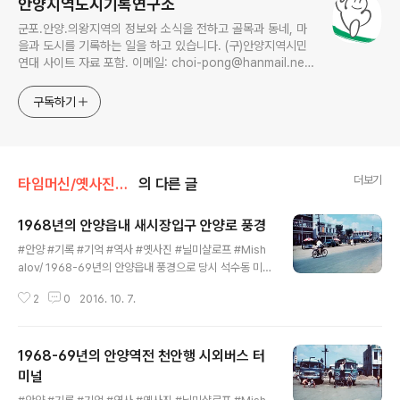
안양지역도시기록연구소
군포.안양.의왕지역의 정보와 소식을 전하고 골목과 동네, 마
을과 도시를 기록하는 일을 하고 있습니다. (구)안양지역시민
연대 사이트 자료 포함. 이메일: choi-pong@hanmail.net
연락처: 010-3311-1001 최병렬
구독하기
더보기
타임머신/옛사진읽기
의 다른 글
1968년의 안양읍내 새시장입구 안양로 풍경
글 내용
#안양 #기록 #기억 #역사 #옛사진 #닐미샬로프 #Mish
alov/ 1968-69년의 안양읍내 풍경으로 당시 석수동 미
군부대에 전령으로 근무했던 닐 미샬로프가 칼라슬라이드
2
0
2016. 10. 7.
로 찍은 것입니다. 사진속 위치는 안양시 만안구 벽산사거
리와 중앙시장 초입의 안양로 모습으로 현재의 혜성정형외
과 방향에서 새시장(중앙시장) 방향으로 찍었네요. 1968-
1968-69년의 안양역전 천안행 시외버스 터
69년은 안양역 앞을 지나는 1번 국도에 이어 안양읍내를
관통하는 안양로가 개설된 초창기로 오가는 차량이 드물어
미널
글 내용
아스팔트도 2차선만 포장됐지요. 사진 좌측의 3층 건물은