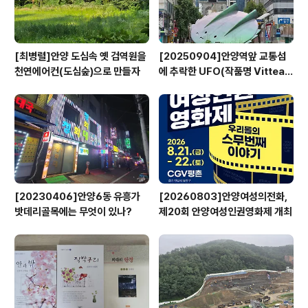
[최병렬]안양 도심속 옛 검역원을
[20250904]안양역앞 교통섬
천연에어컨(도심숲)으로 만들자
에 추락한 UFO(작품명 Vitteau
x)
[20230406]안양6동 유흥가
[20260803]안양여성의전화,
밧데리골목에는 무엇이 있나?
제20회 안양여성인권영화제 개최