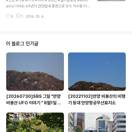
#안양 #기록 #기억 #역사 #옛사진 #닐미샬로프 #Mish
동산병원이며, 그 옆으로 천우인쇄소, 드레스미싱, 경남지
alov/ 1968-69년의 안양읍내 풍경으로 당시 석수동 미
물포, 시대복장 안양영업소 간판도 보이는데 70년대중반
군부대에 전령으로 근무했던 닐 미샬로프가 칼라슬라이드
에 사진속 건물들은 헐리고 그 자리에는 7-80년대 음악다
0
1
2016. 10. 6.
로 찍은 것이다. 사진속 버스는 안양에서 천안을 운행하던
방으로 이름을 날렸던 중앙다방과 신신..
직통시외버스(용남고속)로 현재의 안양역 시외버스 터미날
풍경으로 버스를 정비하는 아저씨들, 자전거를 타는 어린
이들, 카메라를 바라보는 어린이의 얼굴이 천진만만 합니
다. 사진 좌측에는 중국집 永興館(영흥관), 우측에는 진다
이 블로그 인기글
방 간판이 보이는데 대영장캬바레 건물 앞쪽이다. 사진속
세발자전거를 타는 어린이중 한명이; 중국집 영흥관에 살
았던 화교 2세 왕덕중씨다. 그는 현재 평촌에 자리한 안양
농수산물도매시장 상가에서 왕덕중 한의원을 경영하고 있
다. 그의 어릴적 안양역 주변에 대한 기억을 ..
[20260730]SBS 그알 "안양
[20221102]안양 비봉산의 비행
비봉산 UFO 이야기 " 8월1일 방
기 등대 안양항공무선표지소
영