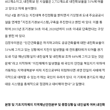
개소이고
내진확보 된 시설물은
개소로 내진확보율을
에 머물
402
,
2,752
51%
고 있다고 자체 분석했다
.
지난
월 경기도는 지진대책 추진현황을 밝히면서 기상청과 도내 주요공공시
4
설을 연계한
「
지진조기경보시스템
」
구축을 추진한다고 밝힌 바 있다
이를 통
.
하여
년 조기경보
초 이내
년까지
초 이내로 단축한다는 구상
2015
50
, 2020
10
을 밝힌 바 있다
.
김정우의원은
민간건축물은 차치하고라도 공공건축물에 대한 내진확보율이
“
에 그치고 있는 상황에서 지진이 발생했을 때 컨트롤타워가 되어줄 경기
51%
도내 각급 재난상황실의 내진설계 및 내진확보 조차
에 그치고 있는 것은
64%
문제
라고 지적하며
지진재해가 발생했을 때 국민의 안전을 책임지기 위하여
”
“
가동하는 지역대책본부 마저 지진으로부터 위험하다면 과연 만일의 사태에 적
극적으로 대처할 수 있는가 하는 국민의 우려가 있다
이 기회에 경기도의 재난
.
대응 시스템을 총체적으로 점검하고 대비해야 한다
고 말했다
”
.
본청 및 기초지자체의 지역재난안전본부 및 종합상황실 내진설계 여부
내진확
,