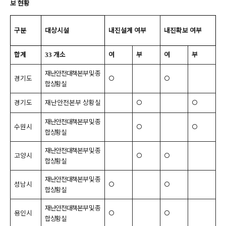
보 현황
구분
대상시설
내진설계 여부
내진확보 여부
합계
개소
여
부
여
부
33
재난안전대책본부 및 종
경기도
○
○
합상황실
경기도
재난안전본부 상황실
○
○
재난안전대책본부 및 종
수원시
○
○
합상황실
재난안전대책본부 및 종
고양시
○
○
합상황실
재난안전대책본부 및 종
성남시
○
○
합상황실
재난안전대책본부 및 종
용인시
○
○
합상황실