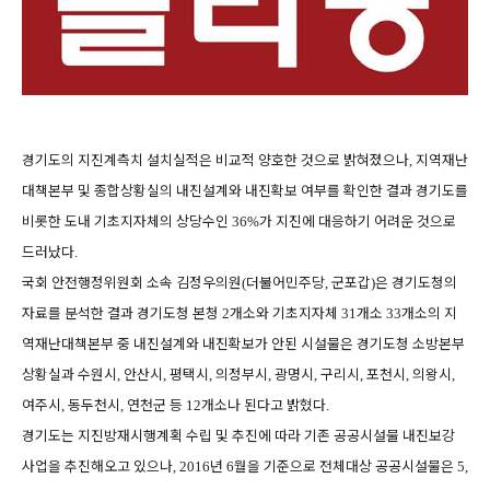
경기도의 지진계측치 설치실적은 비교적 양호한 것으로 밝혀졌으나
지역재난
,
대책본부 및 종합상황실의 내진설계와 내진확보 여부를 확인한 결과 경기도를
비롯한 도내 기초지자체의 상당수인
가 지진에 대응하기 어려운 것으로
36%
드러났다
.
국회 안전행정위원회 소속 김정우의원
더불어민주당
군포갑
은 경기도청의
(
,
)
자료를 분석한 결과 경기도청 본청
개소와 기초지자체
개소
개소의 지
2
31
33
역재난대책본부 중 내진설계와 내진확보가 안된 시설물은 경기도청 소방본부
상황실과 수원시
안산시
평택시
의정부시
광명시
구리시
포천시
의왕시
,
,
,
,
,
,
,
,
여주시
동두천시
연천군 등
개소나 된다고 밝혔다
,
,
12
.
경기도는 지진방재시행계획 수립 및 추진에 따라 기존 공공시설물 내진보강
사업을 추진해오고 있으나
년
월을 기준으로 전체대상 공공시설물은
, 2016
6
5,