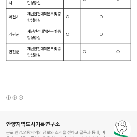
시
합상황실
재난안전대책본부 및 종
과천시
○
○
합상황실
재난안전대책본부 및 종
가평군
○
○
합상황실
재난안전대책본부 및 종
연천군
○
○
합상황실
(새창열림)
로그 정보
안양지역도시기록연구소
군포.안양.의왕지역의 정보와 소식을 전하고 골목과 동네, 마