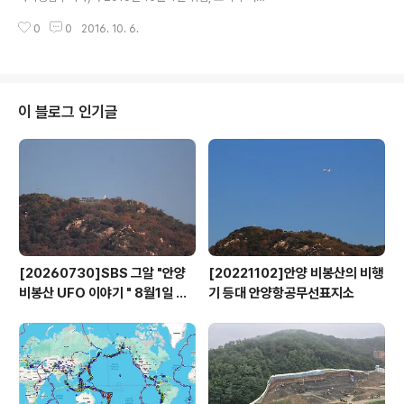
변호사와 교수, 시민단체 추천, 주민대표가 각각 1명 이상
어민주당과 남경필 지사-새누리당의 2기 연정(聯政) 시대
씩 위원회에 포함되도록 하고 있다. 그런데 경기남부청에
0
0
2016. 10. 6.
가 개막했다. 강 부지사는 경기도의회 1층 대회의실에서 열
서는 25개 경찰서, 경기북부청에서는 7개 경..
린 취임식에서 "1300만 경기도민이 오늘보다 나은 내일을
누릴 수 있다면 그것이 바로 연정의 성공이고 도민의 행
복"이라며 "경기연정의 성공을 위해 최선을 다해 힘쓰겠
다"며 취임의 변을 밝혔다. 강 부지사는 특히 "정치와 행정
이 블로그 인기글
의 중심에는 반드시 '사람이 우선'이어야 하며 민생을 걱정
하지 않는 의정과 도정은 경기도민에게 행복을 줄 수 없
다"고 말했다. 이어 "자치와 분권은 여야를 떠나 시대정신
이며 그런 의미에서 연정은 자치와 분권의 착한 실천 모델
이 될 수 있다"며 "경기연정의 성..
[20260730]SBS 그알 "안양
[20221102]안양 비봉산의 비행
비봉산 UFO 이야기 " 8월1일 방
기 등대 안양항공무선표지소
영