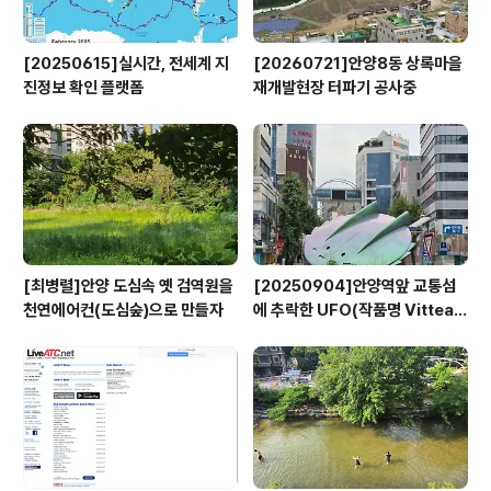
[20250615]실시간, 전세계 지
[20260721]안양8동 상록마을
진정보 확인 플랫폼
재개발현장 터파기 공사중
[최병렬]안양 도심속 옛 검역원을
[20250904]안양역앞 교통섬
천연에어컨(도심숲)으로 만들자
에 추락한 UFO(작품명 Vitteau
x)