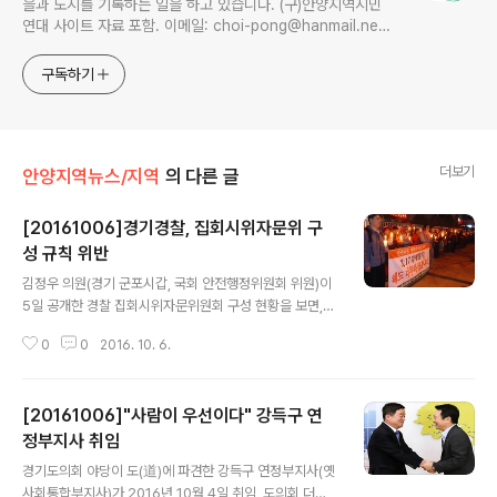
을과 도시를 기록하는 일을 하고 있습니다. (구)안양지역시민
연대 사이트 자료 포함. 이메일: choi-pong@hanmail.net
연락처: 010-3311-1001 최병렬
구독하기
더보기
안양지역뉴스/지역
의 다른 글
[20161006]경기경찰, 집회시위자문위 구
성 규칙 위반
글 내용
김정우 의원(경기 군포시갑, 국회 안전행정위원회 위원)이
5일 공개한 경찰 집회시위자문위원회 구성 현황을 보면,
경기북부청 및 산하서는 전체 위원의 58%가, 경기남부청
0
0
2016. 10. 6.
및 산하서는 전체 위원의 68%가 주민대표로 나타나 집회
시위자문위가 제대로 된 역할을 하지 못하는 것으로 나타
났다. 전국 평균으로 주민대표 비율은 59% 수준이다. 집
[20161006]"사람이 우선이다" 강득구 연
회시위자문위원회는 집회및시위에관한법률 제21조에 근
거한 위원회로, “집회 및 시위의 자유와 공공의 안녕 질서
정부지사 취임
글 내용
가 조화를 이루게 하기 위해서”구성하도록 한 기구다. 경찰
경기도의회 야당이 도(道)에 파견한 강득구 연정부지사(옛
은 스스로 마련한 ‘집회시위자문위원회 운영규칙’을 통해
사회통합부지사)가 2016년 10월 4일 취임, 도의회 더불