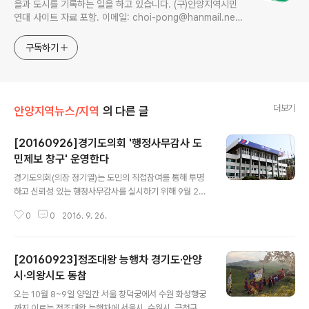
을과 도시를 기록하는 일을 하고 있습니다. (구)안양지역시민
연대 사이트 자료 포함. 이메일: choi-pong@hanmail.net
연락처: 010-3311-1001 최병렬
구독하기
더보기
안양지역뉴스/지역
의 다른 글
[20160926]경기도의회 '행정사무감사 도
민제보 창구' 운영한다
글 내용
경기도의회(의장 정기열)는 도민의 직접참여를 통해 투명
하고 신뢰성 있는 행정사무감사를 실시하기 위해 9월 26
일부터 11월 1일까지 도민들의 제보를 받는다. 제보사항으
0
0
2016. 9. 26.
로는 도정 및 교육행정 전반에 관한 사항으로 행정의 위법․
부당한 사항, 주요시책과 사업에 대한 개선 및 건의사항, 예
산낭비 사례, 기타 도민생활에 불편을 느끼는 사항 등으로
[20160923]정조대왕 능행차 경기도·안양
제보된 내용은 행정사무감사 시 반영하거나 참고자료로 활
용될 예정이다. 다만, 개인의 사생활을 침해할 우려가 있는
시·의왕시도 동참
글 내용
사항, 계속 중인 재판 또는 수사 중인 사건과 관련된 사항,
오는 10월 8~9일 양일간 서울 창덕궁에서 수원 화성행궁
익명으로 제보하는 경우 등은 제보대상에서 제외된다. 제
까지 이르는 정조대왕 능행차에 서울시, 수원시, 금천구에