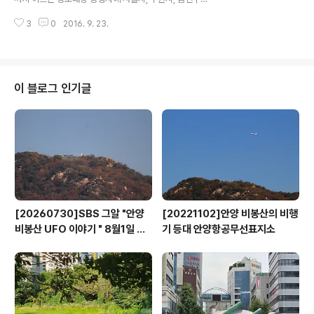
보방법은 경기도의회 홈페이지(http://www.ggc.go.kr)
이어 경기도와 안양·의왕시도 동참키로 해 1795년 정조대
팝업창에서 「도민제보 바로가기」를 이용하거나, 방문 및 우
3
0
2016. 9. 23.
왕의 꿈과 이상이 담긴 화성으로의 여정이 221년만에 서
편접수(수원시 팔달구..
울시와 경기도 그리고 4개 지자체를 하나로 이으며 재연된
다. 경기 수원시는 23일 오전 수원시청에서 정조대왕 능행
차 재현행사 성공개최를 위해 염태영 수원시장을 비롯해
김성제 의왕시장, 이진호 안양부시장, 이희준 경기도문화
이 블로그 인기글
체육관광국장 및 관계자 등 40여명이 참석한 가운데 경기
도, 안양시, 의왕시와 업무협약을 체결하고 정조대왕 능행
차를 대한민국의 대표적인 역사문화 퍼레이드로 발전시켜
나가기로 했다. 경기도와 안양·의왕시는 협약을 통해 능행
차의 성공적인 공동재현을 위해 △행차 재현에 ..
[20260730]SBS 그알 "안양
[20221102]안양 비봉산의 비행
비봉산 UFO 이야기 " 8월1일 방
기 등대 안양항공무선표지소
영