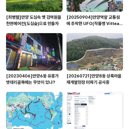
[최병렬]안양 도심속 옛 검역원을
[20250904]안양역앞 교통섬
천연에어컨(도심숲)으로 만들자
에 추락한 UFO(작품명 Vitteau
x)
[20230406]안양6동 유흥가
[20260721]안양8동 상록마을
밧데리골목에는 무엇이 있나?
재개발현장 터파기 공사중