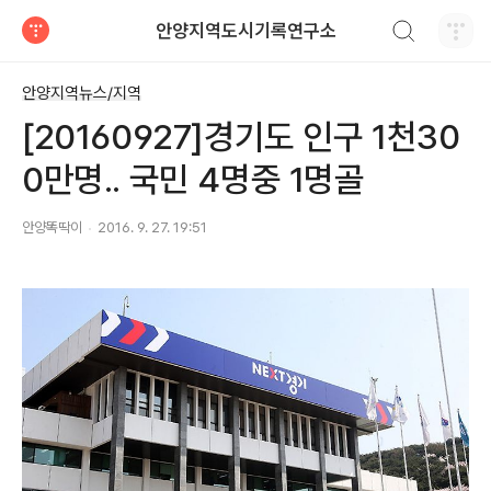
검색하기
안양지역도시기록연구소
티스토리
안양지역뉴스/지역
[20160927]경기도 인구 1천30
0만명.. 국민 4명중 1명골
안양똑딱이
2016. 9. 27. 19:51