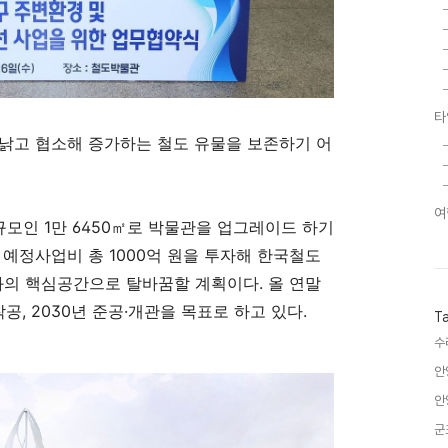
타
낡고 협소해 증가하는 철도 유물을 보존하기 어
여
규모인
1
만
6450
㎡
로 박물관을 업그레이드 하기
.
예정사업비 총
1000
억 원을 투자해 한국철도
문화의 핵심공간으로 탈바꿈할 계획이다
.
올 연말
착공
, 2030
년 준공
·
개관을 목표로 하고 있다
.
T
수
안
안
군