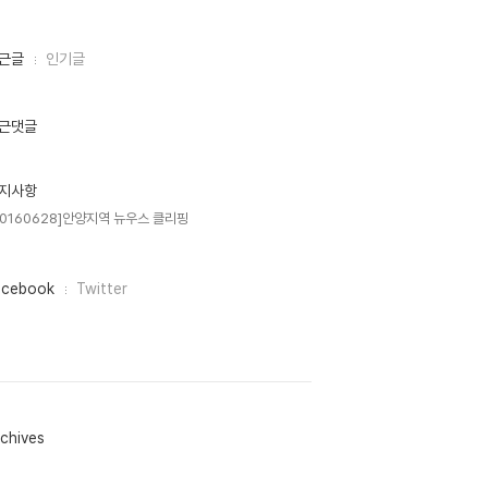
근글
인기글
근댓글
지사항
20160628]안양지역 뉴우스 클리핑
acebook
Twitter
chives