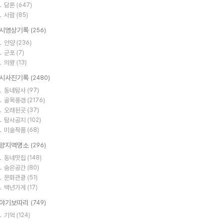
담론
(647)
사람
(85)
시영상기록
(256)
안양
(236)
군포
(7)
의왕
(13)
시사진기록
(2480)
동네탐사
(97)
골목풍경
(2176)
오래된곳
(37)
탐사공지
(102)
미술작품
(68)
양지역명소
(296)
동네맛집
(148)
숨은공간
(80)
문화관광
(51)
백년가게
(17)
야기보따리
(749)
기억
(124)