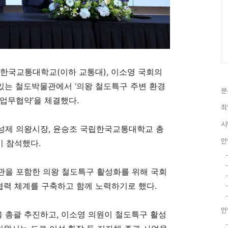
한국교통대학교(이하 교통대),
이소영 국회의
 있는 철도박물관에서
‘
의왕 철도특구 주변 환경
분
 업무협약
’
을 체결했다
.
최
시
성제 의왕시장
,
윤승조 국립한국교통대학교 총
안
이 참석했다
.
관을 포함한 의왕 철도특구 활성화를 위해 국회
협력 체계를 구축하고 함께 노력하기로 했다
.
안
 총괄 추진하고
,
이소영 의원이 철도특구 활성