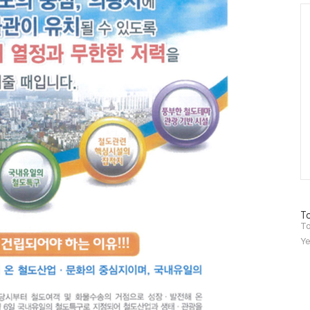
Ca
방
To
문
To
자
Ye
수