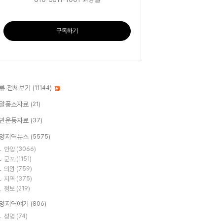
구독하기
류 전체보기
(11144)
알퐁소자료
(21)
민운동자료
(37)
양지역뉴스
(5575)
안양
(3066)
군포
(1151)
의왕
(759)
지역
(375)
정보
(219)
양지역얘기
(806)
성명
(74)