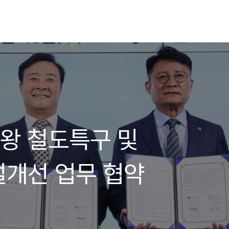
]의왕 철도특구 및
개선 업무 협약