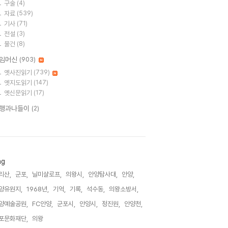
구술
(4)
자료
(539)
기사
(71)
전설
(3)
물건
(8)
임머신
(903)
옛사진읽기
(739)
옛지도읽기
(147)
옛신문읽기
(17)
행과나들이
(2)
ag
리산,
군포,
닐미샬로프,
의왕시,
안양탐사대,
안양,
양유원지,
1968년,
기억,
기록,
석수동,
의왕소방서,
양예술공원,
FC안양,
군포시,
안양시,
정진원,
안양천,
포문화재단,
의왕,