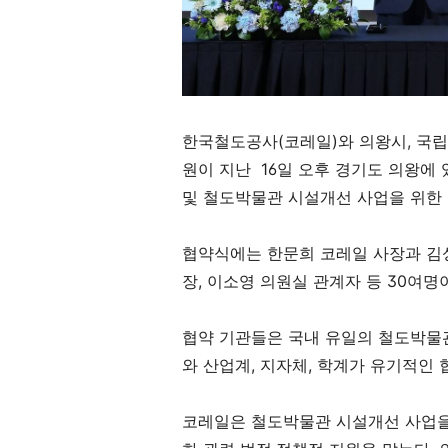
한국철도공사
(
코레일
)와 의왕시
,
국립
원이 지난
16
일 오후 경기도 의왕에
및 철도박물관 시설개선 사업을 위한
협약식에는 한문희 코레일 사장과 김
장
,
이소영 의원실 관계자 등
30
여명
협약 기관들은 국내 유일의 철도박물
와 산업계
,
지자체
,
학계가 유기적인 
코레일은 철도박물관 시설개선 사업을