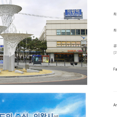
최
최
근
글
과
인
최
기
글
공
[
페
F
이
스
북
트
위
터
플
러
Ar
그
인