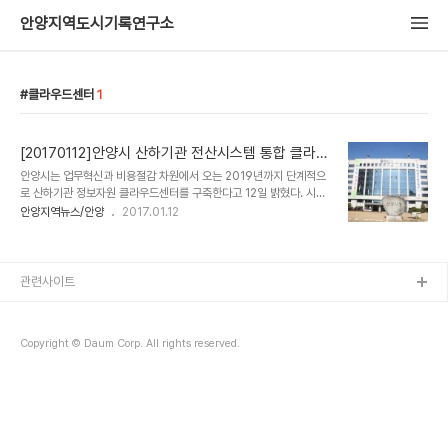
안양지역도시기록연구소
클라우드센터
1
[20170112]안양시 산하기관 전산시스템 통합 클라우
드센터 구축
안양시는 업무혁신과 비용절감 차원에서 오는 2019년까지 단계적으
로 산하기관 정보자원 클라우드센터를 구축한다고 12일 밝혔다. 시가
구축하게 될 클라우드센터는 기관 간 각기 따로 구축돼 있는 서버 등
안양지역뉴스/안양
2017.01.12
정보자원을 하나로 통합하는 방식이며,‘클라우드 컴퓨팅기술’을 도입
해 시설관리공단, 창조산업진흥원, 문화예술재단, 청소년육성재단 등
4개 기관을 대상으로 추진된다. 정보통신자원을 컴퓨터사용자의 요구
및 수요에 따라 신축적으로 활용이 가능한 정보처리체계를 뜻하는‘클
관련사이트
라우드 컴퓨팅’은 최근 4차 산업혁명의 하나로 떠오르는 분야다. 시는
이들 산하 4개 기관이 각기 운영하던 전산실을 없애는 대신 시 인터넷
정보센터로 통합해 정보자원을 공유할 계획이다. 클라우드센터 구축
Copyright © Daum Corp. All rights reserved.
사업은 노후 장비 교체시기에 맞춰 단계적으로 추진하..