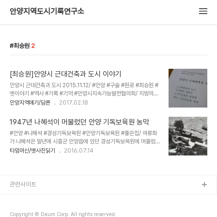
안양지역도시기록연구소
최승원
2
[최승원]안양시 근대건축과 도시 이야기
안양시 근대건축과 도시 2015.11.12/ #안양 #구술 #원로 #최승원 #
옛이야기 #역사 #기록 #기억 #안양시지속가능발전협의회/ 지방의제
21 안양시지속가능협의회 마을분과에서는 기획사업으로 ‘원로에게 듣
안양지역얘기/담론
2017.02.18
다. 건축사 최승원 교수님 두번째 이야기’로 안양의 근대 건축에 대한
이야기를 듣는 시간을 가졌다. / 편집자주 [최승원]안양시 근대건축과
1947년 나혜석이 머물렀던 안양 기독보육원 농막
도시 관악산 골이 얕고 바위가 많다. 하여 남성산 청계산11M낮지만 관
#안양 #나혜석 #경성기독보육원 #안양기독보육원 #좋은집/ 여류화
악산보다 골이 깊다 하여 여성산으로 상징 白虎山돌과 石手동석조
가 나혜석은 말년에 시흥군 안양읍에 있던 경성기독보육원에 머물렀
건축출연. pool조성. 방직공장. 제지산업출현. 石산업.근교도시로 볓
다. 그녀가 안양에 살았던 흔적을 찾고 있는 안양출신의 원로건축사 최
타임머신/옛사진읽기
2016.07.14
이 풍부한安陽 밤. 쌀米. 포도. 안양천 참외밭벌말 서남은 한천과 인
승원 선생님은 2015년 11월 안양시지속가능발전협의회에서 마련한
덕원천이 만나는 충적지( 삼각주) 범람원1894년경 일본군사지도. 고
'원로에게 듣는다-안양지역근대건축' 편에서 대부분의 기록을 보면 나
지도등 安陽村 (배산임수원리를따..
혜석이 말년에 행려병자 처럼 살다 죽었다고 되어있으나 그렇지는 않
았던 것 같다고 분석했다. [최승원] 보육원이 있는 경기도시흥군 안양
관련사이트
은 혜석의 부친이 2번군수를 지낸지역이라 부친의 영향이 남어있고,
나경석의 친구 이운형이 경성보육원에서 중요직을 하고 있었다. 보육
원농장 주변에 만주에서 나경석이 경영하던 민청공사일원으로 만주에
Copyright © Daum Corp. All rights reserved.
농사지으러갔던 노인의 아들 김서방이 살고있어 혜석이 마음 ..