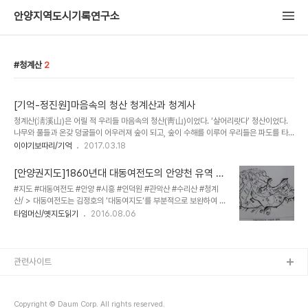
안양지역도시기록연구소
청계산
2
[기억-정진원]마음속의 청산 청계산과 청계사
청계산(淸溪山)은 어릴 적 우리들 마음속의 청산(靑山)이었다. ‘살어리랏다’ 청산이었다.
나무와 풀들과 온갖 덩굴들이 어우러져 숲이 되고, 숲이 수해를 이루어 우리들은 파도를 타
듯이 울렁대는 수림 위에서 자맥질했다. 아니 운해가 되어 스펀지 구름 위에서 텀블링을 하
이야기보따리/기억
2017.03.18
듯이 했었다. 아프리카에만 따로 밀림에 타잔이 있는 것이 아니었고, 너구리나 고라니만 우
리와 아주 다른 산짐승이 아니었다. 머루랑 다래랑 널려 있었다. 우리들은 청산에 청사슴이
[안양권지도]1860년대 대동여전도의 안양천 유역 일
되어 나무 사이를 뛰어다니거나, 아니면 그곳에 청벌레가 되어 나뭇잎 뒤에 붙어 있어도 좋
대
#지도 #대동여전도 #안양 #시흥 #인덕원 #관악산 #수리산 #청계
았다. 살고 싶다, 살고 싶다. 푸른산에 살고 싶다. 머루랑 다래랑 먹고 푸른산에 살고 싶다.
산/ > 대동여전도는 김정호의 '대동여지도'를 부분적으로 보완하여 만
「청산별곡(靑山別曲)」첫 연 청계산 깊숙한 속에 청계사 절이 있었다. 한직골, 새말, 토..
든 지도로 작자와 년대는 미상이다.
타임머신/옛지도읽기
2016.08.06
관련사이트
Copyright © Daum Corp. All rights reserved.