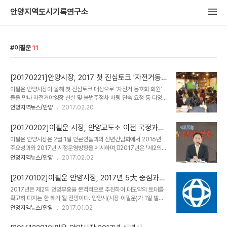
안양지역도시기록연구소
이필운
11
[20170221]안양시장, 2017 첫 진심토크 '자전거동
호인'들 만나다
이필운 안양시장이 올해 첫 진심토크 대상으로 ‘자전거 동호회 회원’
들을 만나 자전거야영장 신설 및 불법주정차 차량 단속 요청 등 다양한
건의사항과 회원들의 관심사항에 대해 진솔한 대화를 나누는 시간을
안양지역뉴스/안양
2017.02.20
가졌다. 지난 17일 창조경제융합센터 3층 A-cube에서 열린 진심토
크에서 시는 자전거 상설교육 수료생의 단합 라이딩을 위한 프로그램
[20170202]이필운 시장, 안양교도소 이전 국정과제
신설과 불법상행위에 대해 순찰 및 단속을 강화하여 시민의 휴식공간
선정 추진
이필운 안양시장은 2월 1일 언론인들과의 신년간담회에서 2016년
확보 및 자전거 안전주행을 위해 노력하겠다고 밝혔다. 이필운 시장은
주요성과와 2017년 시정운영방향을 제시하며,󰡒2017년은 「제2의
“시민들이 안전하게 자전거를 탈수 있는 여건을 마련하여 건강증진은
안양부흥」을 본격적으로 추진하여 대도약의 토대를 확고히 다지는 한
안양지역뉴스/안양
2017.02.02
물론 여가생활을 즐길 수 있는 힐링 건강도시를 만들어가겠다.”고 말
해󰡓라고 밝혔다. □ 역점시책에 대한 성과 및 계획 지난 해 11월 1일
했다. 한편 안양시의 대표적인 시민과의 소통창구인 ‘찾아가는 진심토
제2부흥추진단을 신설하고 시가 역점적으로 추진할 5대 핵심전략사
크’는 2014년 8월부터 시작하여 현재까지..
[20170102]이필운 안양시장, 2017년 5大 중점과제
업을 선정하여「제2의 안양부흥」을 위한 토대를 마련했다. 우선, 구)농
밝혀
2017년은 제2의 안양부흥을 본격적으로 추진하여 대도약의 토대를
림축산검역본부 부지는 지난 1월 19일 경기도시공사와 기본협약을 체
확고히 다지는 한 해가 될 전망이다. 안양시(시장 이필운)가 1일 발표
결하여 사업성을 확보하였고, 안양교도소 이전은 23만여명이 서명운
한 2017년도 신년사에서 이필운 시장은 선포 원년이었던 지난 2016
안양지역뉴스/안양
2017.01.02
동을 전개하는 등 시민들의 관심 속에 관련기관과의 업무협의를 통해
년도 성과를 밑그림 삼아 올해 제2의 안양부흥을 본격화하기로 하고,
금년도에 국정과제로 선정되어 추진될 수 있도록 하겠다고 밝혔다. 도
이에 따른 금년도에 역점적으로 추진할 5대 분야 시정운영 방향을 밝
축장을 운영하는 협신식품과 건축폐기물을 재처..