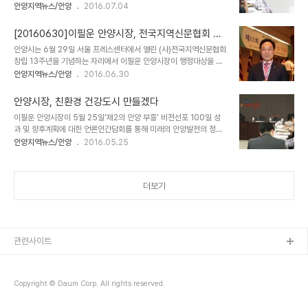
성원을 보내주신 60만 시민들께 감사를 드리며 지난 2년은 시민들의
안양지역뉴스/안양
2016.07.04
다"고 밝혔다. 이필운 시장은 김성제 의왕시장이 기자회견을 통해
목소리에 귀 기울이면서 재도약의 기틀을 다진 시간이었다"고 회고하
500억 요구 제안 표명 이후 시민대책위원회와 안양시의원들과 간담
고 "앞으로도 초심을 잃지 않고 안양의 미래를 위해 60만 시민과 함
회를 갖고 이같은 결정을 내린 것으로 알려졌다. 특히 ..
[20160630]이필운 안양시장, 전국지역신문협회 행
께 '제2의 안양 부흥'을 반드시 이루어 내겠다"고 밝혔다. 이 시장이
정대상 수상
안양시는 6월 29일 서울 프레스센터에서 열린 (사)전국지역신문협회
발표한 주요 내용은 다음과 같다. 민선6기 전반기 주요성과로는 국도
창립 13주년을 기념하는 자리에서 이필운 안양시장이 행정대상을 수
비 등 외부재원의 대폭적인 확보이다. 국비는 지난 2년간 3,366억원
상했다고 밝혔다. 안양시에 따르면 이 시장은 지난 2014년 7월 민선
안양지역뉴스/안양
2016.06.30
을 확보하였으며, 특별교부세 및 특별조정교부금도 286억원을 확보
제8대 안양시장으로 취임, 2년 동안 열린시장실을 비롯해 각 계층을
하였다. 특히, 수암천 자연형하천 정비사업 등 공모사업으로 74건
대상으로 한 진심토크 프로그램으로 시민과의 소통을 강화하고, 안양
492억원의 국․도비를 확보하였다. 또한,..
안양시장, 친환경 건강도시 만들겠다
5동 냉천지구 주거환경개선사업 추진 등 지역간 불균형 해소를 위해
이필운 안양시장이 5월 25일‘제2의 안양 부흥’ 비전선포 100일 성
힘을 모으는가 하면, 미래발전을 도모할 신 성장동력 창출에도 노력을
과 및 향후계획에 대한 언론인간담회를 통해 미래의 안양발전의 청사
기울였다고 밝혔다. 특히 금년 들어서는 제2의 안양부흥 원년임을 선
진으로 동․서, 구도시․신도시 간의 조화로운 균형발전과 지속성장 가능
안양지역뉴스/안양
2016.05.25
포해 특성화된 권역별 발전계획 수립, 첨단창조산업육성, 사람중심의
한 친환경 첨단․건강도시를 추진전략으로 제시했다. 안양시가 밝힌 세
인문도시 조성, 맞춤형 도시재생사업 추진, 안양천 명소화 사업 추진을
부 발전계획을 살퍄보면 다음과 같다. ▲ 만안과 동안의 지역 특성을
주력사업으로 정해 매진하는 중이다. 이같..
살린 지역발전 선도지역(중심지) 개발 ▲ 명학․금정역~평촌 시민대로
더보기
~인덕원역을 중심축으로 한 첨단산업 클러스터 육성 ▲ 수리산, 삼막
마을, 안양예술공원, 안양천을 축으로 한 문화․건강 클러스터 조성 제2
의 안양 부흥 5대핵심전략사업의 그동안 성과와 향후계획 1. 특성화된
권역별 발전계획 수립 먼저, 만안구 지역발전의 핵심동력으로 기대되
고 있는 농림축산검역본부 부지는 올 하반..
관련사이트
Copyright © Daum Corp. All rights reserved.