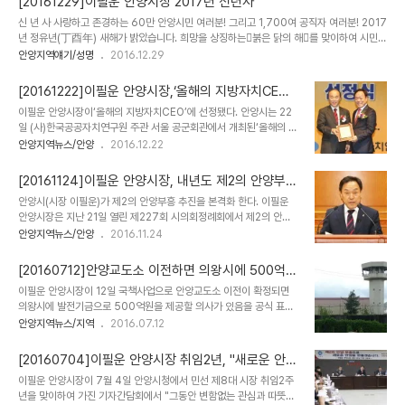
[20161229]이필운 안양시장 2017년 신년사
혔다. □ 첫째 개발 및 숙원사업 해결에 최선 시는 구 농림축산검역본
신 년 사 사랑하고 존경하는 60만 안양시민 여러분! 그리고 1,700여 공직자 여러분! 2017
부 부지를 균형발전의 중심축이 되는 방향으로 개발방안을 모색한다.
년 정유년(丁酉年) 새해가 밝았습니다. 희망을 상징하는󰡐붉은 닭의 해󰡑를 맞이하여 시민
인덕원·관양고 주변의 효과적 개발을 위해 지난해 12월 27일 경기도
여러분의 가정에 건강과 행운이 깃들고, 하시는 모든 일들이 성취되는 복된 한 해가 되시기
안양지역얘기/성명
2016.12.29
시공사와 협약을 체결한 바 있다. 인덕원 주변은 역세권 복합단지로,
를 소망합니다. 돌이켜보면, 지난 한 해는 우리시가 대내외적으로 어려운 여건 속에서도 시
관양고 주변은 친환경 주거단지로 각각 조성할 계획이다. 시민들의 관
민 여러분의 적극적인 관심과 협조 아래󰡐제2의 안양 부흥󰡑을 선포하고 재도약의 기틀을 착
심사인 월곶∼안양∼판교와 인덕원∼호계..
[20161222]이필운 안양시장,‘올해의 지방자치CE
실히 다지는 소중한 시간이었다고 생각합니다. 시민이 행복하고 더 잘 사는 안양을 만들기
O’수상
이필운 안양시장이‘올해의 지방자치CEO’에 선정됐다. 안양시는 22
위해 모든 공직자가 주어진 자리에서 최선을 다한 결과,「일자리사업 평가」최우수기관 수상
일 (사)한국공공자치연구원 주관 서울 공군회관에서 개최된‘올해의 지
및「지역일자리 목표공시제 추진평가」우수기관 수상,「고충민원 처리 유공」국무총리 표창 등
방자치CEO’시상식에서 이필운 시장이 지방자치CEO상을 수상했다
안양지역뉴스/안양
2016.12.22
각..
고 밝혔다. ‘올해의 지방자치CEO’는 당해 연도 최고의 지자체장에게
주어지는 상으로서 지방자치 전문연구기관인 (사)한국공공자치연구원
[20161124]이필운 안양시장, 내년도 제2의 안양부흥
이 지난 2004년부터 매년 지역발전과 자치행정에 탁월한 업적을 이
도약 발판
안양시(시장 이필운)가 제2의 안양부흥 추진을 본격화 한다. 이필운
룬 광역 및 기초단체장 4명에 대해‘올해의 지방자치CEO’를 선정하여
안양시장은 지난 21일 열린 제227회 시의회정례회에서 제2의 안양
시상하고 있다. 시에 따르면 이필운 시장은 공공자치연구원 포럼회원,
부흥 발판마련을 포함한 내년도 시정운영 6대 중점방향(▴제2의 안양
안양지역뉴스/안양
2016.11.24
전국의 243개 지자체의 실무부서장, 대학교수 등 전문가 1천4백여명
부흥 대도약의 발판 마련 ▴지역경제 활성화와 일자리 창출 ▴건강가정
이 직접 참여한 공적심사와 투표에서 시 단위 기초지자체 부문 최고 점
과 인문도시 조성 ▴시민편익 증진으로 삶의 질 향상 ▴자연과 문화예술
수 및 득표율을 보여 전국의 시장 중에서 유일..
[20160712]안양교도소 이전하면 의왕시에 500억
이 어우러진 힐링도시 구현 ▴시민을 먼저 생각하는 열린시정 구현)을
주겠다
이필운 안양시장이 12일 국책사업으로 안양교도소 이전이 확정되면
밝혔다. 시는 첫째, 제2의 안양부흥 대도약의 발판마련 방안으로 개발
의왕시에 발전기금으로 500억원을 제공할 의사가 있음을 공식 표명
이 정체된 박달동 지역에 박달테크노밸리를 조성해 안양발전의 새로
했다. 이는 지난 5일 김성제 의왕시장이 취임 2주년 기자회견에서 "경
안양지역뉴스/지역
2016.07.12
운 전기 마련과 구)농림축산검역본부 부지의 구체적 활용방안을 모색
기남부 법무타운'(가칭) 조성과 관련해 "정부 부처 간 합의를 전제로
하고, 특히 주민들의 오랜 숙원인 안양교도소 이전문제를 기획재정부
교도소 이전을 추진하는 안양시가 개발이익금 중 500억원을 의왕시
등 중앙부처, 의왕시와 적극적으로 협의·해결하여 ..
[20160704]이필운 안양시장 취임2년, "새로운 안양
에 제공해야 한다"고 밝힌 데 대한 반응이다. 이 시장은 이날 시청 기
만들겠다"
이필운 안양시장이 7월 4일 안양시청에서 민선 제8대 시장 취임2주
사송고실을 방문해 "의왕시가 안양교도소 이전에 따른 개발협력금
년을 맞이하여 가진 기자간담회에서 "그동안 변함없는 관심과 따뜻한
500억원을 제공해 줄 것을 안양시에 공식적으로 제안하면 수용하겠