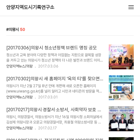
안양지역도시기록연구소
의왕시
50
[20170306]의왕시 청소년정책 브랜드 명칭 공모
청소년과 교육 분야의 다양한 정책과 아낌없는 지원으로 괄목할 성장
을 거두고 있는 의왕시가 청소년 정책의 더 나은 발전과 브랜드 이미지
제고를 위해 전국을 대상으로 ‘의왕시 청소년정책 브랜드 명칭’을 공개
안양지역뉴스/의왕
2017.03.06
모집한다. 최우수작에 50만원, 우수작 2편에는 각각 20만원의 상금
이 수여되는 이번 공모는 3월 21일까지 실시된다. 구체적 심사 기준으
[20170302]의왕시 새 홈페이지 '옥의 티'를 찾으면
로는 브랜드 명칭의 상징성, 참신성, 기억성, 친근감, 발음 등이다. 이
상품권
의왕시가 지난 2월 27일 8년 만에 개편해 새로 오픈한 홈페이지
번 공모는 전국에 걸쳐 누구나 제한 없이 응모할 수 있다. 의왕시 청소
(www.uiwang.go.kr)를 널리 알리고 시민과 네티즌의 방문을 적극
년 및 교육정책에 대한 자세한 사항은 의왕시 홈페이지 교육 분야를 참
유도하기 위해 ‘옥의 티를 찾아라’ 이벤트를 개최한다. 3월 2일부터
안양지역뉴스/의왕
2017.03.01
고하면 된다. 응모 희망자는 홈페이지에서 서식을 내려 받아 작성한 뒤
17일까지 진행되는 이번 이벤트는 새 홈페이지에 등록된 모든 자료 중
21일까지 교육지원과를 직접 방문하거나, 우편, 팩스, 이메일 등으로
오․탈자 및 오류 사항 등을 찾아 화면을 캡처한 자료와 참여자 연락처
접수할 수 있다. 제출..
[20170217]의왕시‧경찰서‧소방서, 사회약자 보호 업
를 홈페이지 개선의견 게시판에 등록하면 참여할 수 있다. 참여자 중에
무협약
의왕시, 의왕경찰서, 의왕소방서가 지난 16일 의왕시청 소회의실에서
서 무작위로 추첨한 100명에게는 모바일 문화상품권을 증정한다. 당
김성제 의왕시장과 오문교 의왕경찰서장, 최용철 의왕소방서장 등 세
첨자는 24일 홈페이지에 발표하고 경품을 발송할 예정이다. 의왕시는
기관장을 비롯 각 기관 공무원 30여명이 참석한 가운데 사회의 보호
안양지역뉴스/의왕
2017.02.17
지난 해 6월부터 시민이 편리하게 행정정보에 접근하고 시정에 참여
를 필요로 하는 사회적 약자를 위해 유기적 협력체계를 갖추기 위한 업
할 수 있도록 전자정부 표준 프레임워크를 기반으로 2007년 이후 8
무협약식’을 가졌다. 이번 협약에 따라 세 기관은 복지대상자와 주취
년 만에 홈페이지 전면 개편..