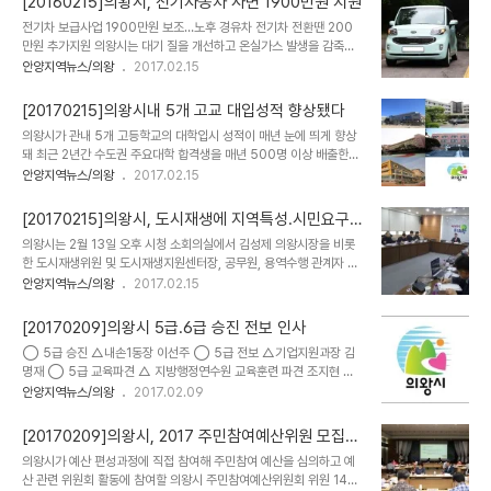
[20160215]의왕시, 전기자동차 사면 1900만원 지원
자, 행려자 등 보호를 필요로 하는 취약자가 발생했을 때 서로 연계해
전기차 보급사업 1900만원 보조…노후 경유차 전기차 전환땐 200
상담을 하거나 긴급지원, 사후관리 등의 조치를 체계적으로 처리하기
만원 추가지원 의왕시는 대기 질을 개선하고 온실가스 발생을 감축하
로 했다. 각 동 주민센터 맞춤형 복지팀이 출소자와 정신질환자 등 위
기 위해 전기자동차를 구매하면 보조금을 지급하는 전기자동차 민간
안양지역뉴스/의왕
2017.02.15
험우려 가구를 방문할 때 파출소에 동행요청을 하면, 경찰관이 안전우
보급 사업을 전개하고 있다. 올해 의왕시 보조금 지급 대수는 전기자동
려 특이상황을 점검한 뒤 동행을 하고 사후 관리에도 상호 협조하는 방
차 10대로 1대당 1900만 원을 지원한다. 노후 경유차를 전기자동차
식이다. 또, 경찰관이 업무 수행 중에 생..
[20170215]의왕시내 5개 고교 대입성적 향상됐다
로 전환할 경우, 도비 200만 원을 추가로 보조 받을 수 있어 최고
의왕시가 관내 5개 고등학교의 대학입시 성적이 매년 눈에 띄게 향상
2100만 원까지 지원을 받을 수 있다. 전기자동차 보조금 지원신청은
돼 최근 2년간 수도권 주요대학 합격생을 매년 500명 이상 배출한
전기자동차 제작사별 지정대리점에서 계약하고 신청서를 작성해 이메
것으로 나타났다고 밝혔다. 시에 따르면 지난 2월2일 기준 의왕시내
안양지역뉴스/의왕
2017.02.15
일로 접수하면 된다. 의왕시는 7일 이내에 보조금 지급대상자 선정 여
5개 고등학교 대상 조사 결과, 2017학년도 대학합격 현황은 3학년
부를 개별 통보해 준다. 보조금은 차량 제작사로 직접 입금된다. 선정
전체 재학생 1450여 명 중 4년제 대학 합격자가 모두 796명이었
된 보조금지급 대상자는 차량 가격에서 보조..
[20170215]의왕시, 도시재생에 지역특성.시민요구
다. 이중 서울대, 연세대, 고려대 등 수도권 주요대학 합격자는 500여
반영
의왕시는 2월 13일 오후 시청 소회의실에서 김성제 의왕시장을 비롯
명에 이른다. 시는 이런 성과는 그동안 의왕시가 펼쳐온 진로진학 지
한 도시재생위원 및 도시재생지원센터장, 공무원, 용역수행 관계자 등
도, 멘토링, 학력 향상을 위한 특성화반 운영, 기숙사 환경개선, 교사
이 참석한 가운데 의왕시 미래도시 구상을 위한 ‘의왕시 도시재생전략
안양지역뉴스/의왕
2017.02.15
대상 학생부 작성방법 교육 등 적극적인 교육정책이 큰 성과를 낸 것으
계획 및 도시재생활성화계획 수립 용역’보고회를 개최했다. 이번 용역
로 풀이된다고 자평했다. 의왕시는 매년 3차례(4월, 8월, 12월) 대입
은 ‘도시재생활성화 및 지원에 관한 특별법’과 정부의 ‘국가 도시재생
설명회를 여는 한편, ..
[20170209]의왕시 5급.6급 승진 전보 인사
기본방침’에 따라 의왕시 도시 지역의 잠재력과 법적․제도적 기준, 인
◯ 5급 승진 △내손1동장 이선주 ◯ 5급 전보 △기업지원과장 김
구․경제․산업․문화적 특성을 분석하고, 산․학․연 전문가 및 주민 등의
명재 ◯ 5급 교육파견 △ 지방행정연수원 교육훈련 파견 조지현 ◯
의견을 종합적으로 검토해 도시재생 전략을 수립하기 위해 추진되고
6급 전보 △의회사무과 전문위원 김지홍 △문화예술관광팀장 박정오
안양지역뉴스/의왕
2017.02.09
있다. 이날 보고회에서 참석자들은 의왕시 도시전략계획 기초조사를
△청사시설팀장 최석우 △지역경제팀장 박동희 △중앙도서관 관리
기반으로 원도심 활성화 사업 계획을 검토하고, 도시재생 활성화 방안
운영팀장 박경석 △중앙도서관 독서진흥팀장 김지영 △내손도서관
에 대한 의견을 나눴다. 또, 지난 보고회에..
[20170209]의왕시, 2017 주민참여예산위원 모집합
관리운영팀장 송은아 △부곡동 사무장 송근성 △오전동 사무장 김동
니다
의왕시가 예산 편성과정에 직접 참여해 주민참여 예산을 심의하고 예
수 ◯ 6급 교육파견 △경기도인재개발원 교육훈련 파견 안상숙 정준
산 관련 위원회 활동에 참여할 의왕시 주민참여예산위원회 위원 14명
모 - 이상 2월 13일자