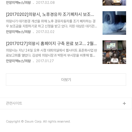
을 13일까지 모집한다. 이번 모집의 응모 자격은 의왕시민과 의왕시
안양지역뉴스/의왕
2017.02.08
소재 직장인이다. 위원의 임기는 3월부터 2년간이며 1회 연임이 가능
하다. 위원회 위원들은 의왕시 주민참여예산위원회 및 분과위 위원으
[20170202]의왕시, 노후경유차 조기폐차시 보조금
로 활동하면서 주민참여 예산을 심의하고 자문하는 역할을 맡는다. 의
지급
의왕시가 대기환경 개선을 위해 노후 경유자동차를 조기 폐차하는 경
왕시는 여성과 장애인, 노인 및 다문화 가족 등 사회적 약자를 대표하
우 보조금을 지원하기로 하고 신청을 받고 있다. 지원 대상은 대기관리
는 시민들을 우선 선정하고, 재정‧행정 등의 분야에 전문성을 가진 시
권역(양평·가평·연천·옹진군을 제외한 수도권)에 2년 이상 연속 등록
안양지역뉴스/의왕
2017.02.02
민과 지역별‧성별‧연령대 등을 고려해 균형 있게 선정할 계획이다. 주
되어 있고 최종 소유자의 소유 기간이 6개월 이상으로, 2005년 12
민참여 예산의 범위는 지역경제 활성화 및 주민편익을 위한 소규모 숙
월 31일 이전 배출허용 기준을 적용해 제작된 경유자동차다. 단, 정부
원사업 예산으로 일반회계 총 예산의 1% 범위..
[20170127]의왕시 홈페이지 구축 완료 보고... 2월말
보조금을 받아 배출가스 저감 장치를 부착했거나 저공해 엔진으로 개
오픈
의왕시는 지난 24일 오후 시청 대회의실에서 웹사이트 표준화사업 완
조한 차량은 제외된다. 보조금액은 차종 및 연식에 따라 보험개발원이
료보고회를 열었다. 김성제 의왕시장과 박원석 부시장을 비롯해 웹사
산정한 분기별 차량기준 가액의 100%를 지급한다, 그러나 2001년
이트 표준화사업단 관계자, 공무원 등 100여명이 참석한 이날 보고회
안양지역뉴스/의왕
2017.01.27
이후 제작 차량은 상한액이 있어 3.5톤 미만은 165만원, 3.5톤 이상
는 웹사이트 표준화 구축 완료를 앞두고 사업추진 결과를 보고하고, 수
이면서 6000cc 이하인 차량은 440만원, 3.5톤 이상이면서
정‧보완 사항에 대한 다양한 의견을 듣기 위해 마련됐다. 의왕시 홈페
6000cc 초과 차량은 77..
이지는 지난 2008년 전면개편 이래 일부 디자인 변경 및 장비보강만
더보기
이뤄져, 최신 정보기술 환경 변화에 맞게 표준화해 시민이 더 쉽게 정
책에 참여할 수 있게 해야 한다는 지적이 많았다. 이에 따라 의왕시는
지난해 6월부터 전자정부 표준 프레임워크를 기반으로 하는 홈페이지
전면개편을 추진했다. 이 과정에서 이용자 안정성과 편의를 위해 부서
별 대민웹사이트 중 활용성이 낮은 11..
관련사이트
Copyright © Daum Corp. All rights reserved.