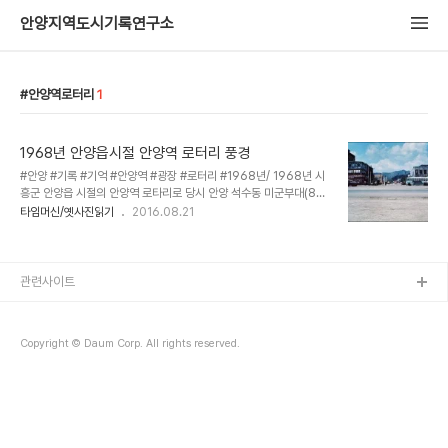
안양지역도시기록연구소
안양역로터리
1
1968년 안양읍시절 안양역 로터리 풍경
‪#‎안양‬ ‪#‎기록‬ ‪#‎기억‬ ‪#‎안양역‬ ‪#‎광장‬ ‪#‎로터리‬ ‪#‎1968년‬/ 1968년 시
흥군 안양읍 시절의 안양역 로타리로 당시 안양 석수동 미군부대(83
보급대대)에 전령으로 근무했던 닐 미샬로프의 슬라이드 필름으로 찍
타임머신/옛사진읽기
2016.08.21
은 사진이지요. 사진 우측의 시외버스가 있는 곳은 시외버스정류장으
로 뒷쪽에 폭포수다방 간판이 걸린 건물은 70-90년대 안양에서 유
명했던 대영장캬바레였는데 1996년 대지면적 2천741㎡ 부지에 지
하8층 지상 12층 규모의 연면적 3만8천400㎡대형 현대코아 빌딩
관련사이트
을 짓다가 IMF를 맞아 시행사가 부도가 나면서 골조만 올린채 20년
동안 공사가 중단돼 수많은 피해자를 양산하고 도시 미관을 저해하며
안양의 대표적 흉물로 눈쌀을 찌푸리게 하고 있지요. 사진 중앙에 보이
Copyright © Daum Corp. All rights reserved.
는 ..