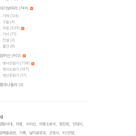
야기보따리
(749)
기억
(124)
구술
(4)
자료
(539)
기사
(71)
전설
(3)
물건
(8)
임머신
(902)
옛사진읽기
(738)
옛지도읽기
(147)
옛신문읽기
(17)
행과나들이
(2)
ag
양탐사대,
의왕,
수리산,
의왕소방서,
정진원,
안양시,
양예술공원,
기록,
닐미샬로프,
군포시,
FC안양,