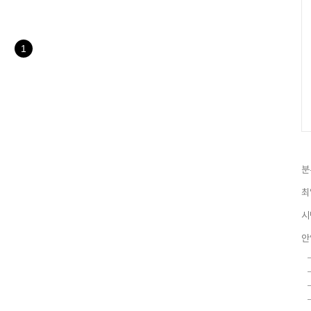
지방세 부담액은 57만원인 것으
건이 비슷한 지자체 평균채무 1천
174억원이 감소한 수치다. 또한
2%높은 50.72%로 ..
1
분
최
시
안