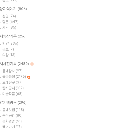
정보
(219)
양지역얘기
(806)
성명
(74)
담론
(647)
사람
(85)
시영상기록
(256)
안양
(236)
군포
(7)
의왕
(13)
시사진기록
(2480)
동네탐사
(97)
골목풍경
(2176)
오래된곳
(37)
탐사공지
(102)
미술작품
(68)
양지역명소
(296)
동네맛집
(148)
숨은공간
(80)
문화관광
(51)
백년가게
(17)