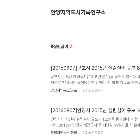
안양지역도시기록연구소
살림살이
2
[20160907]군포시 2015년 살림살이 규모 
군포시는 최근 재정공시(2015년 결산)를 통해 이전보다 시
재산은 723억원 늘어났다고 밝혔다. 시 발표 자료를 보면
(자체수입 + 의존재원+지방채 및 보전수입 등 및 내부거래)
안양지역뉴스/군포
2016.09.07
1,512억원이 증가 하였다. 자체수입 (지방세 및 세외수입)은
연간 지방세 부담액은 53만원이다. 또 의존재원 (지방교부
2,572억원이며 지방채, 보전수입 등 및 내부거래는 2,12
[20160907]안양시 2015년 살림살이 규모 
기준 채무액은 140억원으로, 시민 1인당 지방채무는 4만
무 평균액이 757억원이고, 시민 1인당 채무액이 23만원인
안양시의 지난해 살림살이 규모가 1조원을 돌파했다. 시는
과인‘2016년 안양시 재정공시’를 지난달 31일자로 시 홈
따르면 자체수입, 의존재원, 지방채·보전수입 등을 포함한 
안양지역뉴스/안양
2016.09.07
263억원으로 최종 집계됐다. 전년도인 2014년도 대비해