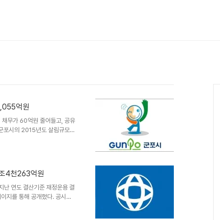
8,055억원
 채무가 60억원 줄어들고, 공유
 군포시의 2015년도 살림규모
는 8,055억원으로, 전년대비
 3,363억원이며, 주민 1인당
세, 조정교부금, 보조금)은
0억원으로 조사됐다. 2015년 말
1조4천263억원
9천이다. 유사 지방자치단체 채
 것과 비교하면..
 지난 연도 결산기준 재정운용 결
페이지를 통해 공개했다. 공시에
시의 지난해 살림규모는 1조4천
 2천263억원이 증가한 액수다.