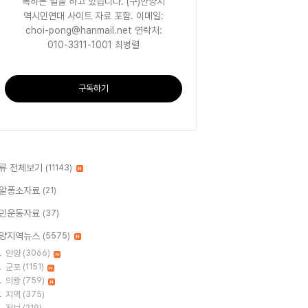
록하는 일을 하고 있습니다. (구)안양지
역시민연대 사이트 자료 포함. 이메일:
choi-pong@hanmail.net 연락처:
010-3311-1001 최병렬
구독하기
류 전체보기
(11143)
알퐁소자료
(21)
민운동자료
(37)
양지역뉴스
(5575)
안양
(3066)
군포
(1151)
의왕
(759)
지역
(375)