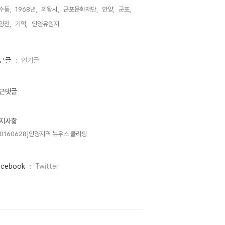
수동,
1968년,
의왕시,
군포문화재단,
안양,
군포,
양천,
기억,
안양유원지,
근글
인기글
근댓글
지사항
20160628]안양지역 뉴우스 클리핑
acebook
Twitter