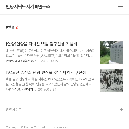
안양지역도시기록연구소
백범
2
[안양]안양을 다녀간 백범 김구선생 기념비
네 소원(所願)이 무엇이냐 하고 하느님이 내게 물으시면, 나는 서슴지
않고 “내 소원은 대한 독립(大韓獨立)이오.” 하고 대답할 것이다. 그
다음 소원은 무엇이냐 하면, 나는 또 “우리나라의 독립이오.” 할 것이
안양지역명소/숨은공간
2017.03.19
요, 또 그 다음 소원이 무엇이냐 하는 세 번째 물음에도, 나는 더욱 소
리를 높여서 “나의 소원은 우리나라 대한의 완전한 자주 독립(自主獨
1946년 종친회 안양 선산을 찾은 백범 김구선생
立)이오.” 하고 대답할 것이다. 백범 김구 선생은 1940년 중국 중경
백범 김구 선생께서 해방 직후인 1946년(일부 기록에는 1949년) 4
에서 대한민국 임시정부의 주석에 선출돼 사실상 초대 대통령이나 다
월 5일 청명일(한식)에 안양을 다녀가셨는데 당시 관양동 인근에 사는
름없는 인물로 우리나라의 독립과 민족의 자주를 위해 한 평생을 바치
주민들이 몰려와 인산인해를 이루었다는 얘기를 몇년전 들었습니다.
타임머신/옛사진읽기
2016.05.31
신 분으로 1945년 해방이 되면서 귀국한 후 1949년 4월 5일 청명
며칠전 김구 선생의 모습이 담긴 그때의 귀중한 사진을 입수해 소개해
일(한식)에 안양을 다녀갔었다. 김구 선생이 안양에 온 이유는 안양 관
드립니다.이 사진은 안양 토박이로 관양동에 사는 제 후배 김재훈님의
양1동 329-1에 ..
집 족보책에 있는 사진입니다. 족보에는 단기 4282년(1949년)으로
기록되어 있다고 하는데 종친회 일부 기록에는 1946년이라고 되어
관련사이트
있어 확인이 필요합니다. 김구 선생이 안양에 오신 이유는 안양 관양1
동 329-1에 안동김씨 대종친회 문영공(휘 恂：충렬공 3째 아드님)
산소가 있는데 참배하러 오신 것이지요. 당시 전국 종친 100여 명이
Copyright © Daum Corp. All rights reserved.
모여 절사(節祀)를 올리고..