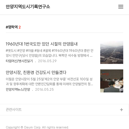
안양지역도시기록연구소
명학역
2
1960년대 1번국도만 있던 시절의 안양읍내
#옛도시 #안양 #마을 #동네 #골목 #1960년대 1960년대 중반 안
양시 만안구(당시 안양읍)의 모습입니다. 북쪽인 석수동 방향에서 남
쪽인 안양1동 시내쪽을 항해 찍은 항공사진으로 안양읍내의 북부동(안
타임머신/옛사진읽기
2016.05.29
양2동) 지역의 전경이 한눈에 들어옵니다. 변원신 어르신의 구술에 의
하면 이 지역은 일제강점기에는 대부분 오끼농장이 있던 자리였다고
안양시장, 친환경 건강도시 만들겠다
합니다. 농장의 흔적은 1960년대에도 만안초등학교 북쪽, 안양보육
이필운 안양시장이 5월 25일‘제2의 안양 부흥’ 비전선포 100일 성
원(현 좋은집) 인근에서 볼 수 있었지요. 사진 아래쪽 큰 건물이 만안
과 및 향후계획에 대한 언론인간담회를 통해 미래의 안양발전의 청사
초등학교입니다. 그, 앞으로 흐르는 하천이 수리산에서 안양9동과 3
진으로 동․서, 구도시․신도시 간의 조화로운 균형발전과 지속성장 가능
안양지역뉴스/안양
2016.05.25
동을 거쳐 안양역 옆으로 흘러 다시 박달동쪽 안양천으로 연결되던 수
한 친환경 첨단․건강도시를 추진전략으로 제시했다. 안양시가 밝힌 세
암천입니다. 현재의 수암천 물줄기와는 완전히 다른 모습이지요. 사진
부 발전계획을 살퍄보면 다음과 같다. ▲ 만안과 동안의 지역 특성을
은 겨울의 풍경으로 하얗게 언 하천의 모습..
살린 지역발전 선도지역(중심지) 개발 ▲ 명학․금정역~평촌 시민대로
~인덕원역을 중심축으로 한 첨단산업 클러스터 육성 ▲ 수리산, 삼막
관련사이트
마을, 안양예술공원, 안양천을 축으로 한 문화․건강 클러스터 조성 제2
의 안양 부흥 5대핵심전략사업의 그동안 성과와 향후계획 1. 특성화된
권역별 발전계획 수립 먼저, 만안구 지역발전의 핵심동력으로 기대되
Copyright © Daum Corp. All rights reserved.
고 있는 농림축산검역본부 부지는 올 하반..