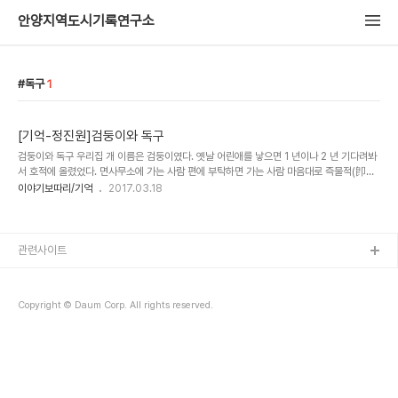
안양지역도시기록연구소
독구
1
[기억-정진원]검둥이와 독구
검둥이와 독구 우리집 개 이름은 검둥이였다. 옛날 어린애를 낳으면 1 년이나 2 년 기다려봐
서 호적에 올렸었다. 면사무소에 가는 사람 편에 부탁하면 가는 사람 마음대로 즉물적(卽物
的)으로 작명해서 호적에 넣었던 시절도 있었다. ‘검둥이’란 이름도 바로 그런 것이었다. 그
이야기보따리/기억
2017.03.18
냥 부를 때는 ‘워리 워리’ 하였는데, 지금도 그 뜻을 알지 못하고 있다. 검기 때문에 검둥이였
다. 고유명사이기에는 싱거운 이름이었으나 검둥이라 부르면 꼬리를 치고, 잘 따랐으므로 별
다른 문제는 없었다. 토종 잡견이었다. 잡견이란 말이 개에게 조금 미안하므로 보통개라고나
해 두자. 얼굴이 넓적하고, 귀는 아래로 덮여 있고, 무언가 애원하는 눈빛으로 온순하게 생긴
관련사이트
개였다. 아무 것이나 잘 먹었다. 특별한 볼 일 없는 개여서 밤이 되면 달보고..
Copyright © Daum Corp. All rights reserved.