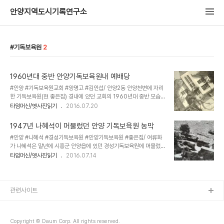
안양지역도시기록연구소
기독보육원
2
1960년대 중반 안양기독보육원내 예배당
#안양 #기독보육원교회 #양명고 #김인섭/ 안양2동 안양천변에 자리
한 기독보육원(현 좋은집) 경내에 있던 교회의 1960년대 중반 모습
으로 2014년 발행한 내고장 안양2동의 흐름! 사진첩에 기록된 사진
타임머신/옛사진읽기
2016.07.20
중 한장이다 . 사진은 기록의 중요성을 인식한 김귀연 전 안양2동 주민
자치위원장이 노력으로 주민참여예산사업을 통해 2009년 첫번째 사
1947년 나혜석이 머물렀던 안양 기독보육원 농막
진자료집 '옛 사진으로 보는 안양의 재발견'을 펴낸데 이어 2014년
#안양 #나혜석 #경성기독보육원 #안양기독보육원 #좋은집/ 여류화
두번째 사진첩에 실린 것의 디지털 파일이다. 교회가 있던 당시 모습를
가 나혜석은 말년에 시흥군 안양읍에 있던 경성기독보육원에 머물렀
기억하는 70대 어르신들은 교회 외관은 소박했으며 실내는 벽면과 장
다. 그녀가 안양에 살았던 흔적을 찾고 있는 안양출신의 원로건축사 최
타임머신/옛사진읽기
2016.07.14
식들이 나무로 짜여져 매우 아주 아름다웠다고 회고한다. 당시 교회 시
승원 선생님은 2015년 11월 안양시지속가능발전협의회에서 마련한
목하는 목사님이 계셨는데 안양ymca이사장을 역임하셨던 김영일 목
'원로에게 듣는다-안양지역근대건축' 편에서 대부분의 기록을 보면 나
사님(현 안양시지속가능발전협의회 공동회..
혜석이 말년에 행려병자 처럼 살다 죽었다고 되어있으나 그렇지는 않
았던 것 같다고 분석했다. [최승원] 보육원이 있는 경기도시흥군 안양
관련사이트
은 혜석의 부친이 2번군수를 지낸지역이라 부친의 영향이 남어있고,
나경석의 친구 이운형이 경성보육원에서 중요직을 하고 있었다. 보육
원농장 주변에 만주에서 나경석이 경영하던 민청공사일원으로 만주에
Copyright © Daum Corp. All rights reserved.
농사지으러갔던 노인의 아들 김서방이 살고있어 혜석이 마음 ..