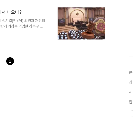
도의회를 만들어 가겠다.”고 포부
에서 나오나?
 정기열(안양4) 의원과 재선의
전반기 의장을 역임한 강득구 전
맡게될지 관심이다. 경기도의회
후보 경선, 대표의원 선거 출마
 정기열(3선.안양), 임채호(2
펼쳐진다. 의회 관례상 3선 의원이
기열 의원은 지난 13일 경기도의
"며 후반기 의장 당내 경선 출마
1
분
최
시
안