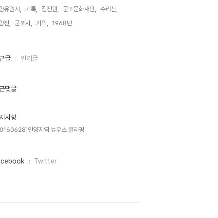
양유원지,
기록,
정진원,
군포문화재단,
수리산,
양천,
군포시,
기억,
1968년,
근글
인기글
근댓글
지사항
20160628]안양지역 뉴우스 클리핑
acebook
Twitter