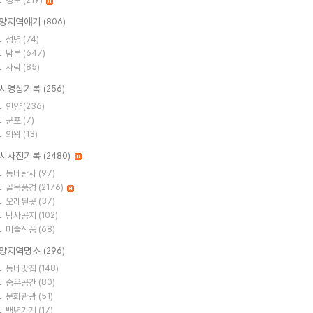
정보
(219)
양지역얘기
(806)
성명
(74)
담론
(647)
사람
(85)
시영상기록
(256)
안양
(236)
군포
(7)
의왕
(13)
시사진기록
(2480)
동네탐사
(97)
골목풍경
(2176)
오래된곳
(37)
탐사공지
(102)
미술작품
(68)
양지역명소
(296)
동네맛집
(148)
숨은공간
(80)
문화관광
(51)
백년가게
(17)