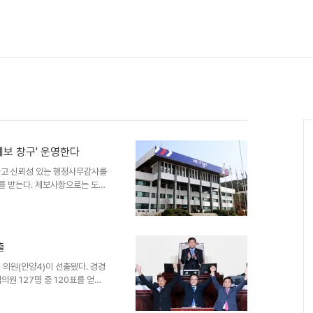
제보 창구' 운영한다
하고 신뢰성 있는 행정사무감사를
보를 받는다. 제보사항으로는 도정
, 주요시책과 사업에 대한 개선
는 사항 등으로 제보된 내용은 행
만, 개인의 사생활을 침해할 우
련된 사항, 익명으로 제보하는 경
출
홈페이지
가기」를 이용하거나, 방문 및 우편접
의원(안양4)이 선출됐다. 경경
의원 127명 중 120표를 얻은
부의장은 더불어민주당 김호겸 의
. 정기열 신임의장은 “도민을 위