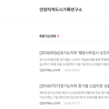
안양지역도시기록연구소
경기도의회
3
[20160926]경기도의회 '행정사무감사 도민
경기도의회(의장 정기열)는 도민의 직접참여를 통해 투명
실시하기 위해 9월 26일부터 11월 1일까지 도민들의 제
및 교육행정 전반에 관한 사항으로 행정의 위법․부당한 사항
안양지역뉴스/지역
2016.09.26
및 건의사항, 예산낭비 사례, 기타 도민생활에 불편을 느끼
정사무감사 시 반영하거나 참고자료로 활용될 예정이다. 다
려가 있는 사항, 계속 중인 재판 또는 수사 중인 사건과 관
[20160707]경기도의회 정기열 신임의장 선
우 등은 제보대상에서 제외된다. 제보방법은 경기도의회 
(http://www.ggc.go.kr) 팝업창에서 「도민제보 바로
제9대 경기도의회 후반기 신임의장에 더불어민주당 정기열 
수(수원시 팔달구..
기도의회는 7일 제312회 임시회 제1차 본회의를 열어 재석
정기열 의원(더민주, 안양4)을 신임의장으로 선출했다. 
안양지역뉴스/지역
2016.07.07
원 (수원6), 새누리당 염동식 의원(평택3)이 각각 선출됐다