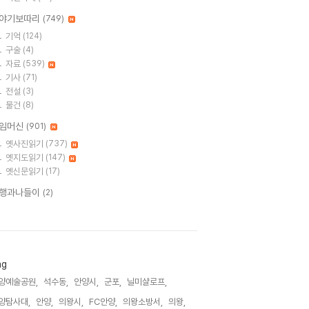
야기보따리
(749)
기억
(124)
구술
(4)
자료
(539)
기사
(71)
전설
(3)
물건
(8)
임머신
(901)
옛사진읽기
(737)
옛지도읽기
(147)
옛신문읽기
(17)
행과나들이
(2)
ag
양예술공원,
석수동,
안양시,
군포,
닐미샬로프,
양탐사대,
안양,
의왕시,
FC안양,
의왕소방서,
의왕,