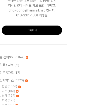
록하는 일을 하고 있습니다. (구)안양지
역시민연대 사이트 자료 포함. 이메일:
choi-pong@hanmail.net 연락처:
010-3311-1001 최병렬
구독하기
류 전체보기
(11142)
알퐁소자료
(21)
민운동자료
(37)
양지역뉴스
(5575)
안양
(3066)
군포
(1151)
의왕
(759)
지역
(375)