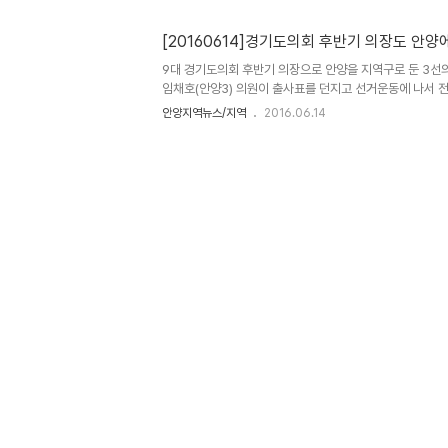
한 ‘경기행복시대’를 열기 위해 따뜻하고 희망찬 멋진 경기
를 밝혔다.
[20160614]경기도의회 후반기 의장도 안양
9대 경기도의회 후반기 의장으로 안양을 지역구로 둔 3선의
임채호(안양3) 의원이 출사표를 던지고 선거운동에 나서 
도의원에 이어 후반기 의장도 안양을 지역구로 둔 의원이 
안양지역뉴스/지역
2016.06.14
다수당인 더불어민주당이 후반기를 이끌어 갈 의장·부의장 
자에 대한 후보등록을 14일 오후 마감한 결과 의장 선거에는
선.안양), 서형열(2선.구리)이 후보로 등록해 3파전으로 
라는 프리미엄을 등에 업고 가장 앞서 있다는 평을 받는 정
회에서 기자회견을 갖고 "따뜻하고 희망찬 의회를 만들겠다
를..