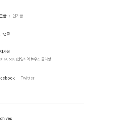
근글
인기글
근댓글
지사항
20160628]안양지역 뉴우스 클리핑
acebook
Twitter
chives