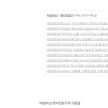
'
타임머신
>
옛사진읽기
' 카테고리의 다른 글
[20250212]신도시 이전 1980년 안양시.군포
[20250211]안양천 쪽다리와 삼영농장과 기독
[20250207]1970년 서울-안양 1번국도 시흥대
[20250204]한국전쟁 당시 치열했던 안양에서
[20250203]한국전쟁 안양 전투( 미군과 중공군
[20250203]1923년 안양에서 일본군 제20
[20250203]1963년 9월 안양 만안국민학교 
[20250103]1986년 완공 당시의 안양운동장 
[20250201]1972-74년 무렵 안양역앞 골목과
[20250124]경부선 개통후 신축한 일본 건축 
'타임머신/옛사진읽기'의 다른글