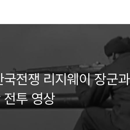
3]한국전쟁 리지웨이 장군과
 전투 영상