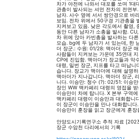
차가 야전에 나와서 대포를 쏘며 1대대 
관총이 발사되는 셔먼 전차의 전면부. 
남자. 사수 옆에 서서 쌍안경으로 바라
보임. 전차 위에서 50구경 기관총을 
지켜보고 있음. 낮은 각도에서 촬영, 중
동안 다른 남자가 소총을 발사함. CU,
차 위에 앉아 카빈총을 발사하는 다른 
모습. bg에 두 남자가 서 있는데, 
더 장군.: 수원: 01/28: 맥아더 장
사람들이 지켜보는 가운데 35연대 지
CP에 진입함. 맥아더가 장교들과 악수
대령, 밀번 장군, 지프를 타고 떠납니
습니다. 장교가 맥아더에 대해 설명하고
맥아더가 지나갑니다. 맥아더 장군, 리
니다. 이승만: 청수 (?): 02/51:
장인 WW 맥카페리 대령의 영접을 받
이승만이 차에 탑니다. X 본부 구역에
맥카페리 대령이 이승만과 대화합니다. 
이 장군이 이승만을 만나 대화합니다.
이승만이 훈장을 읽고 장군에게 훈장을
안양도시기록연구소 추적 자료 [20230
장군
수암천 다리에서의 기록