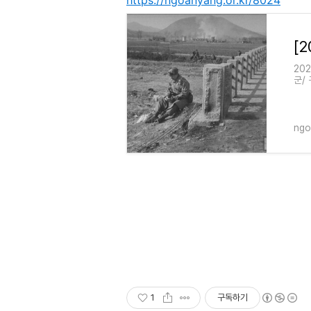
https://ngoanyang.or.kr/8024
20
군/
이프
양 
ngo
1
구독하기