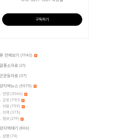
구독하기
류 전체보기
(11142)
알퐁소자료
(21)
민운동자료
(37)
양지역뉴스
(5575)
안양
(3066)
군포
(1151)
의왕
(759)
지역
(375)
정보
(219)
양지역얘기
(806)
성명
(74)