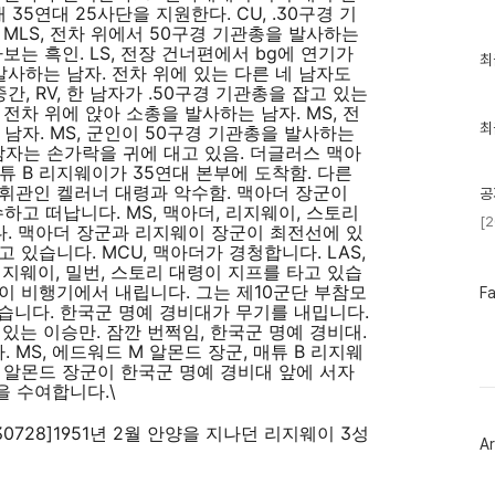
35연대 25사단을 지원한다. CU, .30구경 기
MLS, 전차 위에서 50구경 기관총을 발사하는
보는 흑인. LS, 전장 건너편에서 bg에 연기가
최
최
발사하는 남자. 전차 위에 있는 다른 네 남자도
근
간, RV, 한 남자가 .50구경 기관총을 잡고 있는
글
과
 전차 위에 앉아 소총을 발사하는 남자. MS, 전
인
최
남자. MS, 군인이 50구경 기관총을 발사하는
기
한 남자는 손가락을 귀에 대고 있음. 더글러스 맥아
글
군 매튜 B 리지웨이가 35연대 본부에 도착함. 다른
휘관인 켈러너 대령과 악수함. 맥아더 장군이
공
하고 떠납니다. MS, 맥아더, 리지웨이, 스토리
[
다. 맥아더 장군과 리지웨이 장군이 최전선에 있
 있습니다. MCU, 맥아더가 경청합니다. LAS,
지웨이, 밀번, 스토리 대령이 지프를 타고 있습
 이승만이 비행기에서 내립니다. 그는 제10군단 부참모
페
F
이
습니다. 한국군 명예 경비대가 무기를 내밉니다.
스
 있는 이승만. 잠깐 번쩍임, 한국군 명예 경비대.
북
MS, 에드워드 M 알몬드 장군, 매튜 B 리지웨
트
 알몬드 장군이 한국군 명예 경비대 앞에 서자
위
 수여합니다.\
터
플
728]1951
년
2
월 안양을 지나던
리지웨이
3
성
러
Ar
그
인