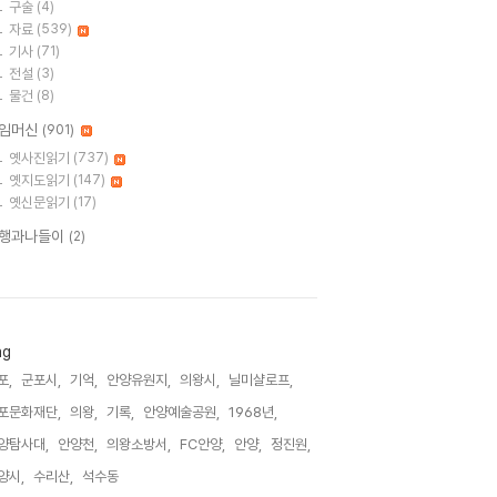
구술
(4)
자료
(539)
기사
(71)
전설
(3)
물건
(8)
임머신
(901)
옛사진읽기
(737)
옛지도읽기
(147)
옛신문읽기
(17)
행과나들이
(2)
ag
포,
군포시,
기억,
안양유원지,
의왕시,
닐미샬로프,
포문화재단,
의왕,
기록,
안양예술공원,
1968년,
양탐사대,
안양천,
의왕소방서,
FC안양,
안양,
정진원,
양시,
수리산,
석수동,