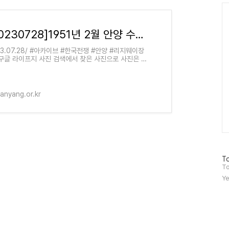
Ca
[20230728]1951년 2월 안양 수암천 다리와 리지웨이 3성 장군
23.07.28/ #아카이브 #한국전쟁 #안양 #리지웨이장
 구글 라이프지 사진 검색에서 찾은 사진으로 사진은 라
지 1951년 2월 19일자에 수록된 사진이다. 장소는 안
(Anyang)으로 되어있고. 라이프
anyang.or.kr
방
To
문
To
자
Ye
수