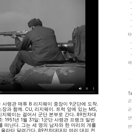
타
여
T
군
". 8군 사령관 매튜 B 리지웨이 중장이 9군단에 도착.
장과 함께. CU, 리지웨이. 트럭 앞에 있는 MS,
군
리지웨이는 걸어서 군단 본부로 간다. 89전차대
안
 1951년 1월 31일: 1군단 사령관 프랭크 밀번
령부를 떠난다. 그는 세 명의 남자와 한 마리의 개를
안
 올라타 달려간다. 89전차대대의 여러 대의 전