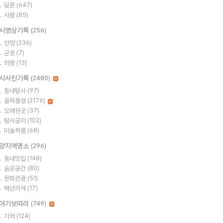
담론
(647)
사람
(85)
시영상기록
(256)
안양
(236)
군포
(7)
의왕
(13)
시사진기록
(2480)
동네탐사
(97)
골목풍경
(2176)
오래된곳
(37)
탐사공지
(102)
미술작품
(68)
양지역명소
(296)
동네맛집
(148)
숨은공간
(80)
문화관광
(51)
백년가게
(17)
야기보따리
(749)
기억
(124)