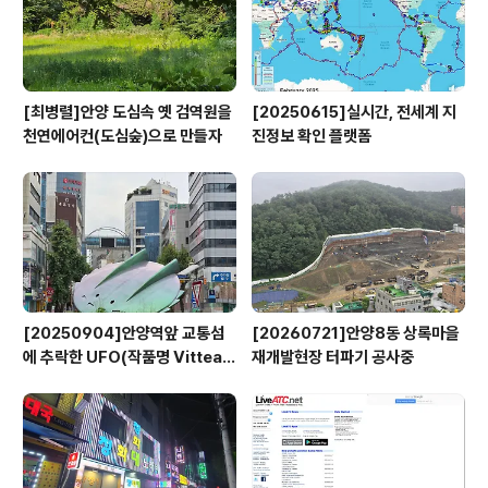
[최병렬]안양 도심속 옛 검역원을
[20250615]실시간, 전세계 지
천연에어컨(도심숲)으로 만들자
진정보 확인 플랫폼
[20250904]안양역앞 교통섬
[20260721]안양8동 상록마을
에 추락한 UFO(작품명 Vitteau
재개발현장 터파기 공사중
x)