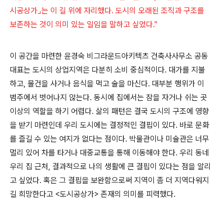
시공상가⌟는 이 길 위에 자리했다. 도시의 오래된 조직과 구조를
보존하는 것이 의미 있는 일임을 말하고 싶었다."
이 공간을 마련한 윤경숙 비그라운드아키텍츠 건축사사무소 공동
대표는 도시의 상업지역은 다분히 소비 중심적이다
.
대가를 지불
하고
,
물건을 사거나 음식을 먹고 술을 마신다
.
대부분 행위가 이
범주에서 벗어나지 않는다
.
동시에 집에서는 잠을 자거나 쉬는 곳
이상의 역할을 하기 어렵다
.
삶의 패턴은 결국 도시의 구조에 영향
을 받기 마련인데 우리 도시에는 결정적인 결핍이 있다
.
바로 문화
를 즐길 수 있는 여지가 없다는 점이다
.
박물관이나 미술관은 너무
멀리 있어 차를 타거나 대중교통을 통해 이동해야 한다
.
우리 동네
우리 집 근처
,
결과적으로 나의 생활에 큰 결핍이 있다는 점을 알리
고 싶었다
.
혹은 그 결핍을 보완함으로써 지역이 좀 더 지역다워지
길 희망한다고 <도시공상가> 존재의 의미를 피력했다.