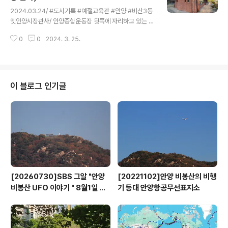
글 내용
2024.03.24/ #도시기록 #예절교육관 #안양 #비산3동
엣안양시장관사/ 안양종합운동장 뒷쪽에 자리하고 있는 안
양시 예절교육관은 안양시장 관사였던 공간을 리모델링하
0
0
2024. 3. 25.
여 2000년 안양시민에게 개방한곳으로 봄에는 은빛 벚꽃
으로, 가을엔 단풍으로 멋지다. 다양한 예절교육 프로그램
은 물론 아이들 대상 전통체험 프로그램, 야외결혼식장,북
카페(별관) 등을 운영하고 있다.
이 블로그 인기글
[20260730]SBS 그알 "안양
[20221102]안양 비봉산의 비행
비봉산 UFO 이야기 " 8월1일 방
기 등대 안양항공무선표지소
영