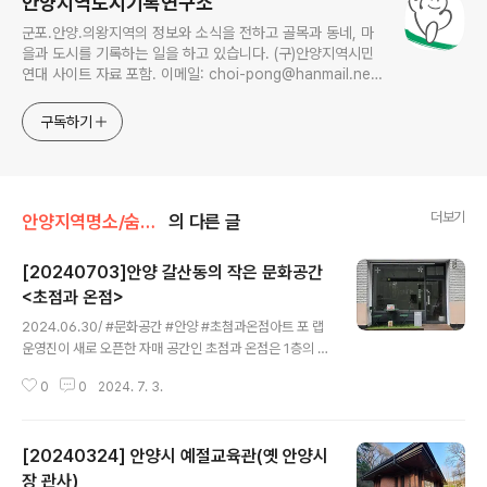
안양지역도시기록연구소
군포.안양.의왕지역의 정보와 소식을 전하고 골목과 동네, 마
을과 도시를 기록하는 일을 하고 있습니다. (구)안양지역시민
연대 사이트 자료 포함. 이메일: choi-pong@hanmail.net
연락처: 010-3311-1001 최병렬
구독하기
더보기
안양지역명소/숨은공간
의 다른 글
[20240703]안양 갈산동의 작은 문화공간
<초점과 온점>
글 내용
2024.06.30/ #문화공간 #안양 #초첨과온점아트 포 랩
운영진이 새로 오픈한 자매 공간인 초점과 온점은 1층의 창
문을 통해 지역사회와 거리에 한 발짝 더 가까이 문화와 예
0
0
2024. 7. 3.
술을 향유하는 풍경을 선사하고자 만들어진 신생 프로젝트
스페이스이다.안양 자유공원앞 흥안대로 건너편에 있다.작
은 모임, 전시, 워크샵, 팝업 등에 대관이 가능하다고 한다.
[20240324] 안양시 예절교육관(옛 안양시
주소:안양 동안구 갈산로86번길 391층 101호 (호계동 10
81-1)전화: 010-4113-2046
장 관사)