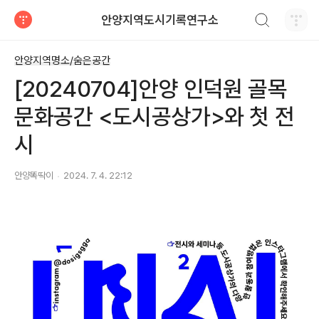
검색하기
안양지역도시기록연구소
티스토리
안양지역명소/숨은공간
[20240704]안양 인덕원 골목
문화공간 <도시공상가>와 첫 전
시
안양똑딱이
2024. 7. 4. 22:12