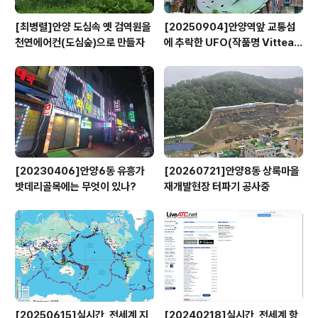
[최병렬]안양 도심속 옛 검역원을
[20250904]안양역앞 교통섬
천연에어컨(도심숲)으로 만들자
에 추락한 UFO(작품명 Vitteau
x)
[20230406]안양6동 유흥가
[20260721]안양8동 상록마을
밧데리골목에는 무엇이 있나?
재개발현장 터파기 공사중
[20250615]실시간, 전세계 지
[20240218]실시간, 전세계 항