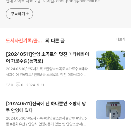
연대 사이트 자료 포함. 이메일: choi-pong@hanmail.net
연락처: 010-3311-1001 최병렬
구독하기
더보기
도시사진기록/골목풍경
의 다른 글
[20240511]안양 소곡로의 멋진 메타쉐콰이
어 가로수길(통학로)
글 내용
2024.05.10/ #도시기록 #안양 #소곡로 #가로수 #메타
쉐콰이어 #통학로/ 안양6동 소곡로의 멋진 메타쉐콰이어
가로수길. 소곡로 남쪽 옛검역원 북쪽 담장을 부지 안쪽으
0
0
2024. 5. 11.
로 셋백시켜 조성한 보행로(인도). 안양세무서 끝자락에서
중앙로(은혜와진리교회 남쪽사거리)와 연결되는 이 도로는
소곡천을 복개하여 만든 길로 길폭이 좁아 인도가 없었다.
[20240511]전국에 단 하나뿐인 소방서 망
안양시는 검역원 담장을 허물고 부지 안쪽으로 보행로를
만들었다. 담장을 허문 일부 구간에는 기존에 심어져있던
루 안양에 있다
글 내용
메타쉐콰이어 가로수가 자라고 있어 나무숲 그늘이 생겨
2024.05.10/ #도시기록 #안양 #소방서 #망루 #안양6
땡볕 여름철 그늘 사이로 쾌적하게 다닐 수 있는 걷고싶은
동 #문화유산 / 안양시 안양6동에 있는 옛 안양소방서(현
길로 탄생했다. 특히 안양6동 소곡자이아파트에서 안양초
안양119치안센터). 1977년 6월에 개서한 건물인데 건물