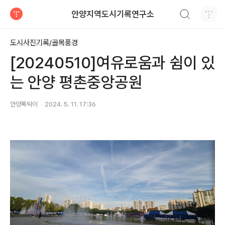
검색하기
안양지역도시기록연구소
티스토리
도시사진기록/골목풍경
[20240510]여유로움과 쉼이 있
는 안양 평촌중앙공원
안양똑딱이
2024. 5. 11. 17:36