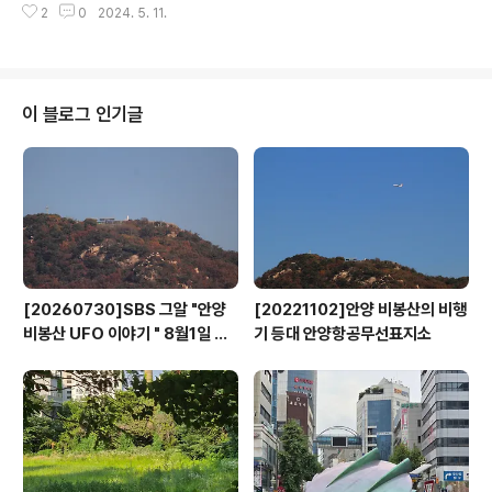
교로. 안양로 도로 버스정류장에서 신성중.고교로 통학하
2
0
2024. 5. 11.
한쪽에 우뚝 선 타워가 이젠 전국에 단하나 남은 소방 망루
는 학생들이 안전하고 편리하게 걸어다닐수 ..
로 잘 보존해야 할 근대 문화유산이다. 망루는 적의 침투를
살피는 목적으로 높은 기둥을 세워 만든 시설인데 통신시
설이 발달되지 않은 과거엔 화재발견 수단으로도 이용됐
다. 1970년대 전화가 보급되면서 사라지기 시작하고 오래
이 블로그 인기글
된 건물들도 철거되면서 지금은 안양에만 남아있다. 망루
에 올라서면 시야가 넓게 트여 불이 나면 현장을 쉽게 확인
할 수 있었다. 망루에는 망루 요원이 24시간 주·야로 파수
꾼 역할을 하면서 화재를 감시하고 화재징후가 있으면 타
종과 싸이렌을 통해 화재발..
[20260730]SBS 그알 "안양
[20221102]안양 비봉산의 비행
비봉산 UFO 이야기 " 8월1일 방
기 등대 안양항공무선표지소
영