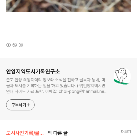
(새창열림)
로그 정보
안양지역도시기록연구소
군포.안양.의왕지역의 정보와 소식을 전하고 골목과 동네, 마
을과 도시를 기록하는 일을 하고 있습니다. (구)안양지역시민
연대 사이트 자료 포함. 이메일: choi-pong@hanmail.net
연락처: 010-3311-1001 최병렬
구독하기
더보기
도시사진기록/골목풍경
의 다른 글