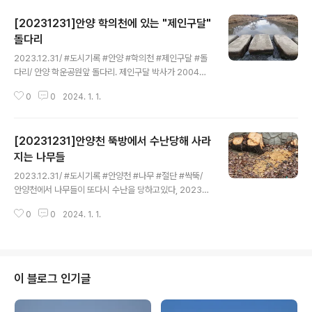
[20231231]안양 학의천에 있는 "제인구달"
돌다리
글 내용
2023.12.31/ #도시기록 #안양 #학의천 #제인구달 #돌
다리/ 안양 학운공원앞 돌다리. 제인구달 박사가 2004년
한국 방문시 11월 9일 안양 학의천(당시 언론에는 안양천
0
0
2024. 1. 1.
으로 소개)을 방문했다. 제인구달이 학의천을 방문한 이유
는 안양천이 국내 대표적인 "죽은 하천"에서 되살아나 버들
치, 참게 등이 서식하고 철새까지 날아오면서 도내에서 수
[20231231]안양천 뚝방에서 수난당해 사라
질개선 성공 하천의 대표적 사례가 되었기에 경기도 초청
으로 찾은 것이다. 제인 구달 박사는 당시 학운공원앞 학의
지는 나무들
글 내용
천을 돌아보며 수질개선 추진과정, 생물서식지로서의 하천
2023.12.31/ #도시기록 #안양천 #나무 #절단 #싹뚝/
상태 등을 확인하고 환경단체 회원 및 초등학생들과 환경
안양천에서 나무들이 또다시 수난을 당하고있다, 2023년
의 중요성, 환경보호 방안 등에 대해 이야기를 나누고 사진
의 마지믹날인 지난 12월31일 안양천을 걷던중 쌍개울 건
속 돌다리에서 하천에 물고기도 방류했다. 제안구달 박사
0
0
2024. 1. 1.
너편 덕천교와 비산펌푸장 주변에 심어진 나무들이 니무
가 다녀간 안양 방문을 기념하고 점..
밑둥까지 몽땅 베어진 모습이 목격됐다. 안양시가 수년전
부터 안양천과 비롯한 학의천 등 관내 지천에 대해 여름철
치수대책 등을 이유로 천변에 심어진 나무들을 대부분 제
거한데 이어 뚝방까지 획대하는 것으로 보인다. 하천을 산
이 블로그 인기글
책하던 한 시민은 "이제 여름철 하천에서 그늘 칮기란 하늘
의 밸 보기보다 어려울것 같고, 새소리도 들을수 없고삭막