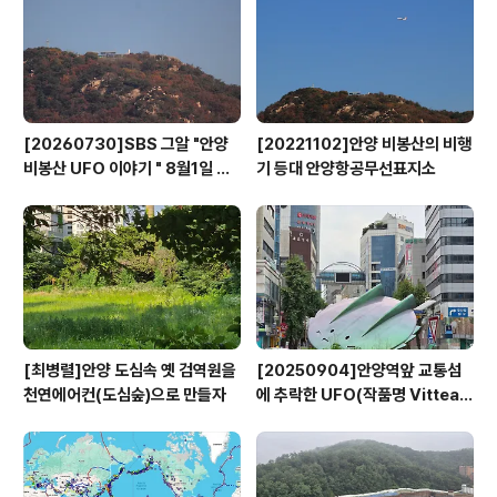
한 하천으로 변하고 있다"고 화를 냈다. 또 다른 시민은 "자
연 재해로부터 물론 안전도 중요하지만 자연과 공존하는
것도 중요하다"고 지적했다.
[20260730]SBS 그알 "안양
[20221102]안양 비봉산의 비행
비봉산 UFO 이야기 " 8월1일 방
기 등대 안양항공무선표지소
영
[최병렬]안양 도심속 옛 검역원을
[20250904]안양역앞 교통섬
천연에어컨(도심숲)으로 만들자
에 추락한 UFO(작품명 Vitteau
x)