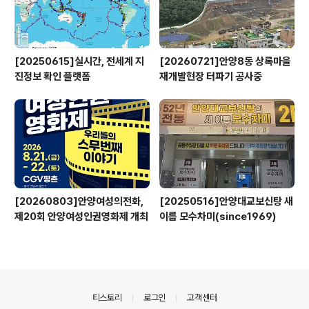
[20250615]실시간, 전세계 지
[20260721]안양8동 상록마을
진정보 확인 플랫폼
재개발현장 터파기 공사중
[20260803]안양여성의전화,
[20250516]안양대교보신탕 새
제20회 안양여성인권영화제 개최
이름 모수차미(since1969)
의안내
티스토리
로그인
고객센터