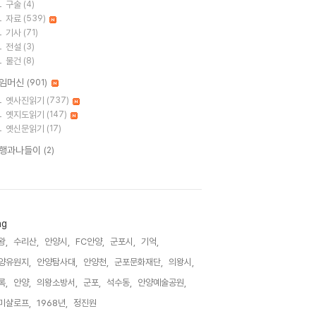
구술
(4)
자료
(539)
기사
(71)
전설
(3)
물건
(8)
임머신
(901)
옛사진읽기
(737)
옛지도읽기
(147)
옛신문읽기
(17)
행과나들이
(2)
ag
왕,
수리산,
안양시,
FC안양,
군포시,
기억,
양유원지,
안양탐사대,
안양천,
군포문화재단,
의왕시,
록,
안양,
의왕소방서,
군포,
석수동,
안양예술공원,
미샬로프,
1968년,
정진원,