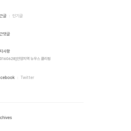
근글
인기글
근댓글
지사항
20160628]안양지역 뉴우스 클리핑
acebook
Twitter
chives