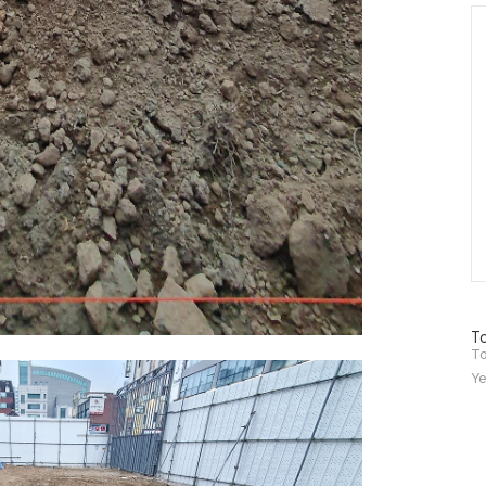
Ca
방
To
문
To
자
Ye
수