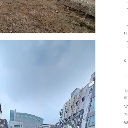
타
여
T
의
안
기
닐