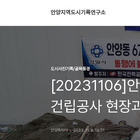
안양지역도시기록연구소
도시사진기록/골목풍경
[20231106
건립공사 현장
안양똑딱이
2023. 11. 8. 16:51