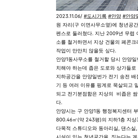
2023.11.06/
#도시기록
#안양
#안양
원 자리(구 이면사무소옆)에 청년공간
펜스로 둘러쳤다. 지난 2009년 무렵
소를 철거하면서 지상 건물의 폐콘크
작업이 만만치 않을듯 싶다.
안양1동사무소를 철거할 당시 안양일
치해야 하는데 좁은 도로와 상가들로 
지하공간을 안양일번가 전기 송전 배
기 등 여러 이유를 핑계로 묵살되고 
되고 전기분점함은 지상의 비좁은 쌈
다.
안양시는 구 안양1동 행정복지센터 
800.46㎡(약 243평)의 지하1층
다목적 스튜디오와 동아리실, 댄스실,
시설이 있는 청년공간을 .짓는다는 계