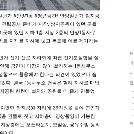
일번가
#안양1동
#청년공간
/
안양일번가 쌈지공
 건립공사 준비가 시작. 쌈지공원이 있던 곳을
 이곳에 있던 지하 1층 지상 2층의 안양1동사무
리트 자재를 지하에 넣고 복토해 이를 제가하는
분
번가 전기 선로 지하화에 따른 전기분점함을 설
최
인해 공간이 마땅치 않아 철거하는 1동사무소
시
점함으로 활용해야 한다는 의견이 있었으나 습
말았다. 결국 1동사무소 건물은 헐려 지하로 매입
안
지공원 한켠에 설치돼 공원을 더 좁게 만들었
부지였던 쌈지공원 자리에 29억원을 들여 연면적
 지상3층 건물로 짓고 지하층에 영상촬영이 가능한
안
 지상층에는 오픈라운지, 모임실, 공유주방 등의
획이다.