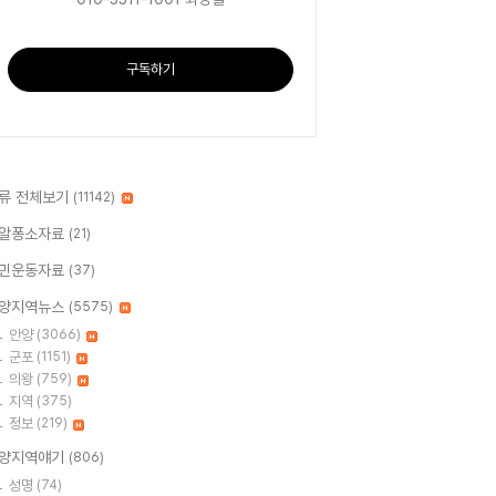
구독하기
류 전체보기
(11142)
알퐁소자료
(21)
민운동자료
(37)
양지역뉴스
(5575)
안양
(3066)
군포
(1151)
의왕
(759)
지역
(375)
정보
(219)
양지역얘기
(806)
성명
(74)