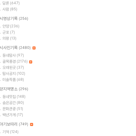
담론
(647)
사람
(85)
시영상기록
(256)
안양
(236)
군포
(7)
의왕
(13)
시사진기록
(2480)
동네탐사
(97)
골목풍경
(2176)
오래된곳
(37)
탐사공지
(102)
미술작품
(68)
양지역명소
(296)
동네맛집
(148)
숨은공간
(80)
문화관광
(51)
백년가게
(17)
야기보따리
(749)
기억
(124)