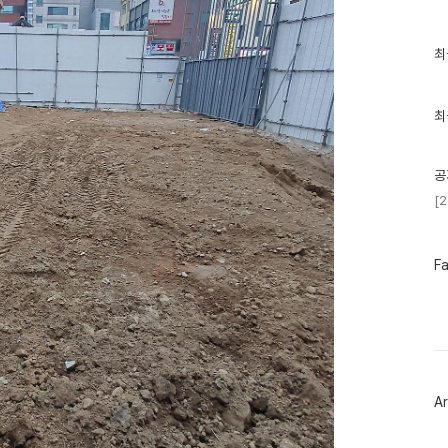
최
최
근
글
과
인
최
기
글
공
[
페
F
이
스
북
트
위
터
플
러
Ar
그
인