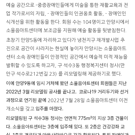
예술 공간으로 -
중증장애인들에게 미술을 통한 재활교육과 전
업 작가로서의 자립,
- 장애인들의 인권옹호 활동,
- 장애인인
식개선을 위한 활동을 한다.
회원 수는
104
명이고 안양시에서
소울음아트센터에 보조금을 지원해 예술 활동을 뒷받침한다
.
초창기 안양5동에 자리하고 있다가 냉천지구 재개발사업 추
진으로 공간이 사라지는 현실에 놓이자 안양시는 소
울음아트
센터 소속 장애인들이 안정적인 공간에서 예술적 미적 재능을
발휘할 수 있도록 하고자
,
구 석수
3
동 행정복지센터 청사
(
만
안구 석수로
212
번길
23)
를 리모델링해 제공하기로 했다
.
이에
안양
9
동에 임시 거처해 왔던 소울음아트센터 회원들은
지난
2022년
3
월 리모델링 공사를 끝나고. 코로나
19
거리두기와 선거
과정으로 연기된 끝에
2022년 7월
28
일
소울음아트센터
이전
입주를 마쳤다
.
개소식을 갖고
리모델링된 구 석수3
동 청사는 연면적
775㎡
의 지상
3층 건물이
다
.
소울음아트센터는
3층에 입주해 있다
.
또
2층은 건강강좌 교