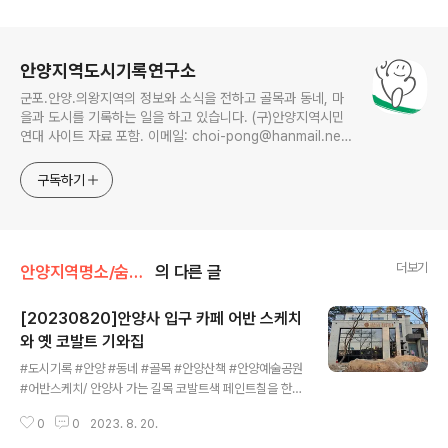
로그 정보
안양지역도시기록연구소
군포.안양.의왕지역의 정보와 소식을 전하고 골목과 동네, 마
을과 도시를 기록하는 일을 하고 있습니다. (구)안양지역시민
연대 사이트 자료 포함. 이메일: choi-pong@hanmail.net
연락처: 010-3311-1001 최병렬
구독하기
더보기
안양지역명소/숨은공간
의 다른 글
[20230820]안양사 입구 카페 어반 스케치
와 옛 코발트 기와집
글 내용
#도시기록 #안양 #동네 #골목 #안양산책 #안양예술공원
#어반스케치/ 안양사 가는 길목 코발트색 페인트칠을 한
마치 별장 같은 아름다운 기와집(안양예술공원로 131번길
0
0
2023. 8. 20.
57)이 2021년 여름 어느날 철거돼 사라지고 새건물 신축