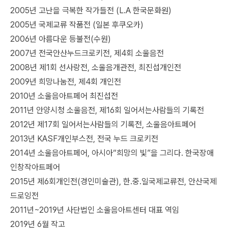
2005년
고난을 극복한 작가들전 (L.A 한국문화원)
2005년
국제교류 작품전 (일본 후쿠오카)
2006년
아름다운 등불전(수원)
2007년
전국안산누드크로키전, 제4회 소울음전
2008년
제1회 선사랑전, 소울음개관전, 최진섭개인전
2009년
희망나눔전, 제4회 개인전
2010년
소울음아트페어 최진섭전
2011년
안양시청 소울음전, 제16회 일어서는사람들의 기록전
2012년
제17회 일어서는사람들의 기록전, 소울음아트페어
2013년
KASF개인부스전, 전국 누드 크로키전
2014년
소울음아트페어, 아시아“희망의 빛”을 그리다. 한국장애
인창작아트페어
2015년
제6회개인전(경인미술관), 한.중.일국제교류전, 안산국제
드로잉전
2011년~2019년
사단법인 소울음아트센터 대표 역임
2019년 6월
작고