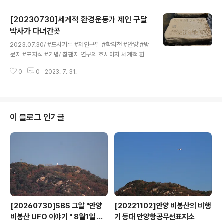
공사가 시작되더니 2022년 초겨울이 되자 카페같은 멋진
건물 하나가 들어섰다. 내부 공사가 한창으로 무엇이 들어
[20230730]세계적 환경운동가 제인 구달
설까 궁금했는데 역시 카페다. .
박사가 다녀간곳
글 내용
2023.07.30/ #도시기록 #제인구달 #학의천 #안양 #방
문지 #표지석 #기념/ 침팬지 연구의 효시이자 세계적 환경
운동가인 제인 구달 박사가 학의천을 방문했을때 저곳에서
0
0
2023. 7. 31.
물고기를 방사했던 돌다리이다. 제인 구달박사는 2004년
11월 9일 국내 대표적인 "죽은 하천"에서 되살아나 버들
치, 참게 등이 서식하고 철새까지 날아오면서 도내에서 수
질개선 성공 하천의 대표적 사례로 타 지자체 공무원들과
환경단체, 시민들이 벤치마킹 오는 곳이 된 안양천(학의천)
이 블로그 인기글
을 방문한바 있다. 당시 서울대학교 초청으로 방한한 구달
박사는 경기도의 요청으로 안양을 방문해 손학규 경기지
사, 신중대 안양시장, 환경단체 회원 및 초등학생들과 1시
간 가량 안양시 학운공원앞 학의천을 돌아보며 수질개선
추진과정, 생물서식지로서의 하천 상..
[20260730]SBS 그알 "안양
[20221102]안양 비봉산의 비행
비봉산 UFO 이야기 " 8월1일 방
기 등대 안양항공무선표지소