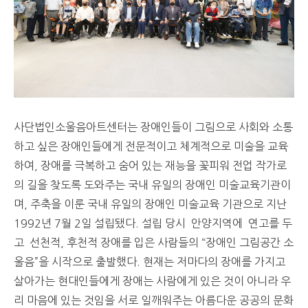
사단법인소울음아트센터는
장애인들이
그림으로 사회와 소통
하고 싶은 장애인들에게 전문적이고 체계적으로 미술을 교육
하여, 장애를 극복하고 숨어 있는 재능을 꽃피워 전업 작가로
의 길을 찾도록 도와주는 국내 유일의 장애인 미술교육기관이
며,
주축을 이룬 국내 유일의 장애인 미술교육 기관으로 지난
1992
년
7
월
2
일 설립됐다
. 설립 당시
안
양지역에 연고를 두
고
선천적, 후천적 장애를 입은 사람들의 “장애인 그림공간 소
울음”을 시작으로 출발했다. 현재는 저마다의 장애를 가지고
살아가는 현대인들에게 장애는 사람에게 있은 것이 아니라 우
리 마음에 있는 것임을 서로 일깨워주는 아름다운 공공의 문화