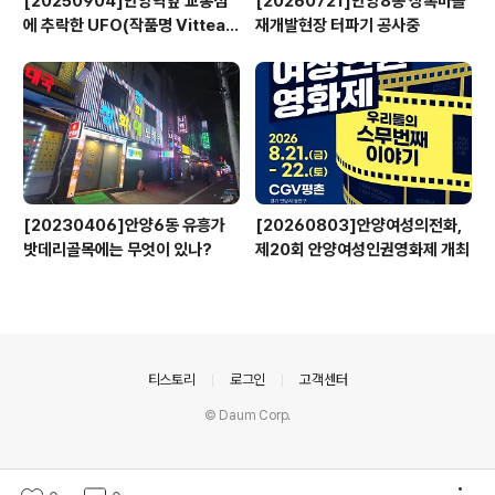
[20250904]안양역앞 교통섬
[20260721]안양8동 상록마을
에 추락한 UFO(작품명 Vitteau
재개발현장 터파기 공사중
x)
[20230406]안양6동 유흥가
[20260803]안양여성의전화,
밧데리골목에는 무엇이 있나?
제20회 안양여성인권영화제 개최
의안내
티스토리
로그인
고객센터
© Daum Corp.