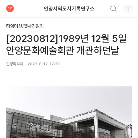
검색하기
안양지역도시기록연구소
티스토리
타임머신/옛사진읽기
[20230812]1989년 12월 5일
안양문화예술회관 개관하던날
안양똑딱이
2023. 8. 12. 17:39