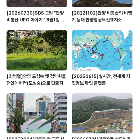
[20260730]SBS 그알 "안양
[20221102]안양 비봉산의 비행
비봉산 UFO 이야기 " 8월1일 방
기 등대 안양항공무선표지소
영
[최병렬]안양 도심속 옛 검역원을
[20250615]실시간, 전세계 지
천연에어컨(도심숲)으로 만들자
진정보 확인 플랫폼