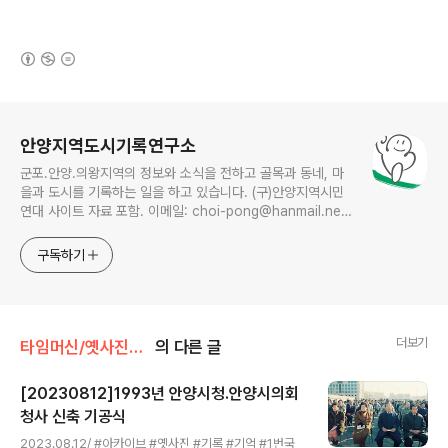
(새창열림)
로그 정보
안양지역도시기록연구소
군포.안양.의왕지역의 정보와 소식을 전하고 골목과 동네, 마
을과 도시를 기록하는 일을 하고 있습니다. (구)안양지역시민
연대 사이트 자료 포함. 이메일: choi-pong@hanmail.net
연락처: 010-3311-1001 최병렬
구독하기
더보기
타임머신/옛사진읽기
의 다른 글
[20230812]1993년 안양시청.안양시의회
청사 신축 기공식
글 내용
2023.08.12/ #아카이브 #옛사진 #기록 #기억 #1번국