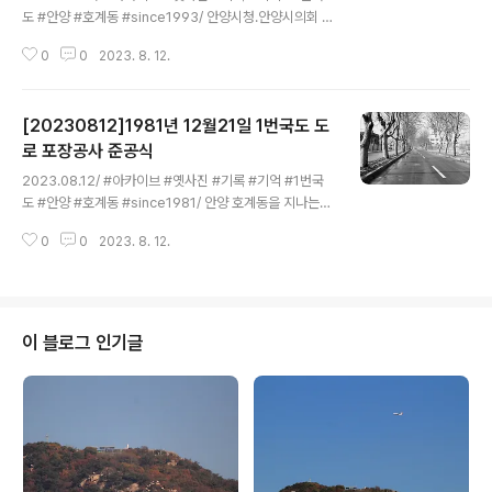
도 #안양 #호계동 #since1993/ 안양시청.안양시의회 청
사 신축 기공식 사진으로 경기도청 자료실에서 발견한 기
0
0
2023. 8. 12.
록물이다. 사진 촬영 일자가 1993년 12월21일로 기록되
어있다. 첫번째 사진 뒤 좌측에 보이는 건물은 지금은 철거
돼 없어진 국토연구원인데 준공식을 갖기 직전의 모습이
[20230812]1981년 12월21일 1번국도 도
다. 국토연구원은 1994년 4월 17일 준공한 지하 2층~지
상 10층(연면적 1만9천961㎡) 규모로 연구소다운 설계
로 포장공사 준공식
글 내용
로 특특한 미를 뽐내 안양시로 부터 아름다운 건축물 대상
2023.08.12/ #아카이브 #옛사진 #기록 #기억 #1번국
을 받기도한 건축물이었다. 정부의 공기업 지방이전 정책
도 #안양 #호계동 #since1981/ 안양 호계동을 지나는
에 따라 2017년 세종시로 연구원이 이전한후 매물로 내놨
옛 1번국도 사진으로 경기도청 자료실에서 발견한 기록물
던 종전부동산이었는데 철거된 이후 현재 그 자리에는 오
0
0
2023. 8. 12.
로 2차선이었던 엣 1번국도를 4차선으로 확장하고 아스팔
피스텔(평촌프푸지오센트럴파크..
트 포장을새로 하면서 촬영한 것으로 1981년 12월21일
촬영했으며 사진 제목이 안양시 도로포장 준공식으로 기록
되어있다. 사진 윗쪽 명학대교와 안양시내쪽 방향, 아래쪽
이 호계삼거리와 수원 방향이다. 사진속 도로 오른쪽에 보
이 블로그 인기글
이는 찰조망 담장은 지금은 없어진 금성통신(현 국제유통
단지와 홈플러스)이고, 그 윗쪽에 보이는 하얀 건물은 금성
전선 안양공장 건물 일부로 추정된다. 사진속에 보이는 도
로는 서울 시흥동부터 호계삼거리까지 안양도심을 지나던
옛 1번국도로 조선시대 정조대왕이 ..