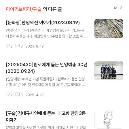
더보기
이야기보따리/구술
의 다른 글
[문화영]안양역전 이야기(2023.08.19)
글 내용
안양역전 이야기 문화영님이 세안양회 50년사 기고문을
제공해 주셨습니다. 새안양회 50주년을 맞이한 것을 축하
드립니다. 어려서부터 안양역전에서 성장하여 학업을 마치
2
0
2023. 8. 19.
고 군대 제대후 편찮으셨던 아버님이시였기에 하고 싶었던
앞길을 제치고 1957년 창업한 ‘현대공업사’에서 년노하신
부친의 오른팔 역할을 하다가 왼팔 역할까지 맡게 되었습
[20250430]원로에게 듣는 안양예총 30년
니다. 2007년 안양 국제유통단지에서 현대툴파크를 창업
하여 오늘에 이르다가 철의도시 당진에 툴파크 자재 물류
(2020.09.24)
글 내용
창고를 짓고 전자상거래 쇼핑 몰을 본사에 두며 전국을 무
[안양예총 30주년 기념 특별좌담회] 원로에게 듣는 안양
대로 수요자가 필요로 하는 상품을 신속 정확하게 공급하
예총 30년 어느덧 안양예총이 창립 30주년을 맞았다. 이
며 대를 이어 오늘에 이르고 있는 사업체가 되었습니다. 1.
번 특별좌담회는 『안양예총 30년사』 편찬 사업의 일환으
개괄 평범하고 한적한 시골 농촌이었던 안양은 일제가 경
2
3
2025. 4. 30.
로 마련되었다. 특별좌담회를 통해 그동안 지역 문화예술
인선에 이어 1905년 경부선을 개통시키며 안양역..
의 현장 곳곳에서 안양예총과 함께했던 원로들을 통해 안
양예총이 걸어왔던 30년의 발자취를 꼼꼼히 조명해 보고
[구술]김대규시인에게 듣는 내 고향 안양3동
앞으로 안양예총이 지역 문화예술을 위해 나아가야할 방향
에 대한 원로들의 고언들을 모아 안양예총 30년사에 담아
이야기
글 내용
보고자 한다. ◦ 일 정 : 2020년 9월 24일(목) 오후3시 ◦
문학과 고향을 사랑한 ‘사랑의 팡세’ 김대규 시인 “ 안양을