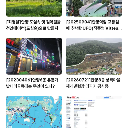
[최병렬]안양 도심속 옛 검역원을
[20250904]안양역앞 교통섬
천연에어컨(도심숲)으로 만들자
에 추락한 UFO(작품명 Vitteau
x)
[20230406]안양6동 유흥가
[20260721]안양8동 상록마을
밧데리골목에는 무엇이 있나?
재개발현장 터파기 공사중