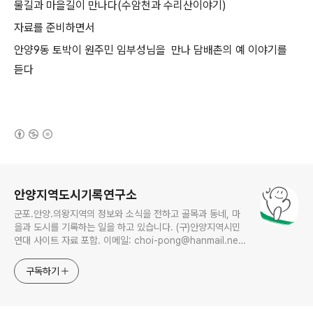
물길과 마을길이 만나다
(
수암천과 수리산이야기
)
자료를 준비하면서
안양
9
동 토박이 원주민 임부성님을 만나 담배촌의 예 이야기를
듣다
(새창열림)
로그 정보
안양지역도시기록연구소
군포.안양.의왕지역의 정보와 소식을 전하고 골목과 동네, 마
을과 도시를 기록하는 일을 하고 있습니다. (구)안양지역시민
연대 사이트 자료 포함. 이메일: choi-pong@hanmail.net
연락처: 010-3311-1001 최병렬
구독하기