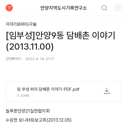
검색하기
안양지역도시기록연구소
티스토리
이야기보따리/구술
[임부성]안양9동 담배촌 이야기
(2013.11.00)
안양똑딱이
2023. 4. 14. 21:17
임 부성 씨의 담배촌 이야기-PDF.pdf
0.20MB
늘푸른안양
21
실천협의회
수암천 모니터링보고회
(2013.12.05)