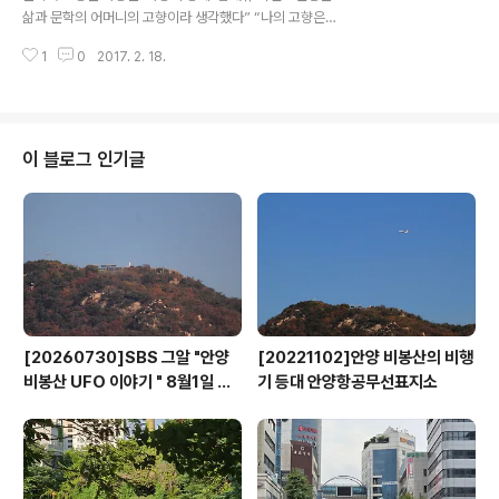
장 소 : 안양예총 회의실 ◦ 대 담 자 : 이재옥 안양예총 회장
삶과 문학의 어머니의 고향이라 생각했다” “나의 고향은
(진행), 박형만 안양예총 사무국장(사회) 최계식 안양문협
급행열차가 서지 않는 곳. 친구야, 놀러 오려거든삼등객차
고문, 오용길 안양미협 고문, 안희진 안양국악협회 고문, 천
1
0
2017. 2. 18.
를 타고 오렴.” - 김대규 시인의 엽서 - 이 시를 읽으면 가을
진철 안양예총 고..
햇살을 받으며 어디론가 떠나고 싶어진다. 시인이 말하는
‘나의 고향’은 그의 고향 안양이기도 하면서 우리 모두가 꿈
꾸고 있는 영혼의 고향이기도 하다. 1960년 고교 재학시
절 시집 ‘영의 유형’으로 등단해 고향인 안양에 대한 사랑의
이 블로그 인기글
마음을 담아 작품 활동을 해온 한국문단의 중견시인이자
안양지역 문화예술계 어른인 김대규(73) 시인의 아호는
‘문향(文鄕)’이다. 여기엔 삶과 문학의 어머니인 고향 안양
을 사랑하는 마음이 고스란히 담겨있다. 평생 안양을 사랑
하고 흙의 문학, ..
[20260730]SBS 그알 "안양
[20221102]안양 비봉산의 비행
비봉산 UFO 이야기 " 8월1일 방
기 등대 안양항공무선표지소
영