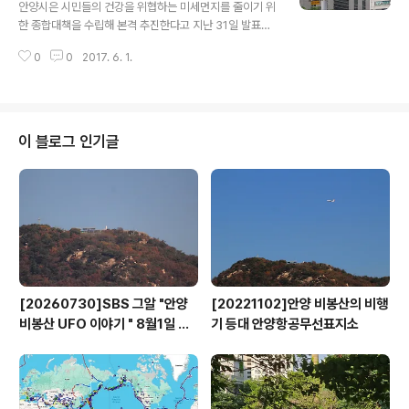
안양시은 시민들의 건강을 위협하는 미세먼지를 줄이기 위
교통편의를 제공할 뿐만 아니라 최경환 성지 등 병목안 주
한 종합대책을 수립해 본격 추진한다고 지난 31일 발표했
변 관광지의 접근성을 높여 지역 경제 활성화도 기대된다.
다. □ 공원에 미세먼지‧오존 환경알리미 설치 시는 최근 미
이필운 안양시장은 “시민들이 느끼는 불편함을 줄일 수 있
0
0
2017. 6. 1.
세먼지 증가에 따른 오염도 악화 및 국민 관심 증가에 따라
도록 도로의 인프라를 지속적으로 확충하여..
미세먼지‧오존 환경알리미를 삼덕공원 및 중앙공원 2곳에
설치하여 공원을 이용하는 시민들에게 정보을 제공하고 있
다. 하반기에는 안양천 쌍개울 산책로 자전거도로 주변에
도 미세먼지‧오존 환경알리미을 설치할 예정이며, 현재 시
이 블로그 인기글
에는 안양시청앞, 비산사거리, 안양1번가, 박달2동주민센
터앞 4곳에 대기오염전광판이 설치되어 대기오염정보 및
대기질 예·경보를 실시간으로 표출하고 있다. □ 초미세먼
지 측정장비 신규 설치 최근 고농도의 미세먼지 발생에 따
라 작년에 안양6동 대기오염측정소에 초미세먼지 ..
[20260730]SBS 그알 "안양
[20221102]안양 비봉산의 비행
비봉산 UFO 이야기 " 8월1일 방
기 등대 안양항공무선표지소
영