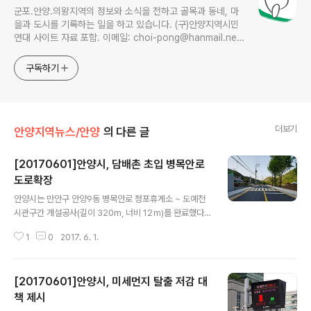
군포.안양.의왕지역의 정보와 소식을 전하고 골목과 동네, 마
을과 도시를 기록하는 일을 하고 있습니다. (구)안양지역시민
연대 사이트 자료 포함. 이메일: choi-pong@hanmail.net
연락처: 010-3311-1001 최병렬
구독하기
더보기
안양지역뉴스/안양
의 다른 글
[20170601]안양시, 담배촌 초입 병목안로
도로확장
글 내용
안양시는 만안구 안양9동 병목안로 청포휴게소 ~ 도예전
시관구간 개설공사(길이 320m, 너비 12ｍ)를 완료했다
고 밝혔다. 이번에 공사가 마무리된 구간은 오랜 현황도로
1
0
2017. 6. 1.
로 도로선형이 불량하고 폭이 5m로 협소해 교통사고 발생
우려가 있었으며, 특히 행락객이 몰리는 시기에는 불편했
다. 시는 2015년부터 42억원을 투자하여 협소한 도로를
[20170601]안양시, 미세먼지 탈출 저감 대
12m로 확장하고, 2개 차로와 보행자 안전을 고려한 양쪽
인도를 설치했고 가로등을 LED로 신설하여 이용환경을 개
책 제시
글 내용
선했다. 도로사업 준공에 따라 지역주민과 등산객들에게