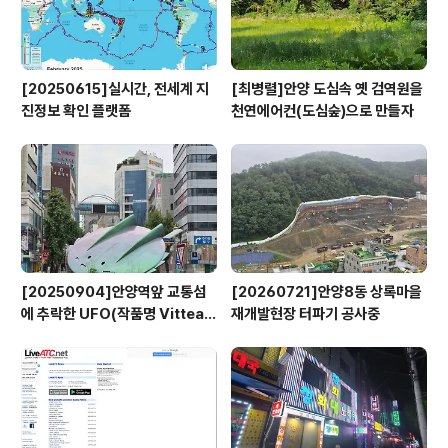
[20250615]실시간, 전세계 지
[최병렬]안양 도심속 옛 검역원을
진정보 확인 플랫폼
천연에어컨(도심숲)으로 만들자
[20250904]안양역앞 교통섬
[20260721]안양8동 상록마을
에 추락한 UFO(작품명 Vitteau
재개발현장 터파기 공사중
x)