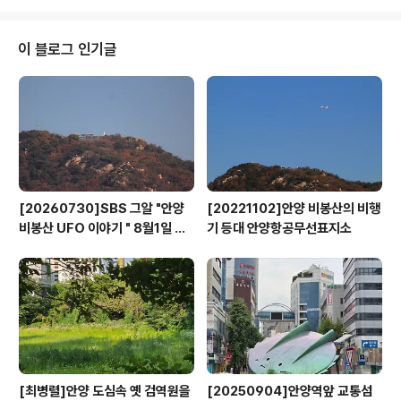
관리를 중심으로 한 직원 안전교육을 진행하고 있으며, 해
마다 군포소방서와 합동으로 소방합동훈련을 실시하는 등
위기대응능력 강화를 위해 노력 중이다. 특히 소방합동훈
이 블로그 인기글
련시 문화예술회관 상주직원 및 입주단체 직원 전체가 참
여하도록 하고, 자위소방대원 전원이 심폐소생술 및 AED
교육 이수증을 취득하는 등 화재 및 긴급상황 자체 대응 능
력을 강화하기 위해 노력한 결과 이날 장관표창을 수상하
게 됐다. 군포문화재단 관계자는 “많은 사람들이 한꺼번에
이..
[20260730]SBS 그알 "안양
[20221102]안양 비봉산의 비행
비봉산 UFO 이야기 " 8월1일 방
기 등대 안양항공무선표지소
영
[최병렬]안양 도심속 옛 검역원을
[20250904]안양역앞 교통섬