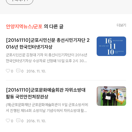
더보기
안양지역뉴스/군포
의 다른 글
[20161110]군포시민신문 총선시민기자단 2
016년 한국인터넷기자상
글 내용
군포시민신문 김정대 기자 외 총선시민기자단이 2016년
한국인터넷기자상 수상자로 선정돼 10일 오후 2시 30분
프레스센터 외신기자클럽에서 여는 한국인터넷기자협회
0
0
2016. 11. 10.
(회장 김철관, 아래 인기협) 14주년 창립기념식과 2016년
한국인터넷기자상 시상식에서 수상한다. 인기협은 군포시
민신문 총선시민기자단에 대해 ‘20대 총선기획특집’ 기사
[20161110]군포문화예술회관 자위소방대
등으로 지역 총선 의제설정과 지역 여론 조성에 기여한 공
로가 컸다고 밝혔다. 인기협은 베이비뉴스 김고은 기자도
활동 국민안전처장관상
글 내용
2016년 한국인터넷기자상 수상자로 선정했다. 또 영화 자
(재)군포문화재단 군포문화예술회관이 9일 군포소방서에
백을 제작한 뉴스타파 최승호 PD에게 참언론상, 민주화를
서 진행된 제54회 소방의날 기념식에서 자위소방대 활동
위한 변호사 모임 강문대 변호사에 NGO상, 새누리당 김용
을 통한 재난대응능력 향상에 기여한 공로로 국민안전처
태, 더불어민주당 유승희, 정의당 추혜선 의원을 우수의정
0
0
2016. 11. 10.
장관 표창을 수여받았다. 군포문화예술회관은 지난 2013
상 대상자로 선정했다. 아울러 엠마 이숨빙..
년 재단 출범 이후 자위소방대를 조직하고, 매월 소방안전