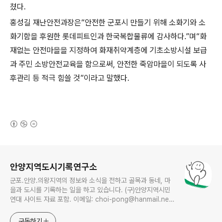
쳤다.
홍성길 재난안전과장은“안전한 군포시 만들기 위해 소화기와 소
화기함을 후원한 롯데피트인과 한국복합물류에 감사하다.”며“화
재없는 안전마을을 지정하여 화재취약계층에 기초소방시설 보급
과 주민 소방안전교육을 함으로써, 안전한 죽암마을이 되도록 사
후관리 등 적극 힘쓸 것”이라고 말했다.
(새창열림)
로그 정보
안양지역도시기록연구소
군포.안양.의왕지역의 정보와 소식을 전하고 골목과 동네, 마
을과 도시를 기록하는 일을 하고 있습니다. (구)안양지역시민
연대 사이트 자료 포함. 이메일: choi-pong@hanmail.net
연락처: 010-3311-1001 최병렬
구독하기