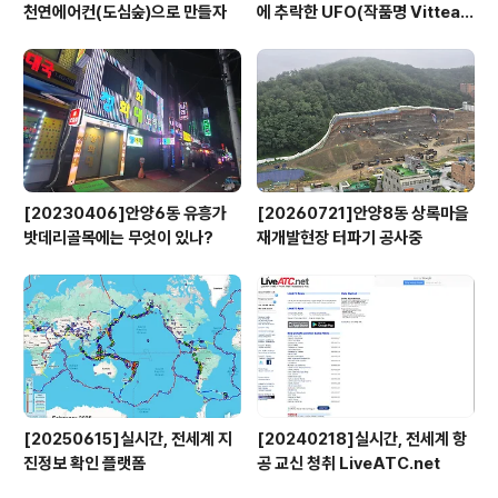
천연에어컨(도심숲)으로 만들자
에 추락한 UFO(작품명 Vitteau
x)
[20230406]안양6동 유흥가
[20260721]안양8동 상록마을
밧데리골목에는 무엇이 있나?
재개발현장 터파기 공사중
[20250615]실시간, 전세계 지
[20240218]실시간, 전세계 항
진정보 확인 플랫폼
공 교신 청취 LiveATC.net