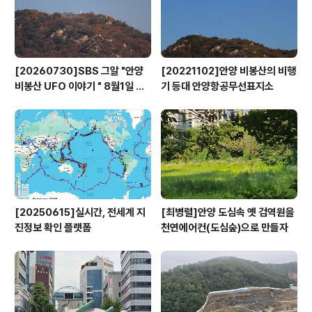
대로 꾸며진다. 이날은 아나운서..
[20260730]SBS 그알 "안양
[20221102]안양 비봉산의 비행
비봉산 UFO 이야기 " 8월1일 방
기 등대 안양항공무선표지소
영
[20250615]실시간, 전세계 지
[최병렬]안양 도심속 옛 검역원을
진정보 확인 플랫폼
천연에어컨(도심숲)으로 만들자