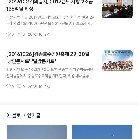
[20161027]의왕시, 2017년도 지방보조금
136억원 확정
글 내용
의왕시는 최근 2017년도 지방보조금 심의회의를 열고 29
2개 사업 136억9900만원을 2017년도 지방보조금 사업
예산으로 심의 확정했다. 의왕시는 투명하고 치밀한 지방
0
0
2016. 10. 27.
보조금 예산심의를 위해 실무부서에서 약 1개월 동안 자체
심사를 한 후, 예산 부서의 별도 심사 조정절차를 거쳤다.
심의자료는 지방보조금심의위원회 개최 4일 전에 심의위
[20161026]왕송호수공원축제 29-30일
원들에게 제공됐다. 이번에 확정된 지방보조금 사업예산은
심의위원회에서 최종적으로 6개 사업 2000만원을 증액
'낭만콘서트' '별밤콘서트'
글 내용
조정한 것이다. 한편, 의왕시 지방보조금심의위원회는 심
의왕시가 오는 29일과 30일 오후 왕송호수 자연학습공원
의과정에서의 전문성과 공정성 확보를 위해 지방보조금관
잔디광장에서 왕송호수축제를 개최한다. 의왕시와 중부일
리조례에 적합하게 대학교수, 사회단체 전문가, 의왕시 관
보가 주최하고 의왕시 축제추진위원회가 주관하는 이번 축
련국장 등 15명의 전문가로 구성되어 있다. 의왕시는 심의
0
0
2016. 10. 26.
제는 이틀동안 ‘낭만콘서트’(29일)와 ‘별밤콘서트’(30일)
안건과 직접 이해관계가 있는 위원들은 당해 안..
라는 이름의 가을음악회 형식으로 진행된다. 29일 오후 5
시30분부터 열리는 낭만콘서트는 7080 장르를 중심으로
꾸며져 깊은 가을밤으로 젖어드는 추억의 무대가 될 것으
로 기대된다. 낭만콘서트에는 개그맨 박준형이 사회를 보
이 블로그 인기글
는 가운데 하춘화, 노라조, 박일준, 이상은, 김연숙 등 708
0세대가 좋아할 가수들과 엠펙트, 유지나, 윙크, 손빈 등이
출연해 추억의 무대를 수놓는다. 30일 같은 시간에 열리는
별밤콘서트는 다양한 연령대가 함께 어우러지는 열정의 무