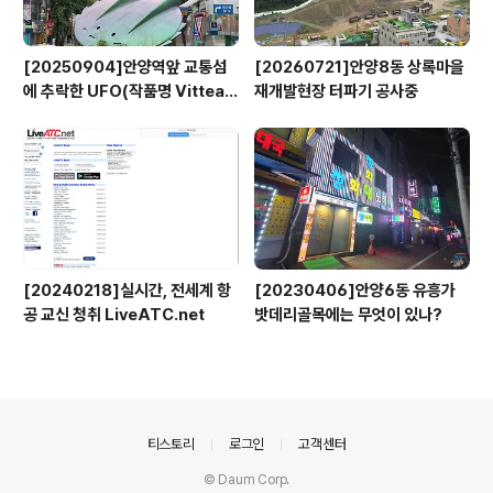
[20250904]안양역앞 교통섬
[20260721]안양8동 상록마을
에 추락한 UFO(작품명 Vitteau
재개발현장 터파기 공사중
x)
[20240218]실시간, 전세계 항
[20230406]안양6동 유흥가
공 교신 청취 LiveATC.net
밧데리골목에는 무엇이 있나?
의안내
티스토리
로그인
고객센터
© Daum Corp.