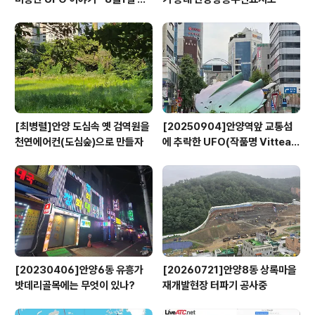
영
[최병렬]안양 도심속 옛 검역원을
[20250904]안양역앞 교통섬
천연에어컨(도심숲)으로 만들자
에 추락한 UFO(작품명 Vitteau
x)
[20230406]안양6동 유흥가
[20260721]안양8동 상록마을
밧데리골목에는 무엇이 있나?
재개발현장 터파기 공사중