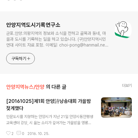
로그 정보
안양지역도시기록연구소
군포.안양.의왕지역의 정보와 소식을 전하고 골목과 동네, 마
을과 도시를 기록하는 일을 하고 있습니다. (구)안양지역시민
연대 사이트 자료 포함. 이메일: choi-pong@hanmail.net
연락처: 010-3311-1001 최병렬
구독하기
더보기
안양지역뉴스/안양
의 다른 글
[20161025]제1회 안양詩낭송대회 가을밤
젖게했다
글 내용
인문도시를 지향하는 안양시가 지난 21일 안양시동안평생
교육센터 강당, 시 읊는 소리가 깊어가는 가을밤을 영롱함
에 젖게 했다. 이필운 안양시장이 용혜원 시인의 ‘함께 있으
2
0
2016. 10. 25.
면 좋은 사람’이란 시를 낭독하는 것으로 막이 오른 안양詩