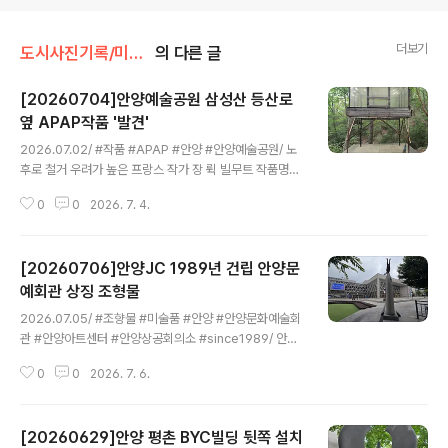
더보기
도시사진기록/미술작품
의 다른 글
[20260704]안양예술공원 삼성산 등산로
옆 APAP작품 '발견'
글 내용
2026.07.02/ #작품 #APAP #안양 #안양예술공원/ 노
후로 철거 우려가 높은 프랑스 작가 장 뤽 빌무트 작품명
'발견' 작가가 안양 유원지를 답사를 하다가 버려진 낡은 방
0
0
2026. 7. 4.
갈로를 발견하고, 받침대 위에 세운 작품. 물줄기가 사라진
풀숲에 있던 방갈로를 다시 사람들의 관심을 끄는 작품으
로 재탄생. 목재 등 거리 조형물, 야외 조각1회 안양공공예
[20260706]안양JC 1989년 건립 안양문
술프로젝트(APAP) 커미션장-뤽 빌무트, 발견> 설치전경,
2005. 안양예술공원. 하천에 버려진 방갈로를 복원한 작
예회관 상징 조형물
글 내용
품으로, 모든 장소가 가진 나름의 역사는 존중할 만한 가치
2026.07.05/ #조향물 #미술품 #안양 #안양문화예술회
가 있다는 생각에서 시작했다. 작가는 현장 답사 중에 이 방
관 #안양아트센터 #안양상공회의소 #since1989/ 안양
갈로를 발견하고 상태를 유지할 수 있도록 구조를 보강한
청년회의소(JC) 창립 20주년 기념으로 제작비 후원하여
후 흙으로 쌓은 단 위에 옮기는 작업을 제안했다. 그는 기획
0
0
2026. 7. 6.
안양문화에술회관 상징조형물 세움. 작품제목: 찬가작팜작
자와 주고받..
가: 김왕현 안양아트센터는 1989년 12월 안양문예회관으
로 개관했다. 2000년부터 꾸준하게 시설물 개보수와 편의
[20260629]안양 평촌 BYC빌딩 뒷쪽 설치
시설 등을 확충해 현대 공연장의 기틀을 마련했다. 2009