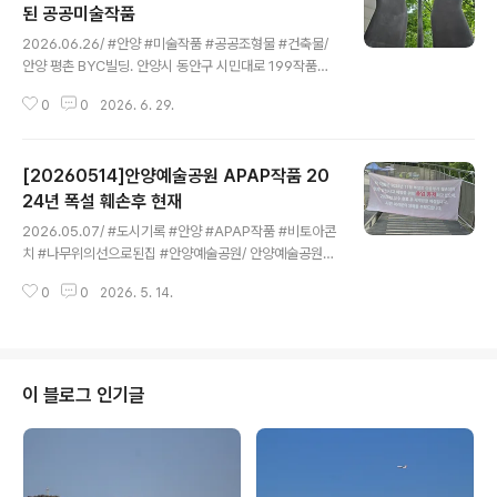
년부터 2010년까지 대규모 리모델링을 한 뒤 안양아트센
된 공공미술작품
글 내용
터로 명칭을 변경했다.대공연장과 소공연장 그리고 야외공
2026.06.26/ #안양 #미술작품 #공공조형물 #건축물/
연장 등 3곳의 공연장과, 갤러리 미담, 컨벤션홀을 갖춘 다
안양 평촌 BYC빌딩. 안양시 동안구 시민대로 199작품명:
목적 문화공간이다.대공연장 1층 로비에 편의시설(카페 브
공존의 표현 설치년도: 2003 작가: 류훈(1954-2010)19
람스)을 갖추고 있다. [20230812]1989년 12월 5일 안
0
0
2026. 6. 29.
54 서울 출생2014 작고학력1985 서울대학교 대학원 조
양문화예술회관 개관하..
소전공 졸업1977 서울대학교 미술대학 조소과 졸업1973
이대부속 중,고등학교 졸업1954-2004
[20260514]안양예술공원 APAP작품 20
24년 폭설 훼손후 현재
글 내용
2026.05.07/ #도시기록 #안양 #APAP작품 #비토아콘
치 #나무위의선으로된집 #안양예술공원/ 안양예술공원
끝자락 서울대 안양수목원 입구에 설치된 제1회 안양시 공
0
0
2026. 5. 14.
공예술프로젝트(APAP2007) 당시 설치된 작품「나무 위
의 선으로 된 집이 지난 2024년 11월 폭설로 지붕 시설 일
부가 파손되자 언전을 우려해 지붕 시설 전체를 철거한후
출입과 이용을 통제히고 있으나 보수공사가 늦어지며 작품
이 점차 흉물이 되어가고 있다.안양시는 홈페이지 공지를
이 블로그 인기글
통해 공공 보수공사를 2026. 6. ~ 공사 종료시까지 위해
공연장 이용을 제한한다며 공사 완료 후 재개 일정은 추후
안내드릴 예정임을 밝혔다.(문의사항은 문화관광과 ☎ 03
1-8045-2472). 아콘치 스튜디오(비토 아콘치)의 이 작