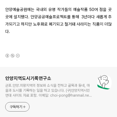
안양예술공원에는 국내외 유명 작가들의 예술작품 50여 점을 곳
곳에 설치됐다. 안양공공예술프로젝트를 통해 3년마다 새롭게 추
가되기고 하지만 노후화로 폐기되고 철거돼 사라지는 직품이 더많
다.
(새창열림)
로그 정보
안양지역도시기록연구소
군포.안양.의왕지역의 정보와 소식을 전하고 골목과 동네, 마
을과 도시를 기록하는 일을 하고 있습니다. (구)안양지역시민
연대 사이트 자료 포함. 이메일: choi-pong@hanmail.net
연락처: 010-3311-1001 최병렬
구독하기