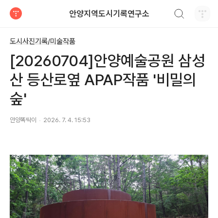
검색하기
안양지역도시기록연구소
티스토리
도시사진기록/미술작품
[20260704]안양예술공원 삼성
산 등산로옆 APAP작품 '비밀의
숲'
안양똑딱이
2026. 7. 4. 15:53