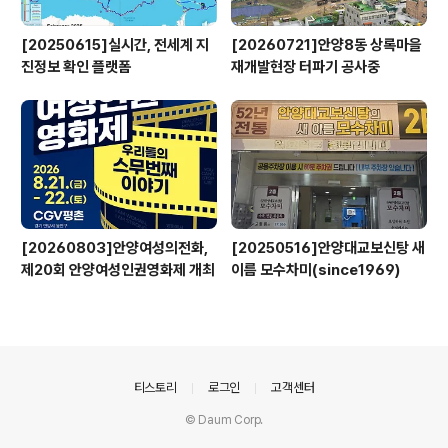
[20250615]실시간, 전세계 지
[20260721]안양8동 상록마을
진정보 확인 플랫폼
재개발현장 터파기 공사중
[20260803]안양여성의전화,
[20250516]안양대교보신탕 새
제20회 안양여성인권영화제 개최
이름 모수차미(since1969)
의안내
티스토리
로그인
고객센터
© Daum Corp.