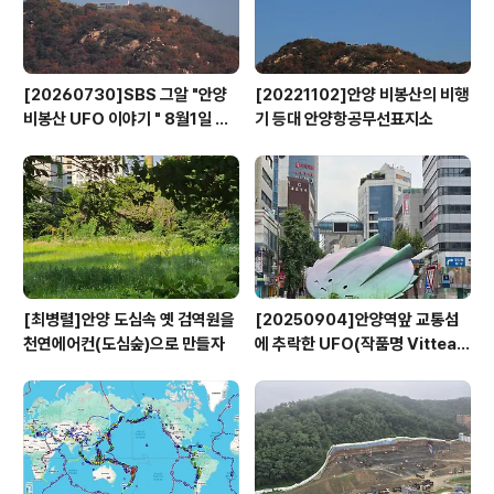
품은 주차장과 야외공..
[20260730]SBS 그알 "안양
[20221102]안양 비봉산의 비행
비봉산 UFO 이야기 " 8월1일 방
기 등대 안양항공무선표지소
영
[최병렬]안양 도심속 옛 검역원을
[20250904]안양역앞 교통섬
천연에어컨(도심숲)으로 만들자
에 추락한 UFO(작품명 Vitteau
x)