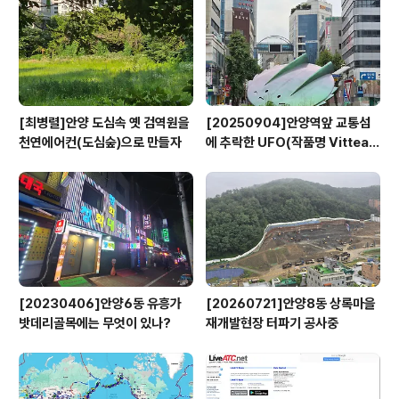
[최병렬]안양 도심속 옛 검역원을
[20250904]안양역앞 교통섬
천연에어컨(도심숲)으로 만들자
에 추락한 UFO(작품명 Vitteau
x)
[20230406]안양6동 유흥가
[20260721]안양8동 상록마을
밧데리골목에는 무엇이 있나?
재개발현장 터파기 공사중