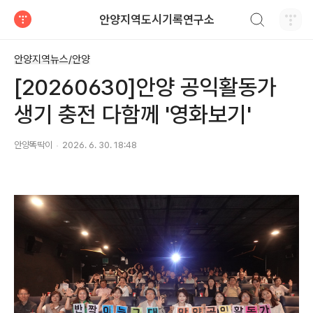
검색하기
안양지역도시기록연구소
티스토리
안양지역뉴스/안양
[20260630]안양 공익활동가
생기 충전 다함께 '영화보기'
안양똑딱이
2026. 6. 30. 18:48