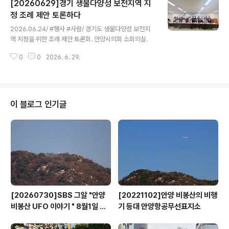
[20260629]경기 생물다양성 보전지역 지
성과 식재료 관리 등 현장 확인을 거쳐 최종 15개소를 선정
했다. 지정된 업소는 다음과 같다 만안구 ▲도하면 ▲보들
정 조례 제안 토론하다
글 내용
보들제빵소 ▲임가네보리밥잔치국수 ▲본죽&비빔밥(안
2026.06.24/ #행사 #사람/ 경기도 생물다양성 보전지
양성원점) ▲맷돌로만 ▲전라도옛맛손팥칼국수 등 6곳동
역 지정을 위한 조례 제안 토론회. 안양시의회 소회의실.
안구 ▲샐러디(범계역점・평촌역점) ▲라온샐러드&포케
(범계점) ▲샐러디아(평촌학원가점) ▲영칼로리포케(안양
0
0
2026. 6. 29.
평촌센트럴파크점) ▲더롤드더건강한쌈도회푸드(범..
이 블로그 인기글
[20260730]SBS 그알 "안양
[20221102]안양 비봉산의 비행
비봉산 UFO 이야기 " 8월1일 방
기 등대 안양항공무선표지소
영