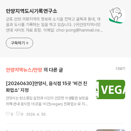
안양지역도시기록연구소
군포.안양.의왕지역의 정보와 소식을 전하고 골목과 동네, 마
을과 도시를 기록하는 일을 하고 있습니다. (구)안양지역시민
연대 사이트 자료 포함. 이메일: choi-pong@hanmail.net
연락처: 010-3311-1001 최병렬
구독하기
더보기
안양지역뉴스/안양
의 다른 글
[20260630]안양시, 음식점 15곳 '비건 친
화업소' 지정
글 내용
안양시는 탄소중립 실천과 시민의 건강한 식생활권 보장을
위해 관내 음식점 15곳을 ‘비건(vegan) 친화업소’로 지정
했다고 30일 밝혔다. ‘비건 친화업소’는 채식주의자뿐만
0
0
2026. 6. 30.
아니라 건강, 환경, 윤리적 소비를 중시하는 시민들이 일상
에서 쉽게 채식 메뉴를 선택할 수 있도록 돕기 위해 추진된
사업이다. 시는 지난 3월부터 참여 업소를 모집해 메뉴 구