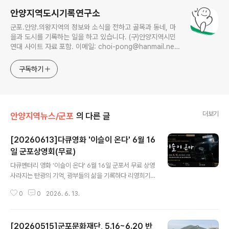
안양지역도시기록연구소
군포.안양.의왕지역의 정보와 소식을 전하고 골목과 동네, 마
을과 도시를 기록하는 일을 하고 있습니다. (구)안양지역시민
연대 사이트 자료 포함. 이메일: choi-pong@hanmail.net
연락처: 010-3311-1001 최병렬
구독하기
더보기
안양지역뉴스/군포
의 다른 글
[20260613]다큐영화 '이슬이 온다' 6월 16
일 군포상영회(무료)
글 내용
다큐멘터리 영화 '이슬이 온다' 6월 16일 군포서 무료 상영
사라지는 탄광의 기억, 광부들의 삶을 기록하다 리영희기
념사업회(대표 신완섭)가 오는 6월 16일 18시 30분 군포
0
0
2026. 6. 13.
시청소년수련관 4층 청소년어울림극장에서 장편 다큐멘터
리 '이슬이 온다(Raining Dust)' 공동체상영회를 개최한
다. 이번 상영회는 DMZ국제다큐멘터리영화제 공동체상
[20260515]군포문화재단, 5.16~6.20 반
영지원사업의 일환으로 마련됐으며, 군포시민신문이 협력