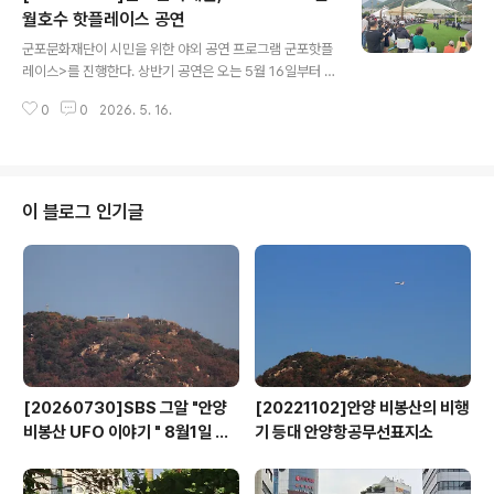
기관으로 참여한다. 관람은 무료이며 사전신청(010 3111
월호수 핫플레이스 공연
글 내용
2710)과 선착순 50명 입장이다. 상영 후에는 감독과 관객
군포문화재단이 시민을 위한 야외 공연 프로그램 군포핫플
의 대화(GV)도 진행될 예정이다. 영화 '이슬이 온다'는 다
레이스>를 진행한다. 상반기 공연은 오는 5월 16일부터 6
큐멘터리 감독인 주로미 감독과 김태일 감독이 공동 연출
월 20일까지 매주 토요일 오후 4시부터 6시까지 반월호수
한 작품으로, 폐광을 앞둔 강원도 태백 장성광업소의 마지
0
0
2026. 5. 16.
공원 야외무대에서 열린다. 반월호수공원은 군포 시민들에
막 광부들과 탄광 노동운동..
게 산책과 휴식의 장소로 익숙한 공간이다. 그곳에 석양이
내려앉는 시간, 음악과 춤이 더해지면 일상의 풍경은 조금
다른 감각으로 바뀐다. 군포핫플레이스>는 바로 그 변화의
순간을 시민과 함께 나누는 공연 프로그램이다. 이 프로그
이 블로그 인기글
램은 청년 중심의 공연예술가들에게 실제 무대에 설 기회
를 제공하고, 시민들에게는 가까운 생활권 안에서 문화예
술을 자연스럽게 만날 수 있도록 기획됐다. 공연장 안으로
찾아가야만 예술을 만나는 것이 아니라, 산책하던 길 위에
서, 가족과 함께 머무는 공원에서 예술을 ..
[20260730]SBS 그알 "안양
[20221102]안양 비봉산의 비행
비봉산 UFO 이야기 " 8월1일 방
기 등대 안양항공무선표지소
영