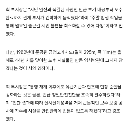
최 부시장은
"
시민 안전과 직결된 사안인 만큼 초기 대응부터 보수
완료까지 관계 부서가 긴박하게 움직였다
"
라며
"
주말 밤샘 작업을
통해 월요일 출근길 시민 불편을 최소화할 수 있어 다행
"
이라고 전
했다
.
다만
, 1982
년에 준공된 금정고가차도
(
길이
295m,
폭
11m)
는 올
해로
44
년 차를 맞이한 노후 시설물인 만큼 임시방편에 그치지 않
겠다는 것이 시의 입장이다
.
최 부시장은
"
통행 재개 이후에도 유관기관과 협조해 현장 순찰을
강화하는 것은 물론
,
긴급 정밀안전진단을 조속히 발주하겠다
"
라
며
"
진단 결과에 따라 실시설계용역을 거쳐 근본적인 보수
·
보강 공
사에 착수해 시설물 안전관리에 빈틈이 없도록 하겠다
"
라고 강조
했다
.