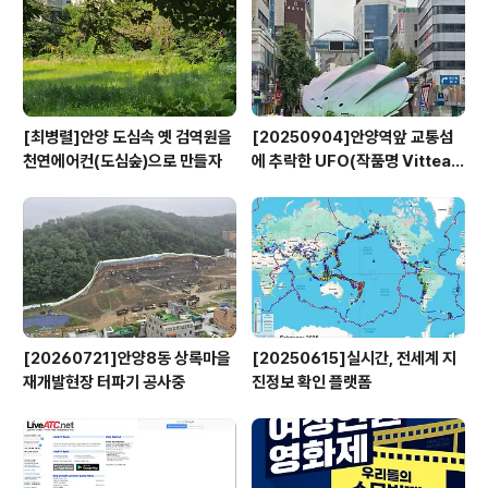
[최병렬]안양 도심속 옛 검역원을
[20250904]안양역앞 교통섬
천연에어컨(도심숲)으로 만들자
에 추락한 UFO(작품명 Vitteau
x)
[20260721]안양8동 상록마을
[20250615]실시간, 전세계 지
재개발현장 터파기 공사중
진정보 확인 플랫폼