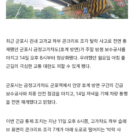
최근 군포시 괸내
고가교
하부 콘크리트 조각 탈락 사고로 전면 통
제됐던 군포시 금정고가차도
(
호계 방면
)
가 주말 밤샘 보수공사를
마치고
14
일 오후
8
시부터 정상화됐다
.
우려했던 월요일 아침 출
근길의 극심한 교통 대란도 피할 수 있게 됐다
.
군포시는 금정고가차도 군포역에서 안양 호계 방면 구간의 긴급
보수공사와 최종 안전 점검을 마치고
, 14
일 저녁을 기해 차량 통행
을 전면 재개했다고 밝혔다
.
이번 긴급 통제 조치는 지난
11
일 오후
6
시쯤
,
고가차도 하부 슬래
브 표면의 콘크리트 조각
7
개가 아래 도로로 떨어지는
'
박락 사