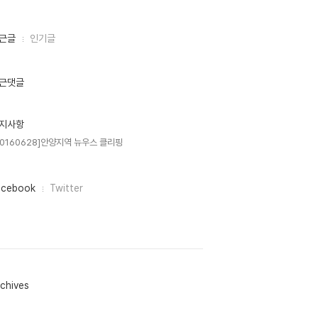
근글
인기글
근댓글
지사항
20160628]안양지역 뉴우스 클리핑
acebook
Twitter
chives