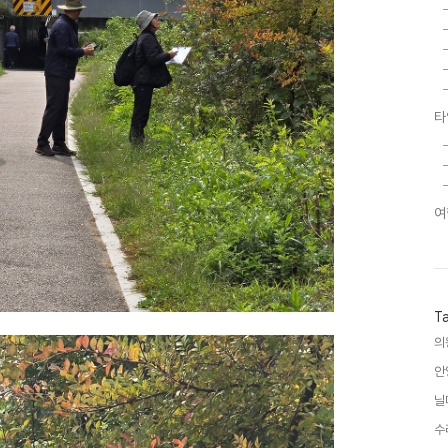
타
여
T
의
안
닐
수