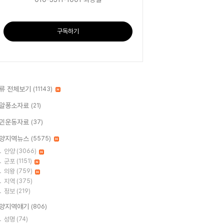
구독하기
류 전체보기
(11143)
알퐁소자료
(21)
민운동자료
(37)
양지역뉴스
(5575)
안양
(3066)
군포
(1151)
의왕
(759)
지역
(375)
정보
(219)
양지역얘기
(806)
성명
(74)