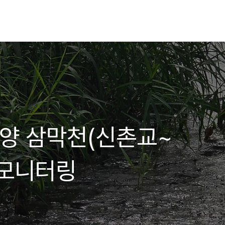
]안양 삼막천(신촌교~
 모니터링