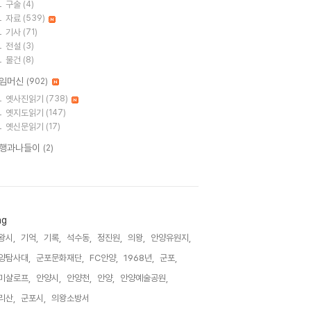
구술
(4)
자료
(539)
기사
(71)
전설
(3)
물건
(8)
임머신
(902)
옛사진읽기
(738)
옛지도읽기
(147)
옛신문읽기
(17)
행과나들이
(2)
ag
왕시,
기억,
기록,
석수동,
정진원,
의왕,
안양유원지,
양탐사대,
군포문화재단,
FC안양,
1968년,
군포,
미샬로프,
안양시,
안양천,
안양,
안양예술공원,
리산,
군포시,
의왕소방서,