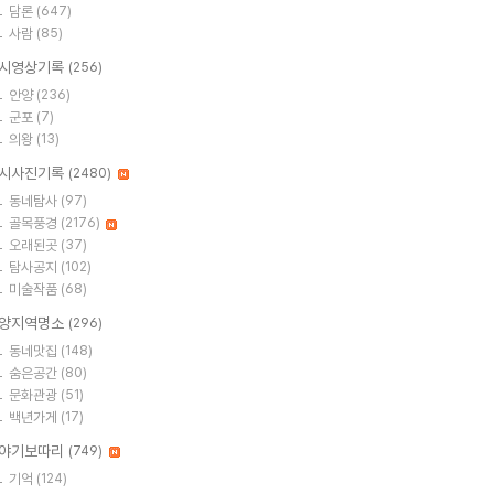
담론
(647)
사람
(85)
시영상기록
(256)
안양
(236)
군포
(7)
의왕
(13)
시사진기록
(2480)
동네탐사
(97)
골목풍경
(2176)
오래된곳
(37)
탐사공지
(102)
미술작품
(68)
양지역명소
(296)
동네맛집
(148)
숨은공간
(80)
문화관광
(51)
백년가게
(17)
야기보따리
(749)
기억
(124)