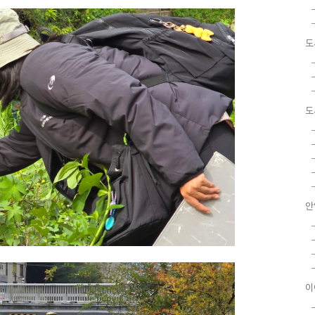
도
도
안
이