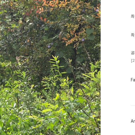
최
최
근
글
과
인
최
기
글
공
[
페
F
이
스
북
트
위
터
플
러
Ar
그
인