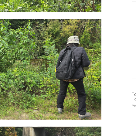
Ca
방
To
문
To
자
Ye
수