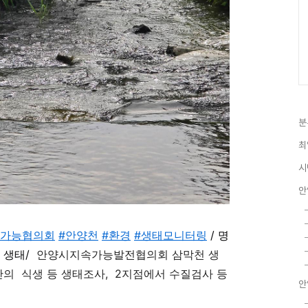
분
최
시
안
속가능협의회
#안양천
#환경
#생태모니터링
/ 명
 생태/
안양시지속가능발전협의회 삼막천 생
구간의
식생 등 생태조사
, 2지점에서
수질검사
등
안