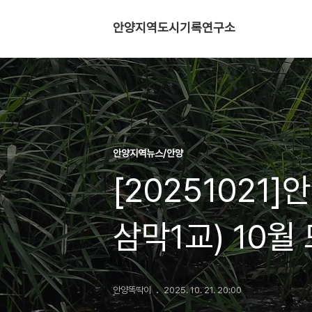
안양지역도시기록연구소
안양지역뉴스/안양
[20251021
삼막1교) 10월
안양똑딱이
2025. 10. 21. 20:00